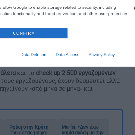
o allow Google to enable storage related to security, including
cation functionality and fraud prevention, and other user protection.
CONFIRM
λυθεί το ζήτημα με το
ανθυγιεινό επίδομα
,
Data Deletion
Data Access
Privacy Policy
αι με αναδρομική ισχύ.
φάλεια
και το
check up 2.500 εργαζομένων
,
ε τους εργαζομένους, έχουν δεσμευτεί αλλά
πηγαίνουν «από μήνα σε μήνα» και
Φρίκη στην Κρήτη:
Marfin: «Δεν έχω
Τουρίστας μπήκε
καμία σχέση με την