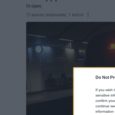
Οι ώρες
🕛 χρόνος ανάγνωσης: 1 λεπτό ┋
Do Not Pr
If you wish 
sensitive in
confirm you
continue se
information 