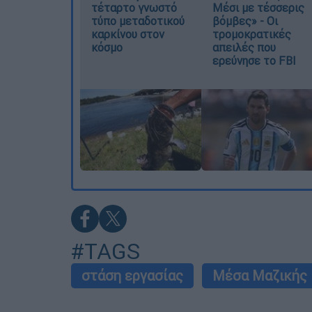
τέταρτο γνωστό
Μέσι με τέσσερις
τύπο μεταδοτικού
βόμβες» - Οι
καρκίνου στον
τρομοκρατικές
κόσμο
απειλές που
ερεύνησε το FBI
#TAGS
στάση εργασίας
Μέσα Μαζικής