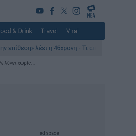
ood & Drink
Travel
Viral
θεση» λέει η 46χρονη - Τι αποκάλυψε στους αστ
% λύνει χωρίς...