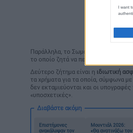
I want t
authenti
Παράλληλα, το Σωματείο ζητά να επι
το οποίο ζητά να περάσει μέσω ΚΥΑ κ
Δεύτερο ζήτημα είναι η
ιδιωτική ασ
τα χρήματα για τα οποία, σύμφωνα μ
δεν εκταμιεύονται και οι υπογραφές 
«υποσχετικές».
Διαβάστε ακόμη
Επιστήμονες
Μουντιάλ 2026:
ανακάλυψαν τον
«Θα ανατινάξω τον