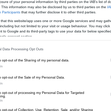
losure of your personal information by third parties on the IAB’s list of
. This information may also be disclosed by us to third parties on the
IA
Participants
that may further disclose it to other third parties.
 that this website/app uses one or more Google services and may gath
including but not limited to your visit or usage behaviour. You may click 
 to Google and its third-party tags to use your data for below specifi
ogle consent section.
 το ΕΘΝΟΣ στη Google
l Data Processing Opt Outs
κεμβρίου κήρυξε το σωματείο
o opt-out of the Sharing of my personal data.
τας μεταξύ άλλων την ιδιωτική ασφάλιση
In
o opt-out of the Sale of my Personal Data.
α ισχύσει
από τις 21:00 μέχρι τη λήξη
της
In
to opt-out of processing my Personal Data for Targeted
ing.
In
o opt-out of Collection, Use, Retention, Sale, and/or Sharing