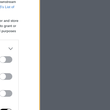
 downstream
B’s List of
er and store
to grant or
ed purposes