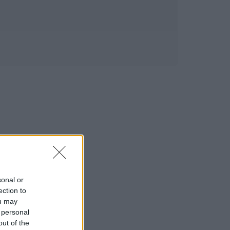
sonal or
ection to
ou may
 personal
out of the