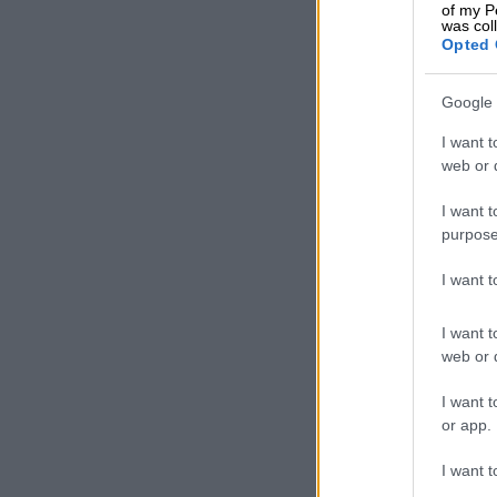
of my P
was col
Opted 
Google 
I want t
web or d
I want t
purpose
I want 
I want t
web or d
I want t
or app.
I want t