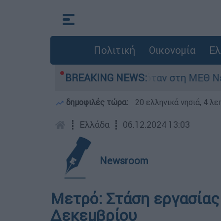
Πολιτική
Οικονομία
Ελ
έφος 8 ημερών - Νοσηλευόταν στη ΜΕΘ Νεογνών
BREAKING NEWS:
δημοφιλές τώρα:
20 ελληνικά νησιά, 4 λ
┋
Ελλάδα
┋
06.12.2024 13:03
Newsroom
Μετρό: Στάση εργασίας
Δεκεμβρίου