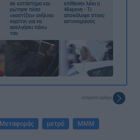
σε κατάστημα και
επίθεση» λέει η
ρώτησε πόσο
46χρονη - Τι
«κοστίζει» ανήλικο
αποκάλυψε στους
κορίτσι για να
αστυνομικούς
ασελγήσει πάνω
του
επόμενο άρθρο
 Μεταφοράς
μετρό
ΜΜΜ