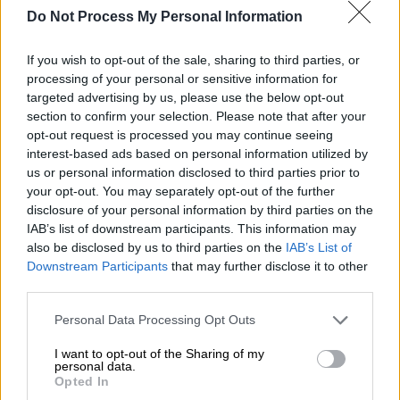
Do Not Process My Personal Information
If you wish to opt-out of the sale, sharing to third parties, or
processing of your personal or sensitive information for
targeted advertising by us, please use the below opt-out
section to confirm your selection. Please note that after your
opt-out request is processed you may continue seeing
interest-based ads based on personal information utilized by
us or personal information disclosed to third parties prior to
your opt-out. You may separately opt-out of the further
disclosure of your personal information by third parties on the
IAB’s list of downstream participants. This information may
also be disclosed by us to third parties on the
IAB’s List of
Downstream Participants
that may further disclose it to other
Ελλάδα
|
29.11.2025 07:30
third parties.
Στάση εργασίας σήμερα σε Μετρό,
Ηλεκτρικό και τραμ: Πώς
Please note that this website/app uses one or more Google
Personal Data Processing Opt Outs
services and may gather and store information including but
διαμορφώνονται τα δρομολόγια
not limited to your visit or usage behaviour. You may click to
I want to opt-out of the Sharing of my
personal data.
Η ΣΤΑΣΥ ανακοίνωσε τετράωρη στάση
grant or deny consent to Google and its third-party tags to
Opted In
εργασίας για σήμερα
use your data for below specified purposes in below Google