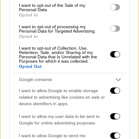
consent section.
I want to opt-out of the Sale of my
Personal Data.
Opted In
I want to opt-out of processing my
Personal Data for Targeted Advertising.
Opted In
I want to opt-out of Collection, Use,
Retention, Sale, and/or Sharing of my
Personal Data that Is Unrelated with the
Purposes for which it was collected.
Opted Out
Google consents
I want to allow Google to enable storage
related to advertising like cookies on web or
device identifiers in apps.
Ελλάδα
|
28.11.2025 12:42
I want to allow my user data to be sent to
Μετρό: Αλλάζουν οι ώρες της στάσης
Google for online advertising purposes.
εργασίας το Σάββατο
I want to allow Google to send me