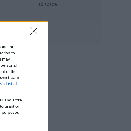
sonal or
ection to
ou may
 personal
out of the
 downstream
B’s List of
er and store
to grant or
ed purposes