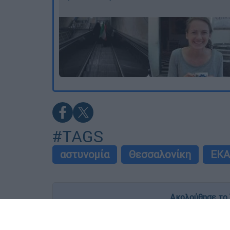
#TAGS
αστυνομία
Θεσσαλονίκη
ΕΚ
Ακολούθησε το 
Live όλες οι εξελίξεις λεπτό προς