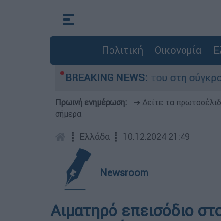
Πολιτική
Οικονομία
Ε
η Δαμίγο που έχασε τη ζωή του στη σύγκρουση 
BREAKING NEWS:
Πρωινή ενημέρωση:
➔ Δείτε τα πρωτοσέλι
σήμερα
┋
Ελλάδα
┋
10.12.2024 21:49
Newsroom
Αιματηρό επεισόδιο στ