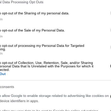
l Data Processing Opt Outs
o opt-out of the Sharing of my personal data.
In
o opt-out of the Sale of my Personal Data.
In
 το ΕΘΝΟΣ στη Google
to opt-out of processing my Personal Data for Targeted
ing.
In
χρονο σημειώθηκε το απόγευμα της Τρίτης
o opt-out of Collection, Use, Retention, Sale, and/or Sharing
αλονίκης
.
ersonal Data that Is Unrelated with the Purposes for which it
lected.
tival.gr, άγνωστος πλησίασε έναν 39χρονο,
Out
νεξέ και
τον μαχαίρωσε στον μηρό.
consents
o allow Google to enable storage related to advertising like cookies on
evice identifiers in apps.
o allow my user data to be sent to Google for online advertising