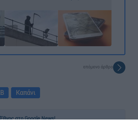
επόμενο άρθρο
ΑΒ
Καπάνι
Έθνος στο Google News!
 λεπτό, με την υπογραφή του www.ethnos.gr