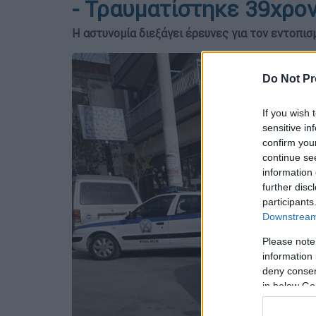
- Τραυματίστηκε 39χρο
Η αστυνομία διεξάγει έρευνες για τον εντοπισ
Do Not Pr
If you wish 
sensitive in
confirm you
continue se
information 
further disc
participants
Downstream 
Please note
information 
deny consent
in below Go