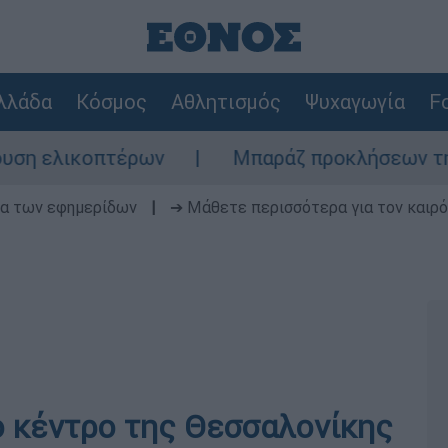
λλάδα
Κόσμος
Αθλητισμός
Ψυχαγωγία
Fo
ελικοπτέρων
Μπαράζ προκλήσεων της Άγκυρ
δα των εφημερίδων
|
➔ Μάθετε περισσότερα για τον καιρό
ο κέντρο της Θεσσαλονίκης