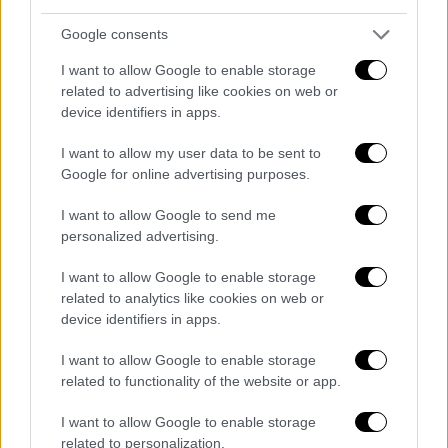
υπό εξέλιξη πολεοδομικό σχεδιασμό
Google consents
«Η απόφαση του Συμβουλίου της
I want to allow Google to enable storage
Επικράτειας (ΣτΕ) για τον Νέο Οικοδομικό
related to advertising like cookies on web or
Κανονισμό (μια νομοθεσία του 2012) αφορά
device identifiers in apps.
-κατά κύριο λόγο- στη νομολογία του για τη
συνταγματικά προβλεπόμενη ανάγκη
I want to allow my user data to be sent to
Google for online advertising purposes.
τοπικού, πολεοδομικού σχεδιασμού»,
σημειώνει σε δήλωσή του ο υπουργός
I want to allow Google to send me
Περιβάλλοντος και Ενέργειας,
Θεόδωρος
personalized advertising.
Σκυλακάκης.
I want to allow Google to enable storage
Χαρακτηρίζει σημαντικό το γεγονός ότι
με
related to analytics like cookies on web or
device identifiers in apps.
την απόφαση αυτή, δεν επηρεάζεται καμία
υφιστάμενη οικοδομή
(πλην όσων
I want to allow Google to enable storage
αποτελούν, ήδη, αντικείμενο προσφυγής),
related to functionality of the website or app.
είτε αυτή έχει ολοκληρωθεί είτε με
I want to allow Google to enable storage
οποιονδήποτε τρόπο έχουν αρχίσει οι
related to personalization.