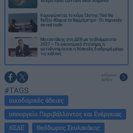
να κρατήσει ζωντανό έναν 30χρονο!
Κορυφώνεται το κύμα ζέστης: Πού θα
δείξει 40αρια το θερμόμετρο - Οι περιοχές
σε red code
Μητσοτάκης στη ΔΕΘ με το βλέμμα στο
2027 – Το οικονομικό στοίχημα, η
αυτοδυναμία και η δύσκολη διαδρομή μέχρι
τις κάλπες
επόμενο
άρθρο
#TAGS
οικοδομικές άδειες
υπουργείο Περιβάλλοντος και Ενέργειας
ΚΕΔΕ
Θεόδωρος Σκυλακάκης