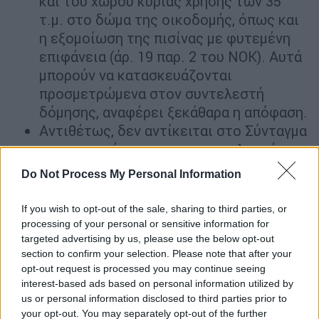
και του χώρου κύριας χρήσης των 35
τ.μ. στο δώμα της οικοδομής, όπως και
η εξομοίωση της πισίνας με φυτεμένη
επιφάνεια (άρ. 19 παρ. 2 του ΝΟΚ). Αυτά
μπορούν να κατασκευάζονται
προσμετρώμενα στον συντελεστή
δόμησης, αναφέρει ξεκάθαρα η απόφαση.
Αντιθέτως, δεν αντίκειται στο Σύνταγμα
η μη προσμέτρηση στον συντελεστή
δόμησης των έρκερ και των
Do Not Process My Personal Information
κλιμακοστασίων.
If you wish to opt-out of the sale, sharing to third parties, or
Για τους λόγους αυτούς το Ανώτατο
processing of your personal or sensitive information for
Ακυρωτικό Δικαστήριο καταλήγει ότι οι
targeted advertising by us, please use the below opt-out
προσβαλλόμενες άδειες πρέπει να
section to confirm your selection. Please note that after your
opt-out request is processed you may continue seeing
ακυρωθούν.
interest-based ads based on personal information utilized by
us or personal information disclosed to third parties prior to
Ο πρόεδρος του ΣτΕ σπεύδει, πάντως, να
your opt-out. You may separately opt-out of the further