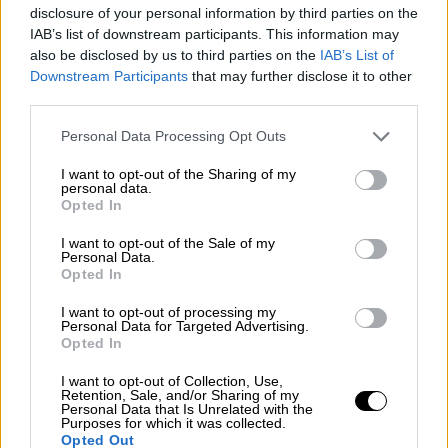
τονίσει ότι «σταθμίζοντας αφενός τις αρχές
disclosure of your personal information by third parties on the
της ασφάλειας δικαίου, της
IAB’s list of downstream participants. This information may
προβλεψιμότητας και της προστατευόμενης
also be disclosed by us to third parties on the
IAB’s List of
εμπιστοσύνης των διοικουμένων και
Downstream Participants
that may further disclose it to other
third parties.
αφετέρου το δημόσιο συμφέρον, το ανώτατο
Ακυρωτικό Δικαστήριο έκρινε ότι τα
Please note that this website/app uses one or more Google
Personal Data Processing Opt Outs
services and may gather and store information including but
αποτελέσματα
της αντισυνταγματικότητας
not limited to your visit or usage behaviour. You may click to
I want to opt-out of the Sharing of my
πρέπει να μην καταλάβουν τις οικοδομικές
personal data.
grant or deny consent to Google and its third-party tags to
Opted In
άδειες
, των οποίων η υλοποίηση
use your data for below specified purposes in below Google
(οικοδομικές εργασίες) έχει αποδεδειγμένα
consent section.
I want to opt-out of the Sale of my
Personal Data.
αρχίσει πριν από την παρούσα ανακοίνωση».
Opted In
Διευκρινίζει επίσης ότι ο
περιορισμός
των
I want to opt-out of processing my
αποτελεσμάτων
της αντισυνταγματικότητας
Personal Data for Targeted Advertising.
Opted In
δεν καταλαμβάνει εκκρεμείς δίκες.
I want to opt-out of Collection, Use,
Σκυλακάκης: Μετά την απόφαση του
Retention, Sale, and/or Sharing of my
Personal Data that Is Unrelated with the
ΣτΕ, κίνητρα θα προβλεφθούν στον
Purposes for which it was collected.
Opted Out