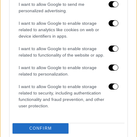
και η λειτουργία Γραφείου Συντονισμού και
I want to allow Google to send me
Επιχειρήσεων.
personalized advertising.
Θα αναλυθούν και θα υποστούν επεξεργασία
I want to allow Google to enable storage
related to analytics like cookies on web or
δεδομένα από το μητρώο συνολικά 2,5
device identifiers in apps.
εκατομμυρίων κτιρίων, ψηφιοποιημένες και
γεωκωδικοποιημένες άδειες οικοδομών,
I want to allow Google to enable storage
καθώς και κάθε στοιχείο από τις
related to functionality of the website or app.
πλατφόρμες για τις οικοδομικές άδειες, της
I want to allow Google to enable storage
υπαγωγής αυθαιρέτων, της Ηλεκτρονικής
related to personalization.
Ταυτότητας, και στοιχεία του
Κτηματολογίου, των δασικών χαρτών, του
I want to allow Google to enable storage
related to security, including authentication
αγιαλού, κλπ. για τον εντοπισμό και την
functionality and fraud prevention, and other
αξιολόγηση των «εν δυνάμει» αυθαίρετων
user protection.
κατασκευών, με προτεραιότητα τη δόμηση
της περιόδου 2012 - 2019.
CONFIRM
Παράλληλα προβλέπεται
η εγκατάσταση