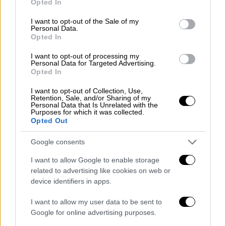
Ανάπτυξη εφαρμογών, εργαλείων και
Opted In
use your data for below specified purposes in below Google
ηλεκτρονικών υπηρεσιών στο
consent section.
I want to opt-out of the Sale of my
πληροφοριακό σύστημα «Ενιαίος
Personal Data.
Opted In
Ψηφιακός Χάρτης» για την υλοποίηση
της διαδικτυακής πλατφόρμας χωρικού
I want to opt-out of processing my
Personal Data for Targeted Advertising.
εντοπισμού και αξιολόγησης της εν
Opted In
δυνάμει αυθαίρετης δόμησης με
συνδυασμό χωρικής ανάλυσης,
I want to opt-out of Collection, Use,
Retention, Sale, and/or Sharing of my
πολύκριτηριακής επεξεργασίας και
Personal Data that Is Unrelated with the
Purposes for which it was collected.
χρήση βαθειάς μηχανικής μάθησης και
Opted Out
προσαρμοσμένων αλγορίθμων ΑΙ.
Google consents
Τ
ο σύστημα θα διαλειτουργεί και με το
I want to allow Google to enable storage
Ενιαίο Ηλεκτρονικό Σύστημα Καταγγελιών
related to advertising like cookies on web or
(Ε.Η.ΣΥ.ΚΑ), που προβλέπεται να υλοποιηθεί,
device identifiers in apps.
ενώ θα παρέχεται
εφαρμογή και εργαλεία για
I want to allow my user data to be sent to
την εξυπηρέτηση του έργου των ελεγκτών
Google for online advertising purposes.
δόμησης και των κλιμακίων ελέγχων
καθώς