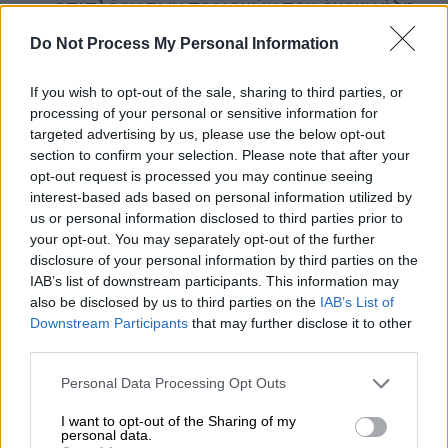
επιπλέον των περιοχών που έχουν ήδη
καλυφθεί κατά την περίοδο 2022-2024
Do Not Process My Personal Information
στο πλαίσιο των έργων Ενιαίος
Ψηφιακός Χάρτης και 3DΜητρώο
If you wish to opt-out of the sale, sharing to third parties, or
Κτιρίων που υλοποιεί το ΤΕΕ,
processing of your personal or sensitive information for
κατανεμημένων πανελλαδικά στα αστικά
targeted advertising by us, please use the below opt-out
section to confirm your selection. Please note that after your
κέντρα χώρας, με έμφαση σε παράλιες
opt-out request is processed you may continue seeing
ζώνες και κατά προτεραιότητα σε
interest-based ads based on personal information utilized by
περιοχές με αυξημένα προβλήματα
us or personal information disclosed to third parties prior to
αυθαίρετης δόμησης.
your opt-out. You may separately opt-out of the further
disclosure of your personal information by third parties on the
Δημιουργία
τρισδιάστατης
IAB’s list of downstream participants. This information may
ψηφιοποίησης περίπου ενός
also be disclosed by us to third parties on the
IAB’s List of
εκατομμυρίου κτισμάτων,
με
Downstream Participants
that may further disclose it to other
υπολογισμό της κάλυψης, της συνολικής
third parties.
δομημένης επιφάνειας, του υψομέτρου
Please note that this website/app uses one or more Google
Personal Data Processing Opt Outs
βάσης και κορυφής και τη δημιουργία 3D
services and may gather and store information including but
μητρώου κτιρίων.
not limited to your visit or usage behaviour. You may click to
I want to opt-out of the Sharing of my
personal data.
grant or deny consent to Google and its third-party tags to