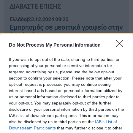
ΔΙΑΒΑΣΤΕ ΕΠΙΣΗΣ
Ελλάδα
|
23.12.2024 09:26
Εμπρησμός σε μεσιτικό γραφείο στην
Ακρόπολη
Do Not Process My Personal Information
Κόσμος
|
23.12.2024 09:31
Πρόγνωση Μαρουσάκη:
If you wish to opt-out of the sale, sharing to third parties, or
processing of your personal or sensitive information for
Χριστούγεννα με «προχωρημένο»
targeted advertising by us, please use the below opt-out
χειμώνα – Πτώση θερμοκρασίας και
section to confirm your selection. Please note that after your
χιόνια μέχρι την Αττική
opt-out request is processed you may continue seeing
interest-based ads based on personal information utilized by
us or personal information disclosed to third parties prior to
your opt-out. You may separately opt-out of the further
disclosure of your personal information by third parties on the
«Συνεργαζόταν με Τούρκους για να
IAB’s list of downstream participants. This information may
μου κάνουν κακό»
also be disclosed by us to third parties on the
IAB’s List of
Downstream Participants
that may further disclose it to other