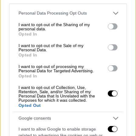
Όπως είχε γίνει γνωστό τις προηγούμενες
third parties.
ημέρες, ο
δράστης
φαίνεται πως είχε
Please note that this website/app uses one or more Google
Personal Data Processing Opt Outs
καταληφθεί από εμμονές πως
Τούρκοι
έχουν
services and may gather and store information including but
έρθει στην
Ελλάδα
και τον παρακολουθούν
not limited to your visit or usage behaviour. You may click to
I want to opt-out of the Sharing of my
personal data.
grant or deny consent to Google and its third-party tags to
για να του κάνουν κακό, ενώ την ίδια ώρα
Opted In
use your data for below specified purposes in below Google
θεωρούσε ότι ο
52χρονος
εργοδότης
του
consent section.
I want to opt-out of the Sale of my
συνεργαζόταν μαζί τους σε όλο αυτό και
Personal Data.
κάπως έτσι σχεδίασε στο μυαλό του να τον
Opted In
σκοτώσει, ενώ πριν από 10 ημέρες πήγε σε
I want to opt-out of processing my
σούπερ μάρκετ και αγόρασε το φονικό
Personal Data for Targeted Advertising.
Opted In
μαχαίρι.
I want to opt-out of Collection, Use,
Ο
35χρονος
κατάφερε πολλαπλές μαχαιριές
Retention, Sale, and/or Sharing of my
Personal Data that Is Unrelated with the
στον λαιμό, την πλάτη, το χέρι και το πόδι
Purposes for which it was collected.
Opted Out
του εργοδότη του και πατέρα τριών παιδιών,
τραυματίζοντάς τον θανάσιμα, ενώ όταν
Google consents
εντοπίστηκε λίγο αργότερα, ομολόγησε τη
I want to allow Google to enable storage
δολοφονία και μίλησε για προσωπικές
related to advertising like cookies on web or