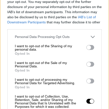
your opt-out. You may separately opt-out of the further
disclosure of your personal information by third parties on the
IAB’s list of downstream participants. This information may
Προσθέστε το ΕΘΝΟΣ στη Google
also be disclosed by us to third parties on the
IAB’s List of
Downstream Participants
that may further disclose it to other
third parties.
Συνεχίζονται οι
αιτήσεις
στον γενικό
διαγωνισμό (βαθμός AD 6) που διοργανώνει
Please note that this website/app uses one or more Google
Personal Data Processing Opt Outs
services and may gather and store information including but
το
Ευρωπαϊκό Κοινοβούλιο
, για την
not limited to your visit or usage behaviour. You may click to
I want to opt-out of the Sharing of my
κατάρτιση πίνακα κατάλληλων
υποψηφίων
personal data.
grant or deny consent to Google and its third-party tags to
Opted In
από τον οποίο μπορεί να προσλάβει
use your data for below specified purposes in below Google
υπηκόους
της
Κυπριακής Δημοκρατίας.
consent section.
I want to opt-out of the Sale of my
Personal Data.
Opted In
ΔΙΑΒΑΣΤΕ ΕΠΙΣΗΣ
I want to opt-out of processing my
Personal Data for Targeted Advertising.
Πολιτική
|
31.12.2024 11:05
Opted In
Σκέρτσος: Υπεύθυνη χρήση του
I want to opt-out of Collection, Use,
διαδικτύου δεν σημαίνει απαγόρευση,
Retention, Sale, and/or Sharing of my
Personal Data that Is Unrelated with the
αλλά ούτε και κατάχρηση
Purposes for which it was collected.