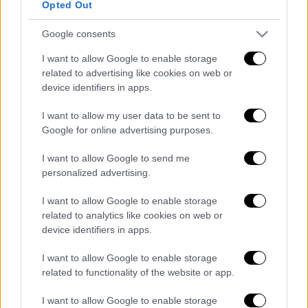
Opted Out
Κόσμος
|
31.12.2024 11:16
Google consents
Οι Χούθι αναλαμβάνουν την ευθύνη
I want to allow Google to enable storage
για δύο πυραυλικές επιθέσεις κατά
related to advertising like cookies on web or
του Ισραήλ
device identifiers in apps.
I want to allow my user data to be sent to
Google for online advertising purposes.
Διαβάστε περισσότερα στο Proson.gr:
I want to allow Google to send me
personalized advertising.
Διαβάστε ακόμη
I want to allow Google to enable storage
Δημιούργησαν με AI νέους ιούς μέσα σε
related to analytics like cookies on web or
λίγες ώρες - Γιατί προβληματίζονται οι
device identifiers in apps.
επιστήμονες
I want to allow Google to enable storage
Σαν το τρομακτικό It: 15χρονο ντυμένος
related to functionality of the website or app.
κλόουν μαχαίρωσε μέχρι θανάτου
ηλικιωμένο - Τον κατέγραψε κάμερα
I want to allow Google to enable storage