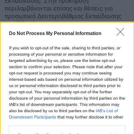
Εκπαίδευσης. Στην προκήρυξη
περιλαμβάνονται επίσης και θέσεις για
προσωπικό Δευτεροβάθμιας Εκπαίδευσης
σε
ΚΕΠ
, Δήμους, στη ΔΥΠΑ, στην
Πυροσβεστική, στην ΑΑΔΕ, στην
Περιφέρεια
Do Not Process My Personal Information
Αττικής
αλλά και στα γραφεία του
υπουργείου Παιδείας και της Ελληνικής
If you wish to opt-out of the sale, sharing to third parties, or
Αστυνομίας.
processing of your personal or sensitive information for
targeted advertising by us, please use the below opt-out
Η προθεσμία υποβολής των ηλεκτρονικών
section to confirm your selection. Please note that after your
opt-out request is processed you may continue seeing
αιτήσεων
συμμετοχής αρχίζει την Πέμπτη 16
interest-based ads based on personal information utilized by
Ιανουαρίου και ώρα 08:00 το πρωί και λήγει
us or personal information disclosed to third parties prior to
τη Δευτέρα
3 Φεβρουαρίου 2025
και ώρα
your opt-out. You may separately opt-out of the further
14:00 το μεσημέρι.
disclosure of your personal information by third parties on the
IAB’s list of downstream participants. This information may
Δείτε περισσότερα πατώντας ΕΔΩ.
also be disclosed by us to third parties on the
IAB’s List of
Downstream Participants
that may further disclose it to other
Η προκήρυξη 2Γ/2024
third parties.
Please note that this website/app uses one or more Google