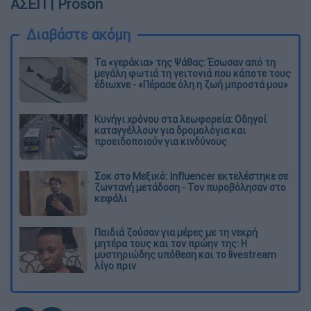
ΑΣΕΠ | Proson
Διαβάστε ακόμη
Τα «γεράκια» της Ψάθας: Έσωσαν από τη
μεγάλη φωτιά τη γειτονιά που κάποτε τους
έδιωχνε - «Πέρασε όλη η ζωή μπροστά μου»
Κυνήγι χρόνου στα λεωφορεία: Οδηγοί
καταγγέλλουν για δρομολόγια και
προειδοποιούν για κινδύνους
Σοκ στο Μεξικό: Influencer εκτελέστηκε σε
ζωντανή μετάδοση - Τον πυροβόλησαν στο
κεφάλι
Παιδιά ζούσαν για μέρες με τη νεκρή
μητέρα τους και τον πρώην της: Η
μυστηριώδης υπόθεση και το livestream
λίγο πριν