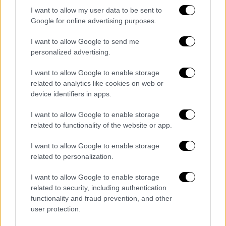
πρωί και θα παραμείνουν ανοικτές έως την
I want to allow my user data to be sent to
Τρίτη 28 Ιανουαρίου 2025 και ώρα
14:00
το
Google for online advertising purposes.
μεσημέρι. Στο διάστημα αυτό οι
I want to allow Google to send me
ενδιαφερόμενοι θα υποβάλλουν αίτηση
personalized advertising.
συμμετοχής στον γραπτό διαγωνισμό που
σχεδιάζει το ΑΣΕΠ. Αίτηση μπορούν να
I want to allow Google to enable storage
κάνουν απόφοιτοι Πανεπιστημιακής
related to analytics like cookies on web or
device identifiers in apps.
Εκπαίδευσης με οποιοδήποτε πτυχίο ΑΕΙ.
I want to allow Google to enable storage
Δείτε περισσότερα πατώντας ΕΔΩ.
related to functionality of the website or app.
Το Proson σας κάνει την αίτηση
I want to allow Google to enable storage
related to personalization.
Το
Proson.gr
αναλαμβάνει σε χιλιάδες
ενδιαφερόμενους κάθε χρόνο να κάνει την
I want to allow Google to enable storage
αίτηση τους για μόνιμο διορισμό οι
related to security, including authentication
προσλήψεις καθώς και τη δημιουργία
functionality and fraud prevention, and other
user protection.
ηλεκτρονικού Μητρώου ΑΣΕΠ το οποίο