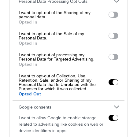
Personal Data Processing Opt Outs
Εκδόθηκε επίσης την
παραμονή
της
services and may gather and store information including but
Πρωτοχρονιάς και η προκήρυξη 2Γ/2024 του
not limited to your visit or usage behaviour. You may click to
I want to opt-out of the Sharing of my
personal data.
ΑΣΕΠ
για την πρόσληψη, μέσω γραπτού
grant or deny consent to Google and its third-party tags to
Opted In
διαγωνισμού, μόνιμων Ελεγκτών Εναέριας
use your data for below specified purposes in below Google
consent section.
Κυκλοφορίας στην
Υπηρεσία Πολιτικής
I want to opt-out of the Sale of my
Personal Data.
Αεροπορίας
, η οποία λειτουργεί υπό την
Opted In
εποπτεία του υπουργείου Υποδομών και
I want to opt-out of processing my
Μεταφορών.
Personal Data for Targeted Advertising.
Opted In
Συγκεκριμένα, η 2Γ/2024 προκήρυξη του
I want to opt-out of Collection, Use,
ΑΣΕΠ
αφορά στην πλήρωση συνολικά
97
Retention, Sale, and/or Sharing of my
Personal Data that Is Unrelated with the
θέσεων μόνιμου προσωπικού
Purposes for which it was collected.
Πανεπιστημιακής Εκπαίδευσης κλάδου ΠΕ
Opted Out
Ελεγκτών Εναέριας Κυκλοφορίας (ΕΕΚ) σε
Google consents
18 αεροδρόμια
της χώρας.
I want to allow Google to enable storage
Οι αιτήσεις στην 2Γ/2024 θα ανοίξουν τη
related to advertising like cookies on web or
Δευτέρα 13 Ιανουαρίου 2025 και ώρα
8:00
το
device identifiers in apps.