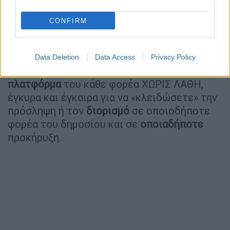
είναι πολύ σημαντικό για την θέση
πρόσληψης ή
διορισμού
.
CONFIRM
Διαβάζουμε αναλυτικά τις προκηρύξεις και
σας καθοδηγούμε στο τι χαρτιά χρειάζονται
Data Deletion
Data Access
Privacy Policy
Τα ανεβάζουμε όλα εμείς στην ηλεκτρονική
πλατφόρμα
του κάθε φορέα ΧΩΡΙΣ ΛΑΘΗ,
έγκυρα και έγκαιρα για να «κλειδώσετε» την
πρόσληψη ή τον
διορισμό
σε οποιοδήποτε
φορέα του δημοσίου και σε
οποιαδήποτε
προκήρυξη.