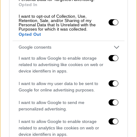
Opted In
ομάδα Γεωμυθική
ξεκίνησε από τις εκβολές
του Κηφισού με πορεία προς τα ανάντι. Τότε
I want to opt-out of Collection, Use,
Retention, Sale, and/or Sharing of my
είχαν σταματήσει σε μία λίμνη που είχαν
Personal Data that Is Unrelated with the
συναντήσει κοντά στη συμβολή του Κηφισού
Purposes for which it was collected.
Opted Out
με τη Λεωφόρο Αθηνών και μάλιστα
επιχείρησαν να χρησιμοποιήσουν και
Google consents
ένα τσιμέντινο μπαλκόνι το οποίο επίσης
I want to allow Google to enable storage
είχε σπάσει από τη δύναμη του νερού.
related to advertising like cookies on web or
device identifiers in apps.
Η αποστολή του 2024 και που
σταμάτησε
I want to allow my user data to be sent to
Google for online advertising purposes.
Παραμονές Πρωτοχρονιάς
του 2025
μπήκαν
I want to allow Google to send me
από την πάνω πλευρά αλλά έφτασαν μέχρι το
personalized advertising.
ΚΤΕΟ Περιστερίου. Το τι συμβαίνει ανάμεσα
σε αυτά τα 2,5 χιλιόμετρα κανείς δεν το έχει
I want to allow Google to enable storage
καταγράψει με ακρίβεια αν και οι ίδιοι
related to analytics like cookies on web or
device identifiers in apps.
υπόσχονται να επαναλάβουν το εγχείρημα