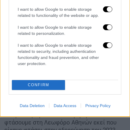
τους με καλύτερο εξοπλισμό ώστε να έχουν
I want to allow Google to enable storage
ασφάλεια 100%.
related to functionality of the website or app.
I want to allow Google to enable storage
related to personalization.
I want to allow Google to enable storage
related to security, including authentication
functionality and fraud prevention, and other
video
user protection.
CONFIRM
«Αυτή τη φορά ξεκινήσαμε από το ρέμα της
Data Deletion
Data Access
Privacy Policy
Εσχατιάς
. Περπατήσαμε 6 χιλιόμετρα στον
υπόγειο αγωγό. Δεν καταφέραμε να
φτάσουμε στη Λεωφόρο Αθηνών εκεί που
είχαμε φτάσει στην εξερεύνηση του 2023