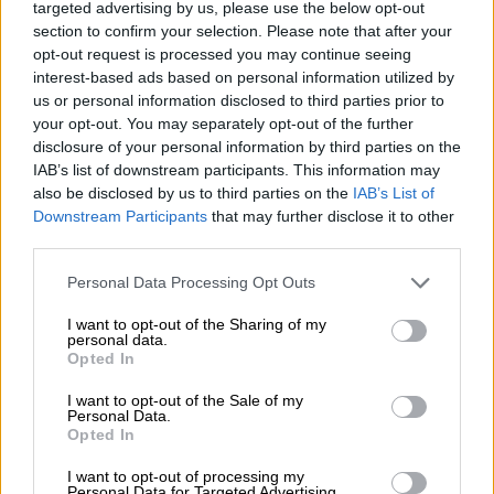
targeted advertising by us, please use the below opt-out
μεγάλη λίμνη που είναι απροσπέλαστη και
section to confirm your selection. Please note that after your
διαβρώνει τα τοιχώματα του έργου. Εκτός
opt-out request is processed you may continue seeing
των άλλων είναι φανερή η ανεξέλεγκτη
interest-based ads based on personal information utilized by
μόλυνση από διάφορους αγωγούς αλλά
us or personal information disclosed to third parties prior to
your opt-out. You may separately opt-out of the further
και λήμματα της
ΕΥΔΑΠ
. «Στο σημείο της
disclosure of your personal information by third parties on the
συμβολής του Κηφισού με
IAB’s list of downstream participants. This information may
τον
Ποδονίφτη
εντοπίστηκαν λύματα που
also be disclosed by us to third parties on the
IAB’s List of
ρίχνονται στον Κηφισό, πιθανόν από αστοχία
Downstream Participants
that may further disclose it to other
third parties.
αγωγού της ΕΥΔΑΠ και λύματα που έρχονται
μέσα στον Κηφισό από
Please note that this website/app uses one or more Google
Personal Data Processing Opt Outs
ένα συμβάλλων διευθετημένο ρέμα από τα
services and may gather and store information including but
not limited to your visit or usage behaviour. You may click to
I want to opt-out of the Sharing of my
Πατήσια», τόνισε ο
personal data.
grant or deny consent to Google and its third-party tags to
Δημήτρης Θεοδοσόπουλος.
Opted In
use your data for below specified purposes in below Google
consent section.
I want to opt-out of the Sale of my
Η αποστολή του 2023 και η λίμνη στη
Personal Data.
Λεωφόρο Αθηνών
Opted In
I want to opt-out of processing my
Το 2023 σε μία άλλη αποστολή η
Personal Data for Targeted Advertising.