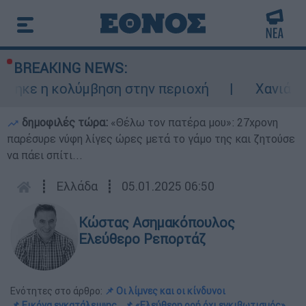
BREAKING NEWS:
κολύμβηση στην περιοχή
Χανιά: 24χρονος 
δημοφιλές τώρα:
«Θέλω τον πατέρα μου»: 27χρονη
παρέσυρε νύφη λίγες ώρες μετά το γάμο της και ζητούσε
να πάει σπίτι...
┋
Ελλάδα
┋
05.01.2025 06:50
Κώστας Ασημακόπουλος
Ελεύθερο Ρεπορτάζ
Ενότητες στο άρθρο:
📌 Οι λίμνες και οι κίνδυνοι
📌 Εικόνα εγκατάλειψης
📌 «Ελεύθερη ροή όχι εγκιβωτισμός»