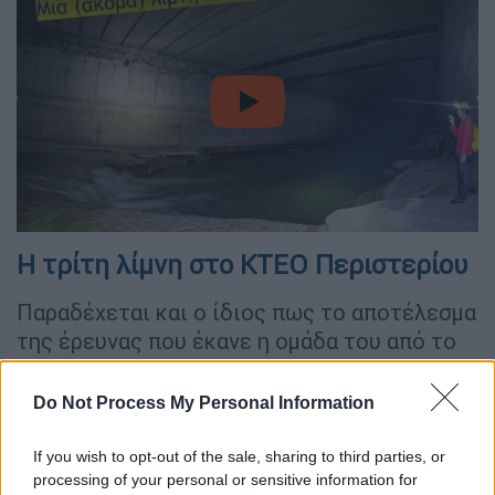
video
Η τρίτη λίμνη στο ΚΤΕΟ Περιστερίου
Παραδέχεται και ο ίδιος πως το αποτέλεσμα
της έρευνας που έκανε η ομάδα του από το
ρέμα της εσχατιάς μέχρι το
ΚΤΕΟ
Περιστερίου
(απόσταση 6 χιλιόμετρα) ήταν
Do Not Process My Personal Information
μία μεγάλη έκπληξη καθώς διαπιστώθηκε
πως το νερό έχει σπάσει τα σκυροδέματα
If you wish to opt-out of the sale, sharing to third parties, or
processing of your personal or sensitive information for
στην κοίτη και έχει δημιουργήσει μία ακόμα