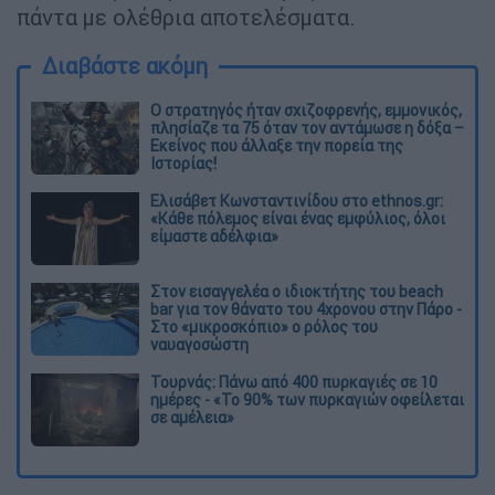
πάντα με ολέθρια αποτελέσματα.
Διαβάστε ακόμη
O στρατηγός ήταν σχιζοφρενής, εμμονικός,
πλησίαζε τα 75 όταν τον αντάμωσε η δόξα –
Εκείνος που άλλαξε την πορεία της
Ιστορίας!
Ελισάβετ Κωνσταντινίδου στο ethnos.gr:
«Κάθε πόλεμος είναι ένας εμφύλιος, όλοι
είμαστε αδέλφια»
Στον εισαγγελέα ο ιδιοκτήτης του beach
bar για τον θάνατο του 4χρονου στην Πάρο -
Στο «μικροσκόπιο» ο ρόλος του
ναυαγοσώστη
Τουρνάς: Πάνω από 400 πυρκαγιές σε 10
ημέρες - «Το 90% των πυρκαγιών οφείλεται
σε αμέλεια»