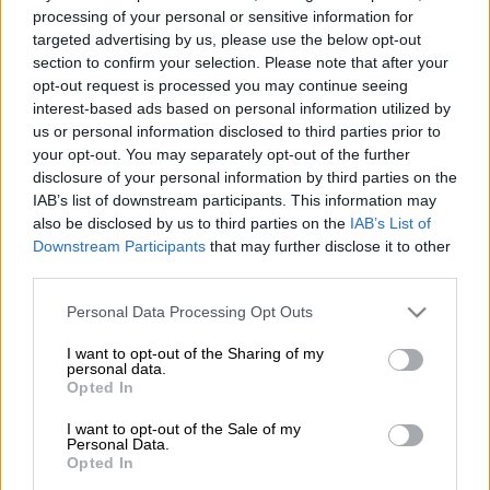
(Βασίλης Παπαδόπουλος/Eurokinissi)
processing of your personal or sensitive information for
targeted advertising by us, please use the below opt-out
section to confirm your selection. Please note that after your
opt-out request is processed you may continue seeing
Προσθέστε το ΕΘΝΟΣ στη Google
interest-based ads based on personal information utilized by
us or personal information disclosed to third parties prior to
Αιματηρό επεισόδιο είχαμε το βράδυ του
your opt-out. You may separately opt-out of the further
Σαββάτου (5/1) στην κεντρική πλατεία της
disclosure of your personal information by third parties on the
IAB’s list of downstream participants. This information may
Λιβαδειάς
. Εκεί δύο αδέρφια φέρεται να
also be disclosed by us to third parties on the
IAB’s List of
μαχαίρωσαν έναν
20χρονο
από τον
Ορχομενό
.
Downstream Participants
that may further disclose it to other
third parties.
Σύμφωνα με το lamiareport.gr, οι
τρεις
νεαροί
διασκέδαζαν σε κοντινό κατάστημα
Please note that this website/app uses one or more Google
Personal Data Processing Opt Outs
services and may gather and store information including but
εστίασης και για άγνωστο λόγο καυγάδισαν.
not limited to your visit or usage behaviour. You may click to
I want to opt-out of the Sharing of my
Τότε ο ένας εκ των αδερφών
έβγαλε μαχαίρι
personal data.
grant or deny consent to Google and its third-party tags to
Opted In
και
τραυμάτισε
τον
20χρονο
.
use your data for below specified purposes in below Google
consent section.
I want to opt-out of the Sale of my
Ανθρωποκυνηγητό για την εύρεση
Personal Data.
Opted In
των δραστών