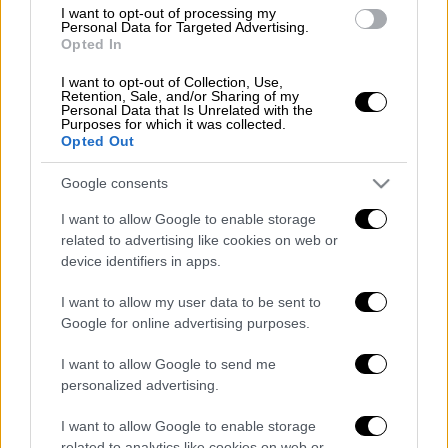
I want to opt-out of processing my
Personal Data for Targeted Advertising.
ΔΙΑΒΑΣΤΕ ΕΠΙΣΗΣ
Opted In
I want to opt-out of Collection, Use,
Σινεμά
|
05.01.2025 13:52
Retention, Sale, and/or Sharing of my
Απόψε τα ξημερώματα η 82η
Personal Data that Is Unrelated with the
Purposes for which it was collected.
απονομή των Χρυσών Σφαιρών - Τα 5
Opted Out
πράγματα που αξίζει να περιμένεις
Google consents
I want to allow Google to enable storage
Ελλάδα
|
05.01.2025 13:46
related to advertising like cookies on web or
Απόδραση από την Κασσαβέτεια:
device identifiers in apps.
Συνεχίζονται οι έρευνες για τον
εντοπισμό των δύο κακοποιών
I want to allow my user data to be sent to
Google for online advertising purposes.
I want to allow Google to send me
personalized advertising.
Ο τελευταίος κάλεσε βοήθεια και
μεταφέρθηκε με ασθενοφόρο στο
I want to allow Google to enable storage
related to analytics like cookies on web or