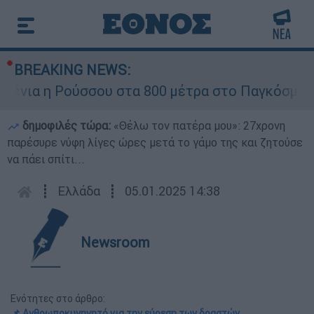
BREAKING NEWS:
νια η Ρούσσου στα 800 μέτρα στο Παγκόσμιο Π
δημοφιλές τώρα:
«Θέλω τον πατέρα μου»: 27χρονη
παρέσυρε νύφη λίγες ώρες μετά το γάμο της και ζητούσε
να πάει σπίτι...
┋
Ελλάδα
┋
05.01.2025 14:38
Newsroom
Ενότητες στο άρθρο:
📌 Ανθρωποκυνηγητό για την εύρεση των δραστών