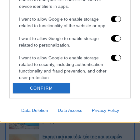
Νοσοκομείο Λιβαδειάς, όπου νοσηλεύεται
device identifiers in apps.
εκτός κινδύνου. Οι δύο δράστες
αναζητούνται από την
Αστυνομία
I want to allow Google to enable storage
προκειμένου να συλληφθούν στο πλαίσιο
related to functionality of the website or app.
του αυτοφώρου.
I want to allow Google to enable storage
related to personalization.
Διαβάστε ακόμη
I want to allow Google to enable storage
Από το Μίσιγκαν στον Λευκό Οίκο: Τι
related to security, including authentication
σημαίνει η νίκη του Αμπντούλ Ελ-Σαγέντ
για τους Δημοκρατικούς
functionality and fraud prevention, and other
user protection.
O στρατηγός ήταν σχιζοφρενής, εμμονικός,
CONFIRM
πλησίαζε τα 75 όταν τον αντάμωσε η δόξα –
Εκείνος που άλλαξε την πορεία της
Ιστορίας!
Data Deletion
Data Access
Privacy Policy
Πώς πνίγηκε το 4χρονο παιδί σε πισίνα
στην Πάρο: Οι γονείς ήταν στη θάλασσα, ο
μπάρμαν έπεσε να το σώσει
Εκρηκτικό κοκτέιλ ζέστης και ισχυρών