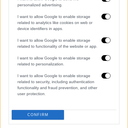
στη συνέχεια.
personalized advertising.
Θερμική κάμερα, drone και «Τάλω»
I want to allow Google to enable storage
related to analytics like cookies on web or
Οι διασώστες έχουν επικεντρωθεί στις
device identifiers in apps.
πίστες που οι πληροφορίες αναφέρουν ότι
I want to allow Google to enable storage
εθεάθη ο σκιέρ και αξίζει να σημειωθεί ότι
related to functionality of the website or app.
στο Σέλι βρίσκονται δώδεκα πυροσβέστες,
πέντε οχήματα, αλλά και στελέχη της
ΕΜΑΚ
I want to allow Google to enable storage
Θεσσαλονίκης
. Για τον εντοπισμό του
related to personalization.
νεαρού έχει επιστρατευτεί
θερμική κάμερα
,
I want to allow Google to enable storage
drone
, αλλά και ο
Τάλως
, που είναι ο σκύλος
related to security, including authentication
της ΕΜΑΚ, ο οποίος είχε βρεθεί στα
functionality and fraud prevention, and other
συντρίμμια της Τουρκίας μετά τον ισχυρό
user protection.
σεισμό.
CONFIRM