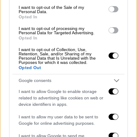
consent section.
εκτός πίστας, με βλάστηση και ψηλά δέντρα.
I want to opt-out of the Sale of my
Personal Data.
Το θετικό είναι ότι το βουνό είναι ομαλό,
Opted In
δεν έχει γκρεμούς. Χιόνι έχουμε εδώ και
I want to opt-out of processing my
έναν μήνα, είναι περίπου στους 50 πόντους,
Personal Data for Targeted Advertising.
Opted In
αλλά είναι βαρύ χιόνι που έχει "καθίσει".
Ευελπιστώ ότι με το φως της ημέρας θα
I want to opt-out of Collection, Use,
Retention, Sale, and/or Sharing of my
διευκολύνει τις ενέργειες των διασωστών»,
Personal Data that Is Unrelated with the
επισήμανε στο Mega.
Purposes for which it was collected.
Opted Out
«Το βουνό έχει μπρος και πίσω μέρος. Στο
Google consents
πίσω μέρος που είναι η περιοχή
Σούρμπασι
,
εκεί χωρίστηκαν στις 2 με 2.15 και
I want to allow Google to enable storage
related to advertising like cookies on web or
ακολούθησαν διαφορετικές πίστες. Από
device identifiers in apps.
τότε χάθηκε
η επαφή με το παιδί
. Δεν έχει
δύσκολες πίστες το
Σέλι
, είναι ομαλό βουνό,
I want to allow my user data to be sent to
είναι οικογενειακό βουνό. Ξέρουμε το βουνό
Google for online advertising purposes.
και μας προκαλεί εντύπωση αυτό», πρόσθεσε
I want to allow Google to send me