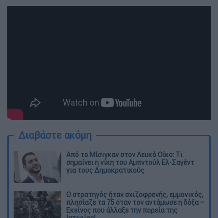
Διαβάστε ακόμη
Από το Μίσιγκαν στον Λευκό Οίκο: Τι
σημαίνει η νίκη του Αμπντούλ Ελ-Σαγέντ
για τους Δημοκρατικούς
O στρατηγός ήταν σχιζοφρενής, εμμονικός,
πλησίαζε τα 75 όταν τον αντάμωσε η δόξα –
Εκείνος που άλλαξε την πορεία της