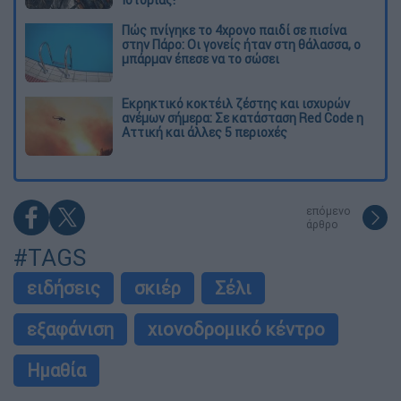
Ιστορίας!
Πώς πνίγηκε το 4χρονο παιδί σε πισίνα
στην Πάρο: Οι γονείς ήταν στη θάλασσα, ο
μπάρμαν έπεσε να το σώσει
Εκρηκτικό κοκτέιλ ζέστης και ισχυρών
ανέμων σήμερα: Σε κατάσταση Red Code η
Αττική και άλλες 5 περιοχές
επόμενο
άρθρο
#TAGS
ειδήσεις
σκιέρ
Σέλι
εξαφάνιση
χιονοδρομικό κέντρο
Ημαθία