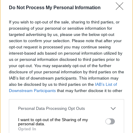
βγαίνουν εκτός πίστας, ιδιαίτερα όσοι
Do Not Process My Personal Information
κάνουν
snowboard
.
«Έρευνες και σε σημεία εκτός
If you wish to opt-out of the sale, sharing to third parties, or
processing of your personal or sensitive information for
πίστας»
targeted advertising by us, please use the below opt-out
section to confirm your selection. Please note that after your
Από τη μεριά του ο πρόεδρος
Κάτω Βερμίου
,
opt-out request is processed you may continue seeing
Γιώργος Φαρσαρώτος
, αναφέρθηκε στις
interest-based ads based on personal information utilized by
έρευνες που γίνονται στην περιοχή του
us or personal information disclosed to third parties prior to
Σελίου, με στόχο να εντοπιστεί ο νεαρός
your opt-out. You may separately opt-out of the further
disclosure of your personal information by third parties on the
χιονοδρόμος.
IAB’s list of downstream participants. This information may
also be disclosed by us to third parties on the
IAB’s List of
«Είμαι στην βάση του χιονοδρομικού αυτή
Downstream Participants
that may further disclose it to other
την στιγμή.
Όλο το βράδυ, οι διασώστες, οι
third parties.
άνδρες της
ΕΜΑΚ
αλλά και γνωστές του
Please note that this website/app uses one or more Google
βουνού, επιχειρούν. Η
ΕΜΑΚ
έχει και σκυλιά
Personal Data Processing Opt Outs
services and may gather and store information including but
και θερμικές κάμερες. Σε μια πρώτη σάρωση
not limited to your visit or usage behaviour. You may click to
I want to opt-out of the Sharing of my
personal data.
δεν είχαμε κάποιο αποτέλεσμα.
grant or deny consent to Google and its third-party tags to
Opted In
Επικεντρωνόμαστε σε περιοχές που είναι
use your data for below specified purposes in below Google