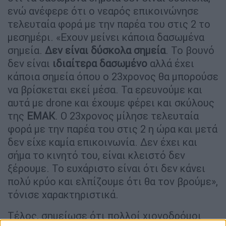
ενώ ανέφερε ότι ο νεαρός επικοινώνησε
τελευταία φορά με την παρέα του στις 2 το
μεσημέρι. «Εχουν μείνει κάποια δασωμένα
σημεία.
Δεν είναι δύσκολα σημεία
. Το βουνό
δεν είναι
ιδιαίτερα δασωμένο
αλλά έχει
κάποια σημεία όπου ο 23χρονος θα μπορούσε
να βρίσκεται εκεί μέσα. Τα ερευνούμε και
αυτά με drone και έχουμε φέρει και σκύλους
της
ΕΜΑΚ
. Ο 23χρονος μίλησε τελευταία
φορά με την παρέα του στις 2 η ώρα και μετά
δεν είχε καμία επικοινωνία. Δεν έχει και
σήμα το κινητό του, είναι κλειστό δεν
ξέρουμε. Το ευχάριστο είναι ότι δεν κάνει
πολύ κρύο και ελπίζουμε ότι θα τον βρούμε»,
τόνισε χαρακτηριστικά.
Τέλος, σημείωσε ότι πολλοί χιονοδρόμοι