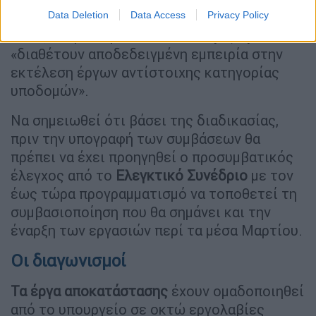
ανάθεσή τους.
Data Deletion
Data Access
Privacy Policy
Τόνιζε παράλληλα ότι οι
τέσσερις Ομιλοι
«διαθέτουν αποδεδειγμένη εμπειρία στην
εκτέλεση έργων αντίστοιχης κατηγορίας
υποδομών».
Να σημειωθεί ότι βάσει της διαδικασίας,
πριν την υπογραφή των συμβάσεων θα
πρέπει να έχει προηγηθεί ο προσυμβατικός
έλεγχος από το
Ελεγκτικό Συνέδριο
με τον
έως τώρα προγραμματισμό να τοποθετεί τη
συμβασιοποίηση που θα σημάνει και την
έναρξη των εργασιών περί τα μέσα Μαρτίου.
Οι διαγωνισμοί
Τα έργα αποκατάστασης
έχουν ομαδοποιηθεί
από το υπουργείο σε οκτώ εργολαβίες