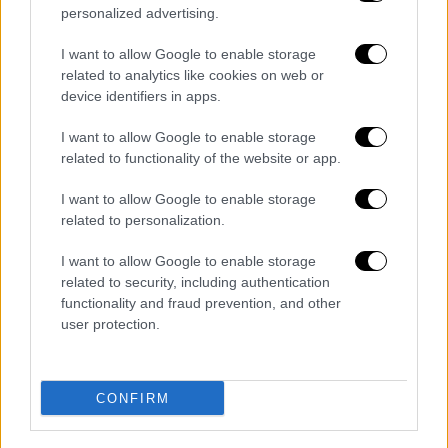
personalized advertising.
αποκλείοντας τη συμμετοχή όλων των
εργοληπτικών εταιρειών από 6ης τάξης και
I want to allow Google to enable storage
κάτω, που θα σήμαινε αύξηση του
related to analytics like cookies on web or
device identifiers in apps.
ανταγωνισμού και ωφέλεια στον χρόνο
εκτέλεσής τους».
I want to allow Google to enable storage
related to functionality of the website or app.
Από την πλευρά του το υπουργείο – όπως
ανέφερε και στις σχετικές προσκλήσεις
I want to allow Google to enable storage
προς τις τέσσερις εταιρίες – επέλεξε
related to personalization.
διαδικασία fast track αφενός επειδή τα έργα
I want to allow Google to enable storage
εμφανίζουν πολυπλοκότητα και αυξημένη
related to security, including authentication
τεχνική δυσκολία και αφετέρου επειδή
functionality and fraud prevention, and other
μέρος των χρηματοδοτικών πόρων
user protection.
προέρχονται από το
Ταμείο Ανάκαμψης
και
κατά συνέπεια υπάρχει δεσμευτικό
CONFIRM
χρονοδιάγραμμα περαίωσης και ως εκ
τούτου κρίνεται απαραίτητη η άμεση