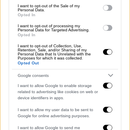
consent section.
συνολικής αγοράς, με την ενθάρρυνση της
I want to opt-out of the Sale of my
Personal Data.
πολιτικής ηγεσίας του Υπουργείου».
Opted In
Οι εργοληπτικές οργανώσεις άφηναν από
I want to opt-out of processing my
Personal Data for Targeted Advertising.
τότε ανοιχτό το ενδεχόμενο προσφυγών
Opted In
τονίζοντας πως η διαπίστωση αυτή
«δεν μας
I want to opt-out of Collection, Use,
αφήνει άλλα περιθώρια από το να την
Retention, Sale, and/or Sharing of my
Personal Data that Is Unrelated with the
ανατρέψουμε με κάθε τρόπο,
Purposes for which it was collected.
Opted Out
προστατεύοντας τα συμφέροντα των
εταιρειών μελών μας».
Google consents
Τόνιζαν μάλιστα ότι το συμβατικό
I want to allow Google to enable storage
αντικείμενο των έργων αποκατάστασης των
related to advertising like cookies on web or
device identifiers in apps.
υποδομών προέκυψε
από τη συνένωση των
προϋπολογισμών των επιμέρους έργων του
I want to allow my user data to be sent to
εκάστου Δήμου της Θεσσαλίας,
«κατά
Google for online advertising purposes.
παράβαση των Ευρωπαϊκών Οδηγιών και της
I want to allow Google to send me
Βασικής Αρχής της Αναλογικότητας,