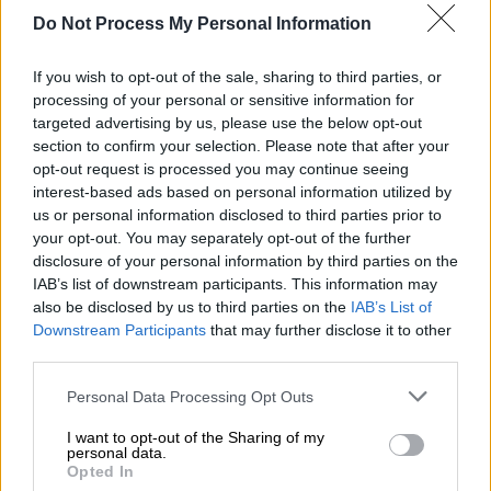
διεκδίκησης όλοι οι μικρότεροι παίκτες.
Και
Do Not Process My Personal Information
μπορεί η απόφαση της ΕΑΑΔΗΣΥ να μη
θεωρούνταν αναμενόμενη από το υπουργείο,
If you wish to opt-out of the sale, sharing to third parties, or
ωστόσο οι εταιρίες μικρότερης τάξης δεν
processing of your personal or sensitive information for
είχαν κρύψει εξαρχής τη δυσαρέσκειά τους
targeted advertising by us, please use the below opt-out
για την εξέλιξη αυτή. Σε επιστολή του στην
section to confirm your selection. Please note that after your
opt-out request is processed you may continue seeing
ηγεσία του υπουργείου, το Συντονιστικό
interest-based ads based on personal information utilized by
Όργανο των εργοληπτικών οργανώσεων
us or personal information disclosed to third parties prior to
ΠΕΔΜΕΔΕ, ΠΕΣΕΔΕ και ΣΑΤΕ ανέφερε πως
your opt-out. You may separately opt-out of the further
«είναι πλέον φανερό ότι για το Υπουργείο
disclosure of your personal information by third parties on the
IAB’s list of downstream participants. This information may
υπάρχουν μόνο τέσσερις εταιρίες που έχουν
also be disclosed by us to third parties on the
IAB’s List of
δικαίωμα πρόσβασης σε όλα τα
Downstream Participants
that may further disclose it to other
δημοπρατούμενα έργα στη χώρα, οι οποίες,
third parties.
λειτουργώντας και υπό ένα συνεργατικό
Please note that this website/app uses one or more Google
Personal Data Processing Opt Outs
περιβάλλον, έχουν εξασφαλίσει
services and may gather and store information including but
υπογεγραμμένες συμβάσεις ύψους 18 δισ.
not limited to your visit or usage behaviour. You may click to
I want to opt-out of the Sharing of my
personal data.
ευρώ, με πολύ ευνοϊκούς όρους,
grant or deny consent to Google and its third-party tags to
Opted In
use your data for below specified purposes in below Google
αποκτώντας σχεδόν όλο το μερίδιο της