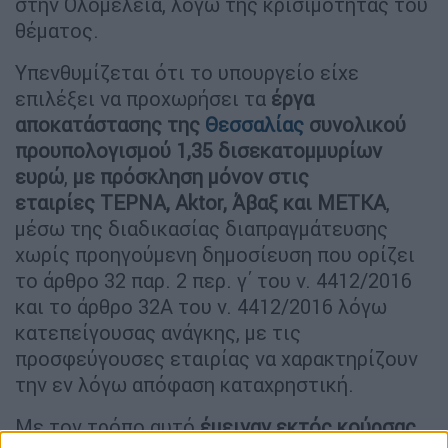
στην Ολομέλεια, λόγω της κρισιμότητας του
θέματος.
Υπενθυμίζεται ότι το υπουργείο είχε
επιλέξει να προχωρήσει τα
έργα
αποκατάστασης της
Θεσσαλίας
συνολικού
προυπολογισμού 1,35 δισεκατομμυρίων
ευρώ
,
με πρόσκληση μόνον στις
εταιρίες ΤΕΡΝΑ, Aktor, Άβαξ και ΜΕΤΚΑ
,
μέσω της διαδικασίας διαπραγμάτευσης
χωρίς προηγούμενη δημοσίευση που ορίζει
το άρθρο 32 παρ. 2 περ. γ΄ του ν. 4412/2016
και το άρθρο 32Α του ν. 4412/2016 λόγω
κατεπείγουσας ανάγκης, με τις
προσφεύγουσες εταιρίας να χαρακτηρίζουν
την εν λόγω απόφαση καταχρηστική.
Με τον τρόπο αυτό
έμειναν εκτός κούρσας