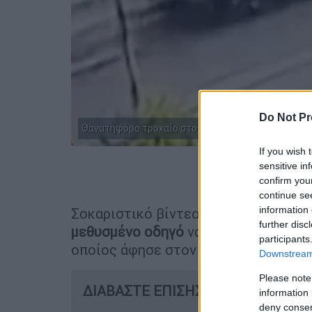
Do Not Pr
Θανατηφόρο τροχαίο στο Ρέθυμνο (GLOMEX)
If you wish 
sensitive in
Προσθέστε
confirm you
continue se
information 
Σοκαριστικό βίντεο - ντοκουμέντο 
further disc
μεθυσμένο οδηγό
να παραβιάζει
κόκκ
participants
οποίος άφησε στον δρόμο την
τελευ
Downstream 
Please note
ΔΙΑΒΑΣΤΕ ΕΠΙΣΗΣ
information 
deny consent