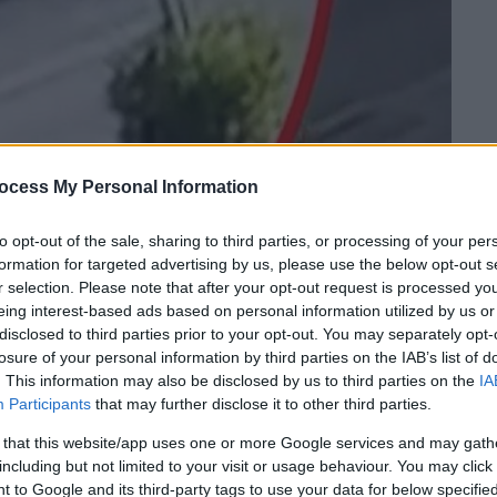
ocess My Personal Information
to opt-out of the sale, sharing to third parties, or processing of your per
formation for targeted advertising by us, please use the below opt-out s
 το ΕΘΝΟΣ στη Google
r selection. Please note that after your opt-out request is processed y
eing interest-based ads based on personal information utilized by us or
disclosed to third parties prior to your opt-out. You may separately opt-
από τροχαίο δυστύχημα στην
Κρήτη
, με
losure of your personal information by third parties on the IAB’s list of
ινο σηματοδότη
, παρασέρνοντας 69χρονο, ο
. This information may also be disclosed by us to third parties on the
IA
ταία του πνοή
.
Participants
that may further disclose it to other third parties.
 that this website/app uses one or more Google services and may gath
including but not limited to your visit or usage behaviour. You may click 
 to Google and its third-party tags to use your data for below specifi