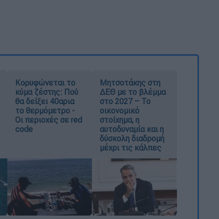
Κορυφώνεται το
Μητσοτάκης στη
κύμα ζέστης: Πού
ΔΕΘ με το βλέμμα
θα δείξει 40αρια
στο 2027 – Το
το θερμόμετρο -
οικονομικό
Οι περιοχές σε red
στοίχημα, η
code
αυτοδυναμία και η
δύσκολη διαδρομή
μέχρι τις κάλπες