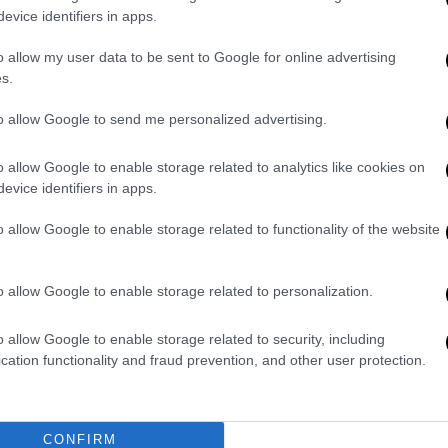
ν να ανοίξουμε το
φέρετρο
, τον
διέλυσε
.
evice identifiers in apps.
δεί, τον είδα τελευταία φορά πριν το
o allow my user data to be sent to Google for online advertising
ον δω, κανέναν μας δεν άφησαν να τον δει.
s.
 στο Mega ο γιος του θύματος.
to allow Google to send me personalized advertising.
οι αυτοί που προκαλούν τα συμβάντα, και
νται,
στη δικογραφία αρνείται ότι έχει πιεί
,
o allow Google to enable storage related to analytics like cookies on
evice identifiers in apps.
 υπάρχουν σε βίντεο όλα αυτά και υπάρχουν
 μετρήσεις, αν δεν τιμωρηθεί πλέον
o allow Google to enable storage related to functionality of the website
ημα. Δεν γίνεται να συνεχιστεί αυτό το
ν ο πατέρας μου, την προηγούμενη εβδομάδα
o allow Google to enable storage related to personalization.
αι ο πατέρας μου δεν ήταν μεγάλος, 69
 κάποια στιγμή πρέπει να σταματήσει αυτό
o allow Google to enable storage related to security, including
ημα,
μέθη
, κακούργημα,
υπερβολική ταχύτητα
cation functionality and fraud prevention, and other user protection.
κιά μας περίπτωση και στου παιδιού από τα
ατα. Πρέπει να εφαρμοστεί ο νόμος»,
CONFIRM