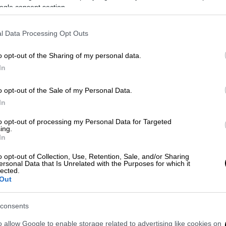
ogle consent section.
λάθη, οι παραλείψεις των αστυνομικών
στυνομικής διεύθυνσης
l Data Processing Opt Outs
o opt-out of the Sharing of my personal data.
In
με το φέρετρο - Τον διέλυσε»
o opt-out of the Sale of my Personal Data.
In
 παρέσυρε με το ΙΧ του τον
συνταξιούχο
κε
ανεξέλεγκτα
πάνω στο
πεζοδρόμιο
,
to opt-out of processing my Personal Data for Targeted
ing.
κούς
.
In
ε βγάλει το δίπλωμα μόλις δύο μήνες
o opt-out of Collection, Use, Retention, Sale, and/or Sharing
ersonal Data that Is Unrelated with the Purposes for which it
1,5 χρόνο, με τον
Βασίλη Οικονομίδη
να
lected.
του. «Εγώ δεν έχω την ψυχολογία να βλέπω
Out
 μέρες μετά το συμβάν, είχε φτιάξει το
στο
Ρέθυμνο
και ακόμα οδηγεί. Έχω τη
consents
τον πατέρα μου, τον αναζητά. Ήταν τόσο
o allow Google to enable storage related to advertising like cookies on