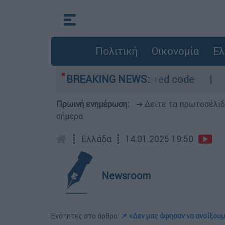
Πολιτική
Οικονομία
Ελ
τρο - Οι περιοχές σε red code
BREAKING NEWS:
Πέθανε σε
Πρωινή ενημέρωση:
➔ Δείτε τα πρωτοσέλι
σήμερα
┋
Ελλάδα
┋
14.01.2025 19:50
Newsroom
Ενότητες στο άρθρο:
📌 «Δεν μας άφησαν να ανοίξουμ