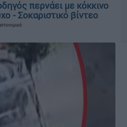
δηγός περνάει με κόκκινο
χο - Σοκαριστικό βίντεο
αστυνομικό