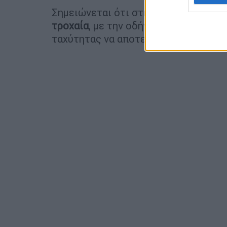
Σημειώνεται ότι στην
Κρήτη
το 2024
τροχαία
, με την οδήγηση υπό την επ
ταχύτητας να αποτελούν τις κύριες 