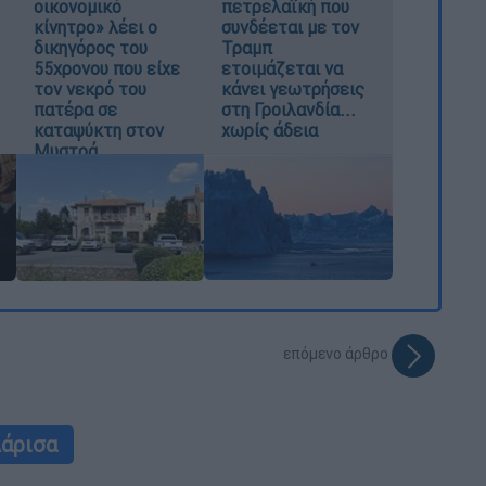
οικονομικό
πετρελαϊκή που
κίνητρο» λέει ο
συνδέεται με τον
δικηγόρος του
Τραμπ
55χρονου που είχε
ετοιμάζεται να
τον νεκρό του
κάνει γεωτρήσεις
πατέρα σε
στη Γροιλανδία...
καταψύκτη στον
χωρίς άδεια
Μυστρά
επόμενο άρθρο
άρισα