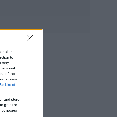
sonal or
ection to
ou may
 personal
out of the
 downstream
B’s List of
er and store
to grant or
ed purposes