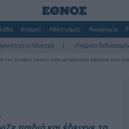
λάδα
Κόσμος
Αθλητισμός
Ψυχαγωγία
F
η στον Μυστρά
«Υπάρχει δεδικασμένο απαλλ
ν τον τέταρτο γνωστό τύπο μεταδοτικού καρκίνου στον κό
υ
ιζε παιδιά και έδειχνε τα