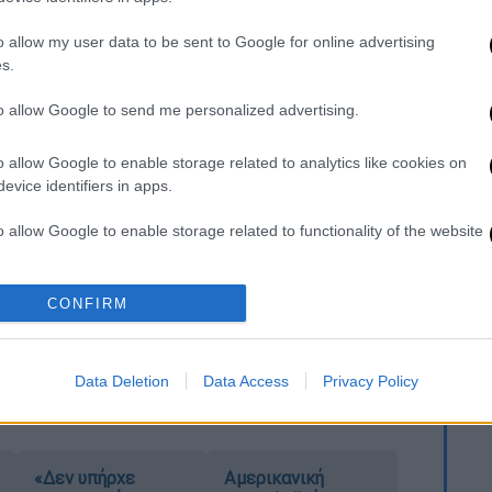
κίστηκε ο 79χρονος για το αιματηρό
η σύζυγός του
o allow my user data to be sent to Google for online advertising
s.
to allow Google to send me personalized advertising.
ου
o allow Google to enable storage related to analytics like cookies on
evice identifiers in apps.
αρχικά στη συνοικία Λιβαδάκι, ενώ μια ώρα
κε ,προσέγγισε και ανήλικα κορίτσια στη
o allow Google to enable storage related to functionality of the website
o allow Google to enable storage related to personalization.
τερη περιοχή προσπαθώντας να εντοπίσουν
CONFIRM
ρίες του
onlarissa.gr
προσέγγιζε τα παιδιά
o allow Google to enable storage related to security, including
πιδείκνυε τα γεννητικά του όργανα.
cation functionality and fraud prevention, and other user protection.
Data Deletion
Data Access
Privacy Policy
«Δεν υπήρχε
Αμερικανική