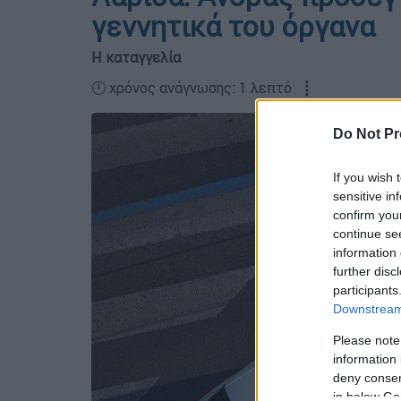
γεννητικά του όργανα
Η καταγγελία
🕛 χρόνος ανάγνωσης: 1 λεπτό ┋
Do Not Pr
If you wish 
sensitive in
confirm you
continue se
information 
further disc
participants
Downstream 
Please note
information 
deny consent
in below Go