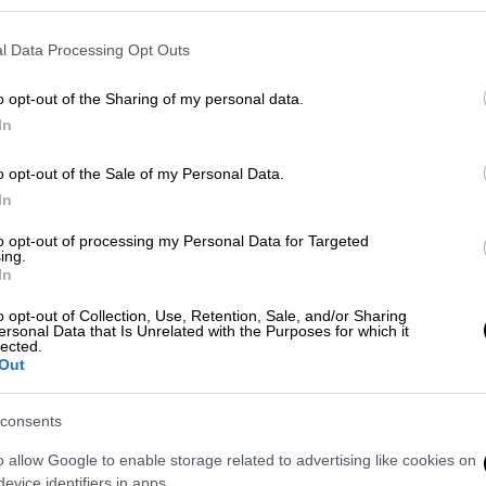
l Data Processing Opt Outs
o opt-out of the Sharing of my personal data.
In
o opt-out of the Sale of my Personal Data.
In
to opt-out of processing my Personal Data for Targeted
 το ΕΘΝΟΣ στη Google
ing.
In
 καταγγελία για έναν άνδρα, γεροδεμένο,
o opt-out of Collection, Use, Retention, Sale, and/or Sharing
ισε αρχικά μια γυναίκα και λίγο αργότερα
ersonal Data that Is Unrelated with the Purposes for which it
lected.
αίες χειρονομίες.
Out
consents
o allow Google to enable storage related to advertising like cookies on
evice identifiers in apps.