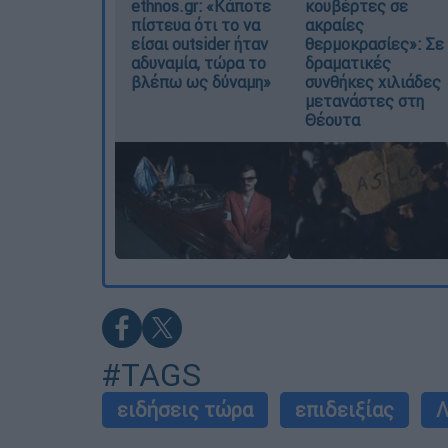
ethnos.gr: «Κάποτε
κουβέρτες σε
πίστευα ότι το να
ακραίες
είσαι outsider ήταν
θερμοκρασίες»: Σε
αδυναμία, τώρα το
δραματικές
βλέπω ως δύναμη»
συνθήκες χιλιάδες
μετανάστες στη
Θέουτα
#TAGS
ειδήσεις τώρα
επιδειξίας
Λ