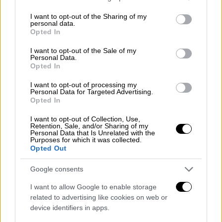
services and may gather and store information including but
not limited to your visit or usage behaviour. You may click to
I want to opt-out of the Sharing of my
personal data.
grant or deny consent to Google and its third-party tags to
Opted In
use your data for below specified purposes in below Google
consent section.
I want to opt-out of the Sale of my
Personal Data.
Opted In
I want to opt-out of processing my
Ελλάδα
|
23.01.2025 10:52
Personal Data for Targeted Advertising.
Opted In
Τρόμος με επιδειξία στη Λάρισα:
Προσέγγιζε παιδιά και έδειχνε τα
I want to opt-out of Collection, Use,
Retention, Sale, and/or Sharing of my
γεννητικά του όργανα
Personal Data that Is Unrelated with the
Purposes for which it was collected.
Η καταγγελία
Opted Out
Google consents
I want to allow Google to enable storage
related to advertising like cookies on web or
device identifiers in apps.