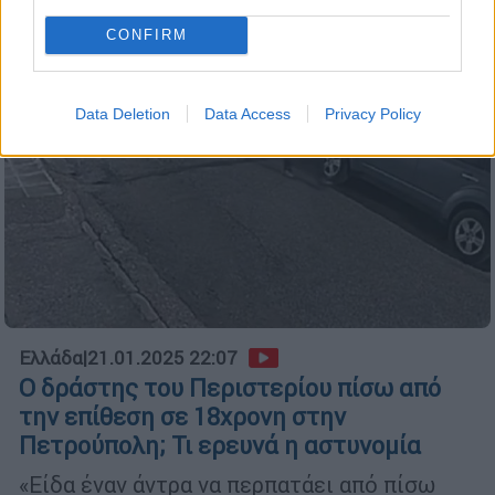
CONFIRM
Data Deletion
Data Access
Privacy Policy
Ελλάδα
|
21.01.2025 22:07
Ο δράστης του Περιστερίου πίσω από
την επίθεση σε 18χρονη στην
Πετρούπολη; Τι ερευνά η αστυνομία
«Είδα έναν άντρα να περπατάει από πίσω