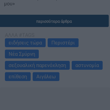
μου»
περισσότερα άρθρα
ΑΛΛΑ #TAGS
ειδήσεις τώρα
Περιστέρι
Νέα Σμύρνη
σεξουαλική παρενόχληση
αστυνομία
επίθεση
Αιγάλεω