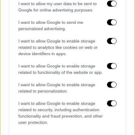
I want to allow my user data to be sent to
Google for online advertising purposes.
I want to allow Google to send me
personalized advertising.
I want to allow Google to enable storage
related to analytics like cookies on web or
device identifiers in apps.
Ελλάδα
|
22.01.2025 17:01
I want to allow Google to enable storage
Πετρούπολη: Κοπέλα πήγε έντρομη στο
related to functionality of the website or app.
Τμήμα μετά από επίθεση επιδειξία - Η
I want to allow Google to enable storage
απάντηση της ΕΛΑΣ για τις καταγγελίες
related to personalization.
της
I want to allow Google to enable storage
«Αυνανιζόταν ενώ με ακολουθούσε - Μου
related to security, including authentication
είπαν να πάρω το 100», ανέφερε σε εκπομπή
functionality and fraud prevention, and other
η 18χρονη
user protection.