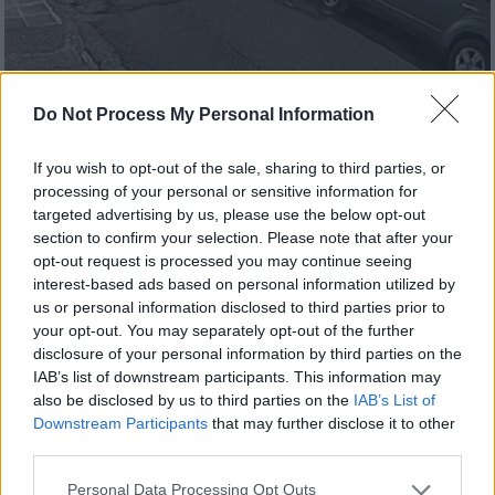
Do Not Process My Personal Information
If you wish to opt-out of the sale, sharing to third parties, or
Ελλάδα
|
27.01.2025 10:07
processing of your personal or sensitive information for
Συνελήφθη ο επιδειξίας του
targeted advertising by us, please use the below opt-out
section to confirm your selection. Please note that after your
Περιστερίου - Πώς εντοπίστηκε
opt-out request is processed you may continue seeing
Παρενοχλούσε σεξουαλικά νεαρά κορίτσια
interest-based ads based on personal information utilized by
us or personal information disclosed to third parties prior to
your opt-out. You may separately opt-out of the further
disclosure of your personal information by third parties on the
IAB’s list of downstream participants. This information may
also be disclosed by us to third parties on the
IAB’s List of
Downstream Participants
that may further disclose it to other
third parties.
Please note that this website/app uses one or more Google
Personal Data Processing Opt Outs