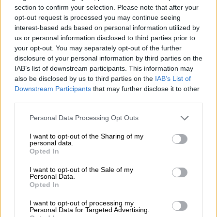
section to confirm your selection. Please note that after your
Κόσμος
|
22.01.2025 23:15
opt-out request is processed you may continue seeing
Κορονοϊός: Πέντε χρόνια μετά την
interest-based ads based on personal information utilized by
us or personal information disclosed to third parties prior to
πανδημία, η κινεζική Ουχάν έχει γυρίσει
your opt-out. You may separately opt-out of the further
σελίδα
disclosure of your personal information by third parties on the
IAB’s list of downstream participants. This information may
Η εικόνα του σήμερα
also be disclosed by us to third parties on the
IAB’s List of
Downstream Participants
that may further disclose it to other
third parties.
Please note that this website/app uses one or more Google
Personal Data Processing Opt Outs
services and may gather and store information including but
not limited to your visit or usage behaviour. You may click to
I want to opt-out of the Sharing of my
personal data.
grant or deny consent to Google and its third-party tags to
Opted In
use your data for below specified purposes in below Google
consent section.
I want to opt-out of the Sale of my
Personal Data.
Opted In
I want to opt-out of processing my
Personal Data for Targeted Advertising.