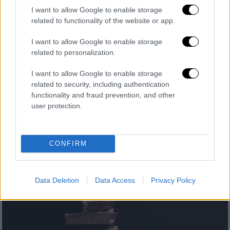
I want to allow Google to enable storage
related to functionality of the website or app.
I want to allow Google to enable storage
related to personalization.
I want to allow Google to enable storage
Τηλεόραση
|
22.01.2025 23:00
related to security, including authentication
Η Ούμα Θέρμαν θα πρωταγωνιστήσει
functionality and fraud prevention, and other
στο sequel του «Dexter»
user protection.
Η πρεμιέρα της σειράς αναμένεται το
καλοκαίρι
CONFIRM
Data Deletion
Data Access
Privacy Policy