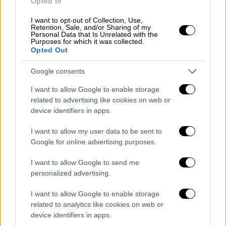
Opted In
I want to opt-out of Collection, Use,
Retention, Sale, and/or Sharing of my
Αθλητισμός
|
22.01.2025 23:12
Personal Data that Is Unrelated with the
Purposes for which it was collected.
Μίμης Δομάζος: Η μεγαλύτερη
Opted Out
αναμέτρηση ζωής του «Στρατηγού» -
Google consents
Παραμένει σε κρίσιμη κατάσταση
I want to allow Google to enable storage
Ώρες μεγάλης αγωνίας για τον παλαίμαχο
related to advertising like cookies on web or
ποδοσφαιριστή - Πώς σώθηκε, σύμφωνα με
device identifiers in apps.
τον διευθυντή ιατρικής υπηρεσίας
I want to allow my user data to be sent to
Google for online advertising purposes.
I want to allow Google to send me
personalized advertising.
I want to allow Google to enable storage
related to analytics like cookies on web or
device identifiers in apps.