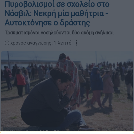
Πυροβολισμοί σε σχολείο στο
Νάσβιλ: Νεκρή μία μαθήτρια -
Αυτοκτόνησε ο δράστης
Τραυματισμένοι νοσηλεύονται δύο ακόμη ανήλικοι
🕛 χρόνος ανάγνωσης: 1 λεπτό ┋
(AP Photo/George Walker IV)