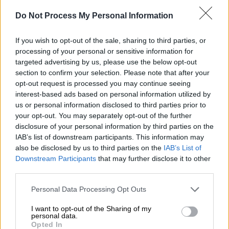
Do Not Process My Personal Information
Προσθέστε το ΕΘΝΟΣ στη Google
If you wish to opt-out of the sale, sharing to third parties, or
processing of your personal or sensitive information for
Πυροβολισμούς
σε
σχολείο
του
Νάσβιλ
targeted advertising by us, please use the below opt-out
είχαμε την Τετάρτη (22/1), με δράστη έναν
section to confirm your selection. Please note that after your
opt-out request is processed you may continue seeing
17χρονο, ο οποίος σκότωσε
μαθήτρια
πριν
interest-based ads based on personal information utilized by
αυτοκτονήσει.
us or personal information disclosed to third parties prior to
your opt-out. You may separately opt-out of the further
Από την επίθεση έχασε τη ζωή του ένα
disclosure of your personal information by third parties on the
ανήλικο
κορίτσι
, ενώ εικάζεται ότι ο
IAB’s list of downstream participants. This information may
μακελάρης
πυροβόλησε ακόμη δύο μαθητές
,
also be disclosed by us to third parties on the
IAB’s List of
προτού στρέψει το όπλο στον εαυτό του.
Downstream Participants
that may further disclose it to other
third parties.
Please note that this website/app uses one or more Google
ΔΙΑΒΑΣΤΕ ΕΠΙΣΗΣ
Personal Data Processing Opt Outs
services and may gather and store information including but
not limited to your visit or usage behaviour. You may click to
I want to opt-out of the Sharing of my
Κόσμος
|
22.01.2025 23:15
personal data.
grant or deny consent to Google and its third-party tags to
Κορονοϊός: Πέντε χρόνια μετά την
Opted In