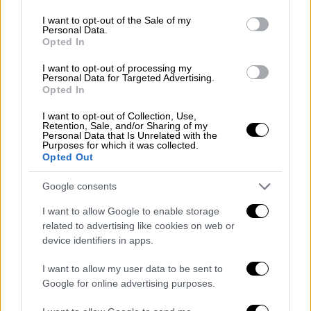
use your data for below specified purposes in below Google
πανδημία, η κινεζική Ουχάν έχει
consent section.
I want to opt-out of the Sale of my
γυρίσει σελίδα
Personal Data.
Opted In
I want to opt-out of processing my
Κόσμος
|
22.01.2025 22:36
Personal Data for Targeted Advertising.
Αμερικανοτουρκικές σχέσεις: Πρώτη
Opted In
τηλεφωνική επικοινωνία Φιντάν-
I want to opt-out of Collection, Use,
Ρούμπιο
Retention, Sale, and/or Sharing of my
Personal Data that Is Unrelated with the
Purposes for which it was collected.
Opted Out
Google consents
Θρήνος στην πόλη για το νέο
I want to allow Google to enable storage
μακελειό
related to advertising like cookies on web or
device identifiers in apps.
Η εκπρόσωπος της αστυνομίας,
Εϊπριλ
Γουέδερλι
, επιβεβαίωσε την παραπάνω
I want to allow my user data to be sent to
είδηση, όμως δεν διευκρίνισε αν ο δράστης
Google for online advertising purposes.
ήταν μαθητής. Τα δύο τραυματισμένα παιδιά