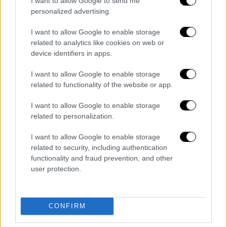
I want to allow Google to send me
νοσηλεύονται προς το παρόν.
personalized advertising.
https://twitter.com/ArtCandee/status/188213
I want to allow Google to enable storage
8817572028697
related to analytics like cookies on web or
device identifiers in apps.
Το συγκεκριμένο σχολείο έχει περίπου 2.000
μαθητές και βρίσκεται σε 16 χιλιόμετρα
I want to allow Google to enable storage
related to functionality of the website or app.
νοτιοανατολικά του κέντρου του Νάσβιλ.
I want to allow Google to enable storage
Οι υπεύθυνοι του σχολείου ζήτησαν από
related to personalization.
τους γονείς να μην πάνε στο λύκειο για να
παραλάβουν τα παιδιά τους, αλλά σε κοντινό
I want to allow Google to enable storage
νοσοκομείο. Οι μαθητές πρόκειται να
related to security, including authentication
functionality and fraud prevention, and other
μεταφερθούν εκεί με λεωφορείο.
user protection.
Διαβάστε ακόμη
Kadebostany στο ethnos.gr: «Κάποτε
CONFIRM
πίστευα ότι το να είσαι outsider ήταν
αδυναμία, τώρα το βλέπω ως δύναμη»