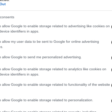
Out
σε παλαιότερους νόμους, σε τροπολογίες
που μπορεί να αποσαφηνιστεί και να
consents
άζονται δεκάδες εργατοώρες πολλών
o allow Google to enable storage related to advertising like cookies on
 νομικές παρεμβάσεις για να δοθεί
evice identifiers in apps.
ρερμηνείες που οδηγούν σε λάθη και
ο κύκλο της γραφειοκρατίας. Ο νέος
o allow my user data to be sent to Google for online advertising
s.
ε όλα αυτά που εμποδίζουν την απρόσκοπτη
λλων με τη βοήθεια της τεχνολογίας θα
to allow Google to send me personalized advertising.
και θα ρυθμίζει όλες τις πτυχές της
σης.
o allow Google to enable storage related to analytics like cookies on
evice identifiers in apps.
ακή
o allow Google to enable storage related to functionality of the website
οποριακές αλλαγές στην εκλογή των
 γίνονται οι εκλογές
χωρίς να υπάρχει
o allow Google to enable storage related to personalization.
αίνει ο νέος δήμαρχος από την πρώτη
ηπτικές εκλογές.
o allow Google to enable storage related to security, including