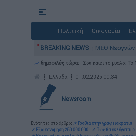
Πολιτική
Οικονομία
Ελ
ν - Νοσηλευόταν στη ΜΕΘ Νεογνών
BREAKING NEWS:
Marfin
δημοφιλές τώρα:
Σου καίει το μυαλό: Το 
┋
Ελλάδα
┋
01.02.2025 09:34
Newsroom
Ενότητες στο άρθρο:
📌 Γροθιά στην γραφειοκρατία
📌 Εξοικονόμηση 250.000.000
📌 Πως θα εκλέγεται ο