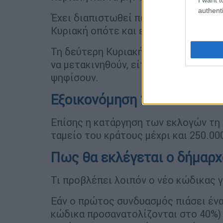
authenti
Έχει διαπιστωθεί πως οι πολίτες έχ
Κυριακή οπότε και εκλέγονται οι δη
Τη δεύτερη Κυριακή είτε γιατί ατονε
να μετακινηθούν, είτε γιατί απογοητε
ψηφίσουν.
Εξοικονόμηση 250.000.000
Επίσης η κατάργηση των εκλογών τη 
ταμείο του κράτους μέχρι και 250.00
Πως θα εκλέγεται ο δήμαρχ
Τι προβλέπει λοιπόν ο νέο κώδικας γ
Εάν ο πρώτος συνδυασμός πιάσει ένα
κώδικα προσανατολίζονται στο 40%) 