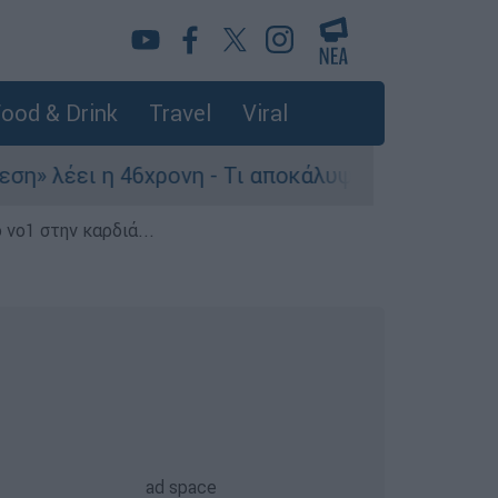
ood & Drink
Travel
Viral
46χρονη - Τι αποκάλυψε στους αστυνομικούς
 νο1 στην καρδιά...