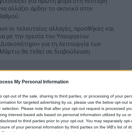
φιλοδοξεί για πρώτη φορά στη νεότερη
 να αλλάξει άρδην το σκηνικό στην
βαθμού.
ουν οι τελευταίες αλλαγές, προσθήκες και
α με την ηγεσία του Υπουργείου
Δισκοπότηρο» για τη λειτουργία των
Μάρτιο θα τεθεί σε διαβούλευση.
ocess My Personal Information
έργεια»: Τι υποστηρίζει Γερμανός
μικρού Παναγιωτάκη στη Αμαλιάδα
to opt-out of the sale, sharing to third parties, or processing of your per
formation for targeted advertising by us, please use the below opt-out s
r selection. Please note that after your opt-out request is processed y
eing interest-based ads based on personal information utilized by us or
disclosed to third parties prior to your opt-out. You may separately opt-
ρικών Θοδωρής Λιβάνιος
παρουσία όλης
losure of your personal information by third parties on the IAB’s list of