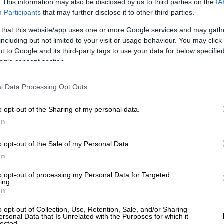
τη ενημέρωση σε δημάρχους οι οποίοι
. This information may also be disclosed by us to third parties on the
IA
Participants
that may further disclose it to other third parties.
α τους αποκαλύφθηκαν
για το περιεχόμενο
ι πολλές
προτάσεις της ΚΕΔΕ
που
 that this website/app uses one or more Google services and may gath
ε το Νοέμβριο του 2024 στη Ρόδο.
including but not limited to your visit or usage behaviour. You may click 
 to Google and its third-party tags to use your data for below specifi
ogle consent section.
ειτουργία των Δήμων
είναι οι δαιδαλώδεις
l Data Processing Opt Outs
τία και σε ορισμένες περιπτώσεις χαώδεις
o opt-out of the Sharing of my personal data.
ς που προκαλούν σύγχυση όχι μόνο στους
In
του κράτους.
o opt-out of the Sale of my Personal Data.
In
υμπεριλάβει όλους τους νόμους που
to opt-out of processing my Personal Data for Targeted
κής Αυτοδιοίκησης, από το
Βασιλικό
ing.
In
λή το 1974 αλλά και το νόμο 3274 και 3463
 γνωστός ως
«Καλλικράτης
» αλλά και το
o opt-out of Collection, Use, Retention, Sale, and/or Sharing
ersonal Data that Is Unrelated with the Purposes for which it
γνωστός ως
«Κλεισθένης»
.
lected.