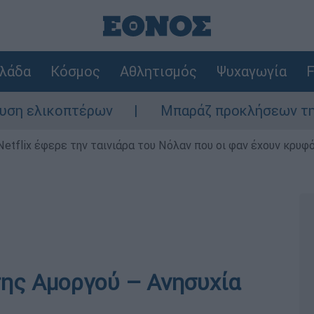
λάδα
Κόσμος
Αθλητισμός
Ψυχαγωγία
F
ελικοπτέρων
Μπαράζ προκλήσεων της Άγκυρ
Netflix έφερε την ταινιάρα του Νόλαν που οι φαν έχουν κρυφό
της Αμοργού – Ανησυχία