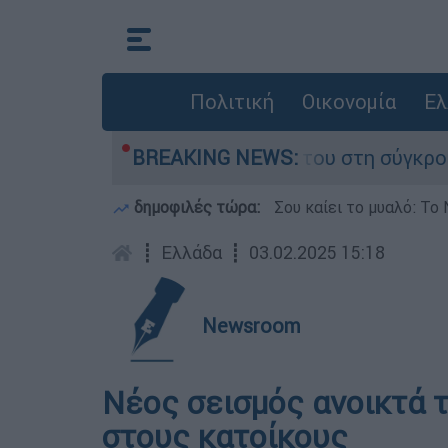
Πολιτική
Οικονομία
Ελ
η Δαμίγο που έχασε τη ζωή του στη σύγκρουση 
BREAKING NEWS:
δημοφιλές τώρα:
Σου καίει το μυαλό: Το 
┋
Ελλάδα
┋
03.02.2025 15:18
Newsroom
Νέος σεισμός ανοικτά 
στους κατοίκους