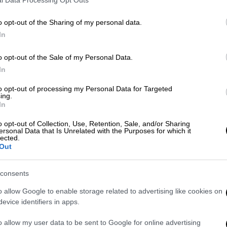
o opt-out of the Sharing of my personal data.
In
o opt-out of the Sale of my Personal Data.
In
 το ΕΘΝΟΣ στη Google
to opt-out of processing my Personal Data for Targeted
ing.
ετά
το νέο
δυνατό
σεισμό
τ
ο μεσημέρι της
In
o opt-out of Collection, Use, Retention, Sale, and/or Sharing
ersonal Data that Is Unrelated with the Purposes for which it
lected.
Out
consents
το Αυτόφωρο ο Χρήστος Μάστορας -
o allow Google to enable storage related to advertising like cookies on
evice identifiers in apps.
o allow my user data to be sent to Google for online advertising