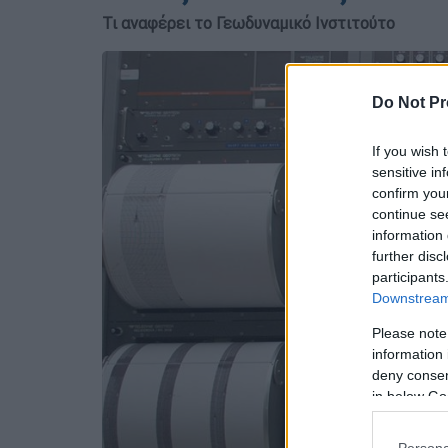
Τι αναφέρει το Γεωδυναμικό Ινστιτούτο
Do Not Pr
If you wish 
sensitive in
confirm you
continue se
information 
further disc
participants
Downstream 
Please note
information 
deny consent
in below Go
Persona