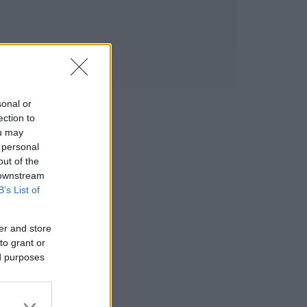
sonal or
ection to
ou may
 personal
out of the
 downstream
B’s List of
er and store
to grant or
ed purposes