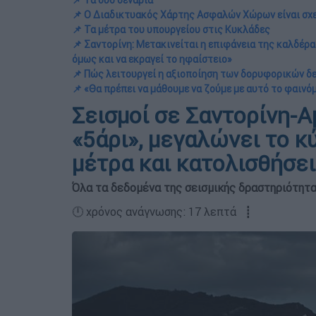
📌 Τα δύο σενάρια
📌 Ο Διαδικτυακός Χάρτης Ασφαλών Χώρων είναι σχε
📌 Τα μέτρα του υπουργείου στις Κυκλάδες
📌 Σαντορίνη: Μετακινείται η επιφάνεια της καλδέρα
όμως και να εκραγεί το ηφαίστειο»
📌 Πώς λειτουργεί η αξιοποίηση των δορυφορικών δ
📌 «Θα πρέπει να μάθουμε να ζούμε με αυτό το φαινό
Σεισμοί σε Σαντορίνη-Α
«5άρι», μεγαλώνει το κ
μέτρα και κατολισθήσε
Όλα τα δεδομένα της σεισμικής δραστηριότητα
🕛 χρόνος ανάγνωσης: 17 λεπτά ┋