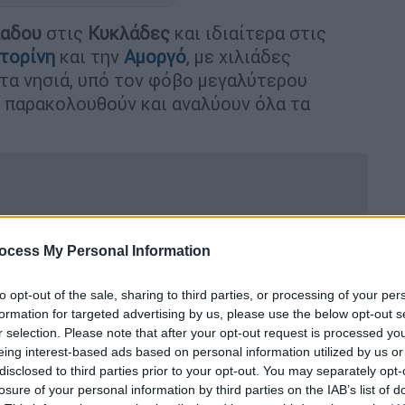
λαδου
στις
Κυκλάδες
και ιδιαίτερα στις
τορίνη
και την
Αμοργό
, με χιλιάδες
τα νησιά, υπό τον φόβο μεγαλύτερου
ι παρακολουθούν και αναλύουν όλα τα
μεταξύ Σαντορίνης και Αμοργού την
ocess My Personal Information
νάρια
to opt-out of the sale, sharing to third parties, or processing of your per
formation for targeted advertising by us, please use the below opt-out s
r selection. Please note that after your opt-out request is processed y
eing interest-based ads based on personal information utilized by us or
έντονη στην περιοχή των
Κυκλάδων
, με τους
disclosed to third parties prior to your opt-out. You may separately opt-
ρπίσει τον τρόμο μεταξύ των κατοίκων.
losure of your personal information by third parties on the IAB’s list of
την τελευταία εβδομάδα έχουν γίνει πάνω