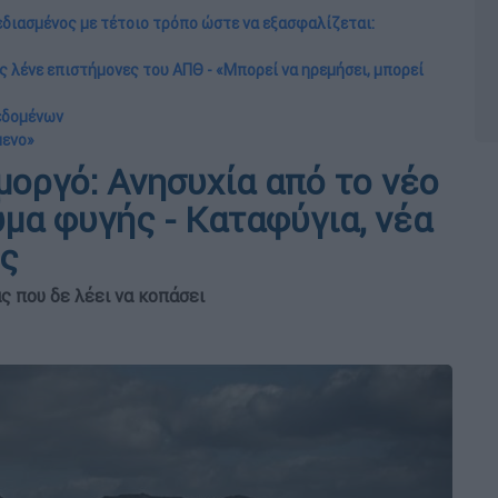
διασμένος με τέτοιο τρόπο ώστε να εξασφαλίζεται:
ς λένε επιστήμονες του ΑΠΘ - «Μπορεί να ηρεμήσει, μπορεί
εδομένων
μενο»
μοργό: Ανησυχία από το νέο
ύμα φυγής - Καταφύγια, νέα
ις
ς που δε λέει να κοπάσει