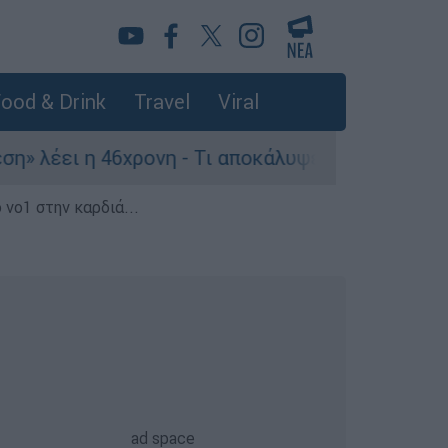
ood & Drink
Travel
Viral
46χρονη - Τι αποκάλυψε στους αστυνομικούς
 νο1 στην καρδιά...