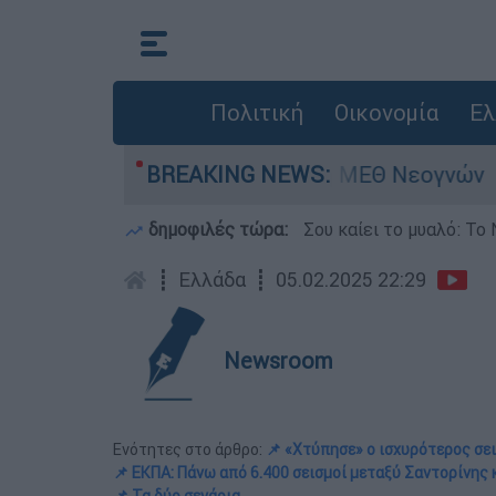
Πολιτική
Οικονομία
Ελ
ν - Νοσηλευόταν στη ΜΕΘ Νεογνών
BREAKING NEWS:
Marfin
δημοφιλές τώρα:
Σου καίει το μυαλό: Το 
┋
Ελλάδα
┋
05.02.2025 22:29
Newsroom
Ενότητες στο άρθρο:
📌 «Χτύπησε» ο ισχυρότερος σει
📌 ΕΚΠΑ: Πάνω από 6.400 σεισμοί μεταξύ Σαντορίνης 