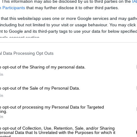
. This information may also be disclosed by us to third parties on the
IA
 ισχυρότερη σεισμική δόνηση να
Participants
that may further disclose it to other third parties.
ην
Αμοργό
(5,1 Ρίχτερ).
 that this website/app uses one or more Google services and may gath
including but not limited to your visit or usage behaviour. You may click 
ισμός μέχρι στιγμής - 5,1 Ρίχτερ
 to Google and its third-party tags to use your data for below specifi
ogle consent section.
ημειώθηκε το απόγευμα της Τετάρτης (5/2)
l Data Processing Opt Outs
ή που τις τελευταίες ημέρες ο
Εγκέλαδος
o opt-out of the Sharing of my personal data.
In
μικού Ινστιτούτου
, ο σεισμός ήταν
5,1
ης Αμοργού, ενώ το εστιακό του βάθος
o opt-out of the Sale of my Personal Data.
In
to opt-out of processing my Personal Data for Targeted
μοί μεταξύ Σαντορίνης και
ing.
In
ομάδα - Τα δύο σενάρια
o opt-out of Collection, Use, Retention, Sale, and/or Sharing
ersonal Data that Is Unrelated with the Purposes for which it
ιστήμιο Αθηνών
έδωσε στη δημοσιότητα τα
lected.