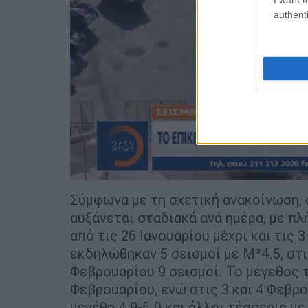
authenti
Σύμφωνα με τη σχετική ανακοίνωση, 
αυξάνεται σταδιακά ανά ημέρα, με πλήθο
από τις 26 Ιανουαρίου μέχρι και τις
εκδηλώθηκαν 5 σεισμοί με Μ³4.5, στι
Φεβρουαρίου 9 σεισμοί. Το μέγεθος 
Φεβρουαρίου, ενώ στις 3 και 4 Φεβρ
μεγέθη 4.9-5.0 και άλλοι τέσσερις μ