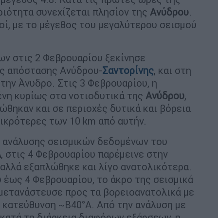
ριότητα συνεχίζεται πλησίον της
Ανύδρου
.
οί, με το μέγεθος του μεγαλύτερου σεισμού
ων στις 2 Φεβρουαρίου ξεκίνησε
ης απόστασης Ανύδρου-
Σαντορίνης
, και στη
την Άνυδρο. Στις 3 Φεβρουαρίου, η
νη κυρίως στα νοτιοδυτικά της
Ανύδρου
,
θηκαν και σε περιοχές δυτικά και βόρεια
μικρότερες των 10 km από αυτήν.
ς ανάλυσης σεισμικών δεδομένων του
Α
, στις 4 Φεβρουαρίου παρέμεινε στην
 αλλά εξαπλώθηκε και λίγο ανατολικότερα.
 έως 4 Φεβρουαρίου, το άκρο της σεισμικά
 μετανάστευσε προς τα βορειοανατολικά με
ε κατεύθυνση ~Β40°Α. Από την ανάλυση με
 κατά τη διάρκεια διαφόρων εξάρσεων, η