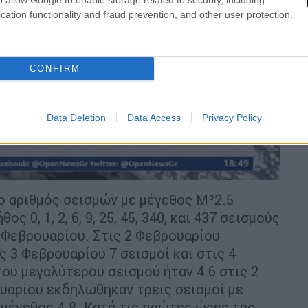
cation functionality and fraud prevention, and other user protection.
video
CONFIRM
Data Deletion
Data Access
Privacy Policy
ο αριθμός σεισμών με μέγεθος Μ³2.5
ς 0, 1, 2, 6, 9, 25, 45, 340, και 437 σεισμούς
 3 Φεβρουαρίου. Στις 2 Φεβρουαρίου
ς 3 Φεβρουαρίου 7 σεισμοί και στις 4
του μεγαλύτερου σεισμού ήταν 4.6 στις 2
ουαρίου εκδηλώθηκαν τρεις σεισμοί με
ε μέγεθος 4.8. Κατά τις πρώτες ώρες της