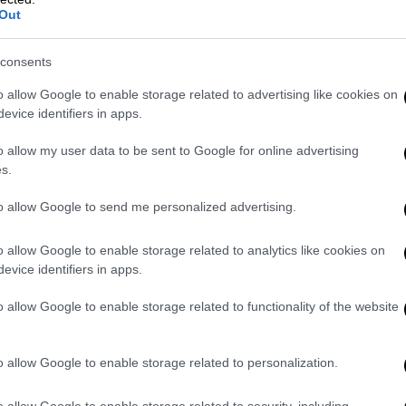
που έγιναν στη ζώνη Σαντορίνης – Αμοργού
Out
ται ότι από τις 26 Ιανουαρίου μέχρι τις 3
ό
6.400 σεισμικές δονήσεις
.
consents
o allow Google to enable storage related to advertising like cookies on
ς δονήσεις στις Κυκλάδες
evice identifiers in apps.
 δεδομένων έως και την
3η Φεβρουαρίου
, η
o allow my user data to be sent to Google for online advertising
 μηχανικής μάθησης, απέδωσε ένα πλήθος
s.
υαρίου
και άνω των 1.400 σεισμών την 3η
τους 6.400 σεισμούς από τις 26 Ιανουαρίου
to allow Google to send me personalized advertising.
o allow Google to enable storage related to analytics like cookies on
evice identifiers in apps.
o allow Google to enable storage related to functionality of the website
o allow Google to enable storage related to personalization.
o allow Google to enable storage related to security, including