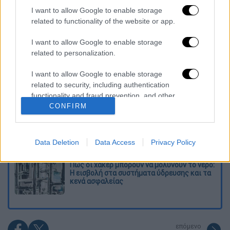
I want to allow Google to enable storage
Διαβάστε ακόμη
related to functionality of the website or app.
Κυνήγι χρόνου στα λεωφορεία: Οι οδηγοί
I want to allow Google to enable storage
της ΟΣΥ καταγγέλλουν δρομολόγια που
related to personalization.
«δεν βγαίνουν» και προειδοποιούν για
κινδύνους
I want to allow Google to enable storage
Πώς έγινε η τραγωδία στα Μάλια: Η 40χρονη
related to security, including authentication
πνίγηκε για να σώσει τη φίλη της
functionality and fraud prevention, and other
CONFIRM
user protection.
Marfin: Στην Αθήνα σήμερα η 46χρονη
κατηγορούμενη που αρνείται κάθε εμπλοκή
Data Deletion
Data Access
Privacy Policy
Πώς οι χάκερ μπορούν να μολύνουν το νερό:
Η εισβολή στα συστήματα ύδρευσης και τα
κενά ασφαλείας
επόμενο