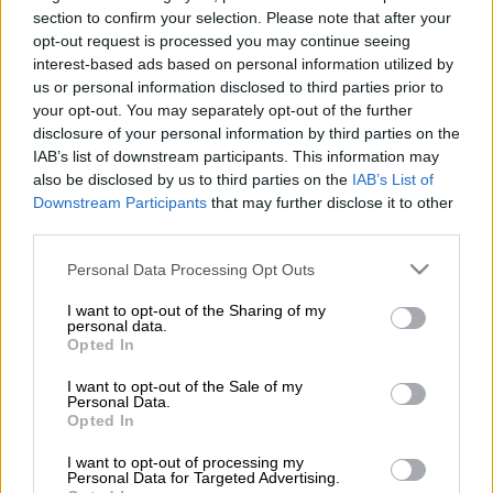
Ειρήνη Μουρτζούκου
section to confirm your selection. Please note that after your
opt-out request is processed you may continue seeing
interest-based ads based on personal information utilized by
Προσθέστε το ΕΘΝΟΣ στη Google
us or personal information disclosed to third parties prior to
your opt-out. You may separately opt-out of the further
disclosure of your personal information by third parties on the
Ανατροπή στα λεγόμενα της
έκανε η
Ειρήνη
IAB’s list of downstream participants. This information may
Μουρτζούκου
, καθώς αποκάλυψε ότι
also be disclosed by us to third parties on the
IAB’s List of
γνώριζε τη
Ρούλα Πισπιρίγκου
αλλά και πως
Downstream Participants
that may further disclose it to other
third parties.
έχει πάει στο σπίτι της στο παρελθόν.
Please note that this website/app uses one or more Google
Personal Data Processing Opt Outs
services and may gather and store information including but
ΔΙΑΒΑΣΤΕ ΕΠΙΣΗΣ
not limited to your visit or usage behaviour. You may click to
I want to opt-out of the Sharing of my
personal data.
grant or deny consent to Google and its third-party tags to
Ελλάδα
|
11.02.2025 15:55
Opted In
use your data for below specified purposes in below Google
Στο νοσοκομείο η 34χρονη που
consent section.
I want to opt-out of the Sale of my
κατηγορείται για τη δολοφονία του
Personal Data.
Opted In
συντρόφου της - Έλαβε νέα
προθεσμία για να απολογηθεί
I want to opt-out of processing my
Personal Data for Targeted Advertising.