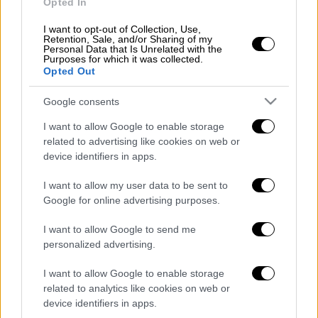
Opted In
I want to opt-out of Collection, Use,
Retention, Sale, and/or Sharing of my
Η ανατροπή στη μεταξύ τους σχέση
Personal Data that Is Unrelated with the
Purposes for which it was collected.
Opted Out
Η 24χρονη, η οποία φαίνεται να εμπλέκεται
με τη δολοφονία 5 παιδιών, σε live βίντεο
Google consents
στο TikTok, παραδέχτηκε ότι
γνώριζε τις
I want to allow Google to enable storage
αδελφές Πισπιρίγκου
. Μάλιστα, όπως
related to advertising like cookies on web or
ανέφερε χαρακτηριστικά: «
Δούλευα στο
device identifiers in apps.
σπίτι της Πισπιρίγκου. Κοπάναγαν τα παιδιά
I want to allow my user data to be sent to
και σηκώθηκα και έφυγα
».
Google for online advertising purposes.
Σε προηγούμενες δηλώσεις της, η Ειρήνη
I want to allow Google to send me
Μουρτζούκου
είχε διαψεύσει ότι είχε
personalized advertising.
οποιαδήποτε γνωριμία
με την οικογένεια
Πισπιρίγκου, παρά τις μαρτυρίες που ήθελαν
I want to allow Google to enable storage
related to analytics like cookies on web or
να είναι γνωστή της αδερφής της Ρούλας
device identifiers in apps.
Πισπιρίγκου.