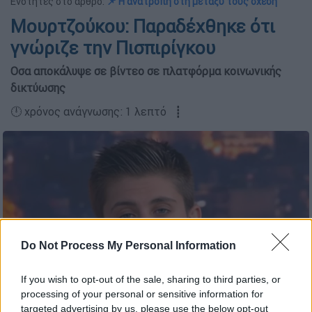
Ενότητες στο άρθρο:
📌 Η ανατροπή στη μεταξύ τους σχέση
Μουρτζούκου: Παραδέχθηκε ότι
γνώριζε την Πισπιρίγκου
Οσα αποκάλυψε σε βίντεο σε πλατφόρμα κοινωνικής
δικτύωσης
🕛 χρόνος ανάγνωσης: 1 λεπτό ┋
Do Not Process My Personal Information
If you wish to opt-out of the sale, sharing to third parties, or
processing of your personal or sensitive information for
targeted advertising by us, please use the below opt-out