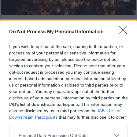
Προσθέστε το ΕΘΝΟΣ στη Google
Do Not Process My Personal Information
Με σκοπό η
Σαντορίνη
να είναι
If you wish to opt-out of the sale, sharing to third parties, or
προετοιμασμένη σε περίπτωση
blackout
, οι
processing of your personal or sensitive information for
targeted advertising by us, please use the below opt-out
κάτοικοι της έχουν τοποθετήσει
20.000
section to confirm your selection. Please note that after your
φαναράκια έτοιμα να
φωταγωγήσουν
το
opt-out request is processed you may continue seeing
νησί.
interest-based ads based on personal information utilized by
us or personal information disclosed to third parties prior to
your opt-out. You may separately opt-out of the further
ΔΙΑΒΑΣΤΕ ΕΠΙΣΗΣ
disclosure of your personal information by third parties on the
IAB’s list of downstream participants. This information may
Πολιτική
|
12.02.2025 18:07
also be disclosed by us to third parties on the
IAB’s List of
Τηλεφωνική επικοινωνία
Downstream Participants
that may further disclose it to other
Ανδρουλάκη με Τασούλα για την
third parties.
εκλογή του
Please note that this website/app uses one or more Google
Personal Data Processing Opt Outs