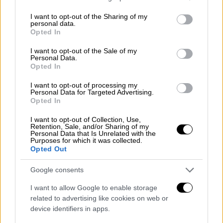
services and may gather and store information including but
not limited to your visit or usage behaviour. You may click to
I want to opt-out of the Sharing of my
Ελλάδα
|
12.02.2025 18:18
personal data.
grant or deny consent to Google and its third-party tags to
Opted In
SOS για τα αδέσποτα στον Δήμο
use your data for below specified purposes in below Google
Τροιζηνίας-Μεθάνων: Εθελοντές της
consent section.
I want to opt-out of the Sale of my
Personal Data.
Adopt a Paw Today ζητούν από τους
Opted In
αρμόδιους να δράσουν
I want to opt-out of processing my
Personal Data for Targeted Advertising.
Opted In
«Μπορεί να κρατήσει και έξι ώρες»
I want to opt-out of Collection, Use,
Retention, Sale, and/or Sharing of my
Personal Data that Is Unrelated with the
Purposes for which it was collected.
Το φαναράκια αποτελούν ένα τοπικό έθιμα
Opted Out
της
Μεγάλης Παρασκευής
και σύμφωνα με
το MEGA, κάθε χρόνο εκείνη την εποχή
Google consents
χιλιάδες τενεκεδάκια ανάβουν
φωτιά
ώστε
I want to allow Google to enable storage
να τιμηθεί η συγκεκριμένη ημέρα.
related to advertising like cookies on web or
device identifiers in apps.