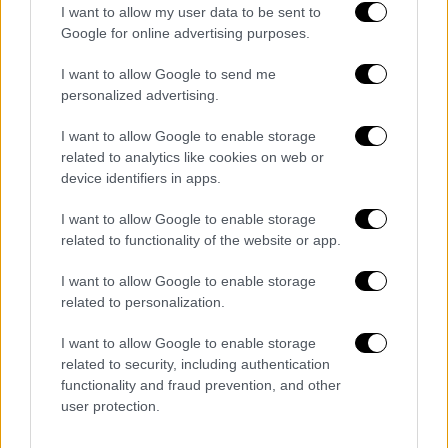
I want to allow my user data to be sent to
Google for online advertising purposes.
I want to allow Google to send me
personalized advertising.
I want to allow Google to enable storage
related to analytics like cookies on web or
device identifiers in apps.
I want to allow Google to enable storage
Το έθιμο έχει ως επίκεντρο το χωριό του
related to functionality of the website or app.
Πύργου
όπου ανάβουν περίπου
20.000
I want to allow Google to enable storage
φαναράκια
και φωταγωγούν το νησί.
related to personalization.
Όπως αναφέρει ο
Ηλίας Καραμολέγκος,
I want to allow Google to enable storage
κάτοικος του νησιού που κατασκευάζει αυτά
related to security, including authentication
τα
φαναράκια
, «δεν σβήνουν ούτε με δυνατό
functionality and fraud prevention, and other
άνεμο
10-11 μποφόρ.
Μπορεί να κρατήσει
user protection.
και έξι ώρες».