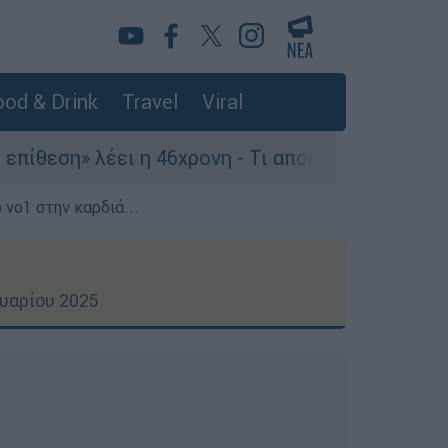
od & Drink
Travel
Viral
 η 46χρονη - Τι αποκάλυψε στους αστυνομικούς
 νο1 στην καρδιά...
υαρίου 2025