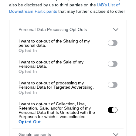
also be disclosed by us to third parties on the
IAB’s List of
Ελλάδα
|
13.02.2025 11:53
Downstream Participants
that may further disclose it to other
third parties.
Γυναικοκτονία στις Σέρρες:
Αυτοκτόνησε ο 59χρονος που
Please note that this website/app uses one or more Google
Personal Data Processing Opt Outs
σκότωσε τη γυναίκα του - Έβαλε
services and may gather and store information including but
not limited to your visit or usage behaviour. You may click to
I want to opt-out of the Sharing of my
φωτιά σε μαντρί και κάηκε ζωντανός
personal data.
grant or deny consent to Google and its third-party tags to
Opted In
use your data for below specified purposes in below Google
consent section.
I want to opt-out of the Sale of my
Personal Data.
Opted In
Αναλυτικά, η ανακοίνωση του κ.
Φέλιου
έχει
ως εξής:
I want to opt-out of processing my
Personal Data for Targeted Advertising.
«Ως πρόεδρος των Πειθαρχικών Τμημάτων
Opted In
του
Δ.Σ.Α.
έχω ασκήσει ήδη αυτεπαγγέλτως
I want to opt-out of Collection, Use,
δύο πειθαρχικές διώξεις κατά της
Retention, Sale, and/or Sharing of my
Personal Data that Is Unrelated with the
Δικηγόρου, η οποία από το μέσο κοινωνικής
Purposes for which it was collected.
Opted Out
δικτύωσης Facebook εκφράζεται κατά
τρόπο που θίγει το κύρος του δικηγορικού
Google consents