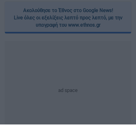
Ακολούθησε το Έθνος στο Google News!
Live όλες οι εξελίξεις λεπτό προς λεπτό, με την
υπογραφή του www.ethnos.gr