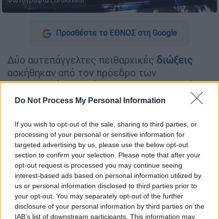
Φωτογραφία Εurokinissi
Προσθέστε το ΕΘΝΟΣ στη Google
Δύο αυτεπάγγελτες πειθαρχικές
διώξεις
ασκήθηκαν από τον πρόεδρο των
Πειθαρχικών Τμημάτων του Δικηγορικού
Συλλόγου Αθηνών,
Σωτήρη Φέλιο
, σε βάρος
Do Not Process My Personal Information
της δικηγόρου Τ.Κ., η οποία μέσω facebook
εκφράστηκε με υβριστικότατους
If you wish to opt-out of the sale, sharing to third parties, or
χαρακτηρισμούς κατά της ηγεσίας του
processing of your personal or sensitive information for
targeted advertising by us, please use the below opt-out
Αρείου
Πάγου
(προέδρου και εισαγγελέως)
section to confirm your selection. Please note that after your
και του εφέτη ανακριτή που χειρίζεται την
opt-out request is processed you may continue seeing
υπόθεση του
τραγικού σιδηροδρομικού
interest-based ads based on personal information utilized by
δυστυχήματος στα
Τέμπη
.
us or personal information disclosed to third parties prior to
your opt-out. You may separately opt-out of the further
disclosure of your personal information by third parties on the
ΔΙΑΒΑΣΤΕ ΕΠΙΣΗΣ
IAB’s list of downstream participants. This information may