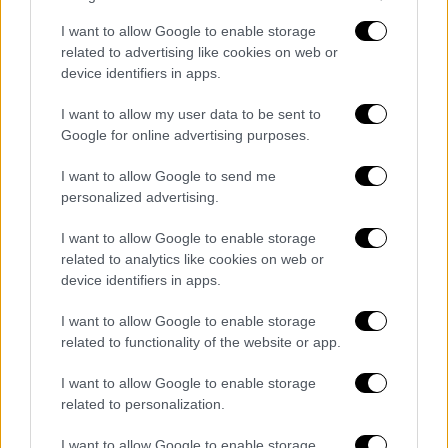
λειτουργήματος και προκαλεί σχόλια και
I want to allow Google to enable storage
δυσφήμιση σε βάρος του δικηγορικού
related to advertising like cookies on web or
Σώματος, αναφερόμενη με υβριστικό τρόπο
device identifiers in apps.
σε δικαστές και πολιτικούς για την υπόθεση
I want to allow my user data to be sent to
των Τεμπών.
Google for online advertising purposes.
Ειδικότερα:
I want to allow Google to send me
personalized advertising.
1. Την 27/01/2025 ασκήθηκε κατ' αυτής
πειθαρχική Δίωξη και ανατέθηκε σε
I want to allow Google to enable storage
Πειθαρχικό Σύμβουλο η διερεύνηση της
related to analytics like cookies on web or
πειθαρχικώς ελεγκτέας συμπεριφοράς της
device identifiers in apps.
για τα άνω.
I want to allow Google to enable storage
related to functionality of the website or app.
2. Την 11/02/2025 έλαβα γνώση προσωπικά
από δημοσίευση αναρτήσεώς της στο
I want to allow Google to enable storage
Facebook στην οποία εκφράζεται με
related to personalization.
υβριστικότατους χαρακτηρισμούς κατά της
I want to allow Google to enable storage