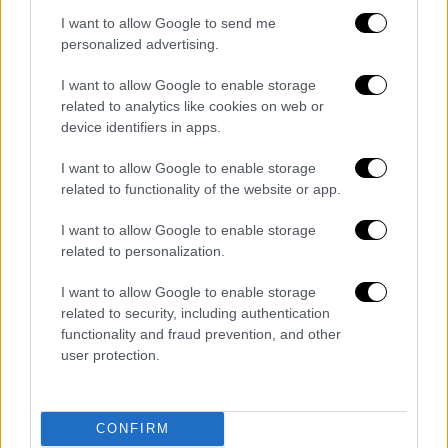
άλλων, αναφέρουν ότι στο
εμπορικό τρένο
I want to allow Google to send me
δεν εικονίζεται άλλο φορτίο πλην των
personalized advertising.
δηλωθέντων, κατά συνέπεια
αποκλείουν την
ύπαρξη ύποπτου φορτίου.
I want to allow Google to enable storage
related to analytics like cookies on web or
Οι
πραγματογνωμοσύνες
των δικαστικών
device identifiers in apps.
πραγματογνωμόνων θα δοθούν στους
I want to allow Google to enable storage
συνηγόρους των συγγενών των θυμάτων για
related to functionality of the website or app.
αξιολόγηση, ενώ ο ανακριτής θα τις
αποστείλει και στη
Διεύθυνση
I want to allow Google to enable storage
related to personalization.
Εγκληματολογικών Ερευνών
για περαιτέρω
έρευνα και λεπτομερέστερη αξιολόγηση σε
I want to allow Google to enable storage
σχέση και με όσα κατασχέθηκαν πρόσφατα,
related to security, including authentication
όπως καταγραφικά και servers στα γραφεία
functionality and fraud prevention, and other
user protection.
της εταιρείας που είχε την ευθύνη της
βιντεοεπιτήρησης του σιδηροδρομικoύ
δικτύου.
CONFIRM