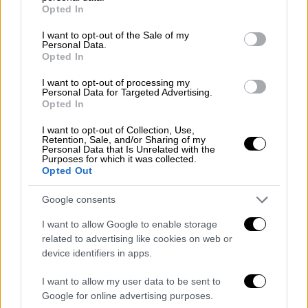
grant or deny consent to Google and its third-party tags to
Opted In
use your data for below specified purposes in below Google
Ελλάδα
|
13.02.2025 13:20
consent section.
I want to opt-out of the Sale of my
Δύο πειθαρχικές διώξεις σε δικηγόρο
Personal Data.
Opted In
για τις αναρτήσεις της στο Facebook
για τα Τέμπη
I want to opt-out of processing my
Personal Data for Targeted Advertising.
Opted In
Ελλάδα
|
13.02.2025 14:00
I want to opt-out of Collection, Use,
Τέμπη: Μήνυση Καρυστιανού και
Retention, Sale, and/or Sharing of my
Personal Data that Is Unrelated with the
συγγενών θυμάτων κατά του
Purposes for which it was collected.
Opted Out
ανακριτή Μπακαΐμη – Ο λόγος
Google consents
I want to allow Google to enable storage
related to advertising like cookies on web or
Αποκλείουν την ύπαρξη ύποπτου
device identifiers in apps.
φορτίου οι πραγματογνώμονες
I want to allow my user data to be sent to
Ειδικότερα, στις εκθέσεις τους, μεταξύ
Google for online advertising purposes.