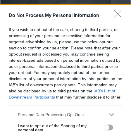
Do Not Process My Personal Information
If you wish to opt-out of the sale, sharing to third parties, or
processing of your personal or sensitive information for
targeted advertising by us, please use the below opt-out
Προσθέστε το ΕΘΝΟΣ στη Google
section to confirm your selection. Please note that after your
opt-out request is processed you may continue seeing
Στην πιστοποίηση ότι το
εμπορικό τρένο
interest-based ads based on personal information utilized by
us or personal information disclosed to third parties prior to
που συγκρούστηκε στα
Τέμπη
είναι η
your opt-out. You may separately opt-out of the further
αμαξοστοιχία
που εμφανίζουν τα τρία νέα
disclosure of your personal information by third parties on the
βίντεο που παραδόθηκαν από τον
δικηγόρο
IAB’s list of downstream participants. This information may
Βασίλης Καπερνάρο
στον ανακριτή δύο
also be disclosed by us to third parties on the
IAB’s List of
χρόνια μετά, προβαίνουν οι δύο
δικαστικοί
Downstream Participants
that may further disclose it to other
third parties.
πραγματογνώμονες
που είχαν οριστεί από
τον εφέτη ανακριτή.
Please note that this website/app uses one or more Google
Personal Data Processing Opt Outs
services and may gather and store information including but
not limited to your visit or usage behaviour. You may click to
I want to opt-out of the Sharing of my
ΔΙΑΒΑΣΤΕ ΕΠΙΣΗΣ
personal data.