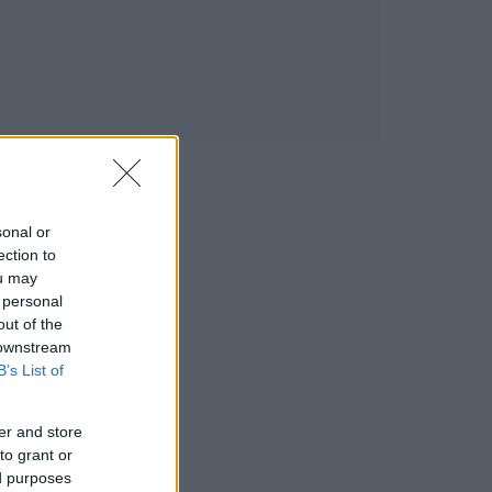
sonal or
ection to
ou may
 personal
out of the
 downstream
B’s List of
er and store
to grant or
ed purposes