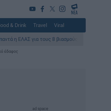
ood & Drink
Travel
Viral
η ΕΛΑΣ για τους 8 βιασμούς τουριστριών - «Μόν
κό έδαφος