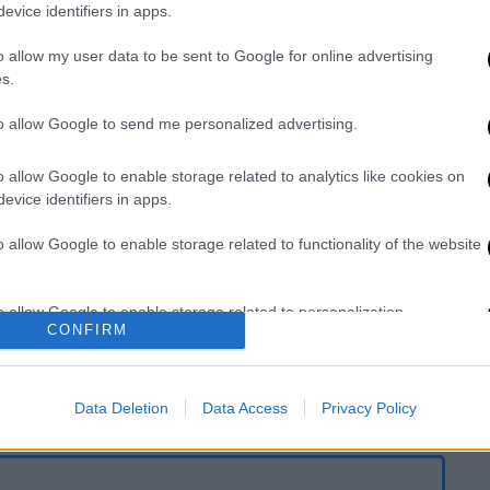
evice identifiers in apps.
 εισοδηματία στη Γλυφάδα - Ο
o allow my user data to be sent to Google for online advertising
s.
to allow Google to send me personalized advertising.
ατάφεραν να του κλέψουν κοσμήματα
o allow Google to enable storage related to analytics like cookies on
ιο
ευρώ.
evice identifiers in apps.
είο διαπίστωσαν ότι το σπίτι δεν ήταν
o allow Google to enable storage related to functionality of the website
 ασφαλείας, γεγονός που καθιστά δύσκολο
ατάφεραν να παραβιάσουν το
o allow Google to enable storage related to personalization.
οσμήματα.
CONFIRM
o allow Google to enable storage related to security, including
την υπόθεση και έχουν ζητήσει να
cation functionality and fraud prevention, and other user protection.
ίσματος για ίχνη DNA και αποτυπώματα.
Data Deletion
Data Access
Privacy Policy