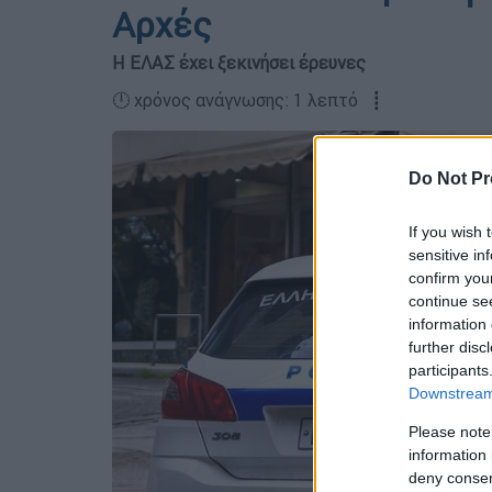
Αρχές
Η ΕΛΑΣ έχει ξεκινήσει έρευνες
🕛 χρόνος ανάγνωσης: 1 λεπτό ┋
Do Not Pr
If you wish 
sensitive in
confirm you
continue se
information 
further disc
participants
Downstream 
Please note
information 
deny consent