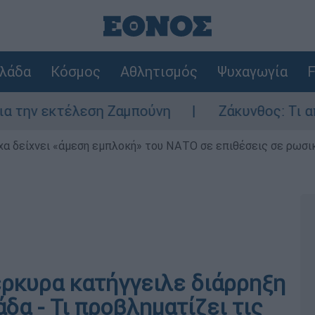
λάδα
Κόσμος
Αθλητισμός
Ψυχαγωγία
F
ν εκτέλεση Ζαμπούνη
Ζάκυνθος: Τι απαντά 
α δείχνει «άμεση εμπλοκή» του ΝΑΤΟ σε επιθέσεις σε ρωσι
έρκυρα κατήγγειλε διάρρηξη
δα - Τι προβληματίζει τις