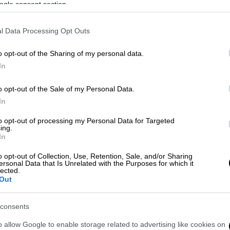
ogle consent section.
l Data Processing Opt Outs
o opt-out of the Sharing of my personal data.
In
o opt-out of the Sale of my Personal Data.
In
 το ΕΘΝΟΣ στη Google
to opt-out of processing my Personal Data for Targeted
ing.
In
ό διερεύνηση τις τελευταίες ώρες από τις
λία του ιδιοκτήτη ενός ξενοδοχείου στην
o opt-out of Collection, Use, Retention, Sale, and/or Sharing
ersonal Data that Is Unrelated with the Purposes for which it
στοι διέρρηξαν το σπίτι του στα νότια
lected.
Out
consents
o allow Google to enable storage related to advertising like cookies on