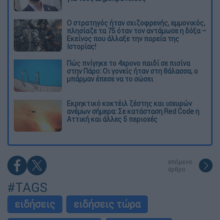
O στρατηγός ήταν σχιζοφρενής, εμμονικός,
πλησίαζε τα 75 όταν τον αντάμωσε η δόξα –
Εκείνος που άλλαξε την πορεία της
Ιστορίας!
Πώς πνίγηκε το 4χρονο παιδί σε πισίνα
στην Πάρο: Οι γονείς ήταν στη θάλασσα, ο
μπάρμαν έπεσε να το σώσει
Εκρηκτικό κοκτέιλ ζέστης και ισχυρών
ανέμων σήμερα: Σε κατάσταση Red Code η
Αττική και άλλες 5 περιοχές
επόμενο
άρθρο
#TAGS
ειδήσεις
ειδήσεις τώρα