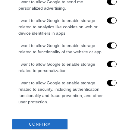
I want to allow Google to send me
επέστρεψε στις φυλακές
Κορυδαλλού
.
personalized advertising.
Θεωρείται ο βασικός ύποπτοπς για τη
I want to allow Google to enable storage
δολοφονία και για αυτό έχει διαταχθεί η
related to analytics like cookies on web or
προφυλάκισή του.
device identifiers in apps.
Ο κατηγορούμενος συνεχίζει να υποστηρίζει
I want to allow Google to enable storage
ότι δεν σκότωσε τον 31χρονο, ενώ άλλοι
related to functionality of the website or app.
δώδεκα μάρτυρες φέρονται να ισχυρίζονται
I want to allow Google to enable storage
ότι ο
κρεοπώλης
δεν έχει καμία σχέση με τη
related to personalization.
δολοφονία.
I want to allow Google to enable storage
Σημειώνεται ότι ο
κρεοπώλης
υπογράμμισε
related to security, including authentication
ότι δεν βρέθηκε βιολογικό υλικό του ίδιου
functionality and fraud prevention, and other
user protection.
στον τόπο του εγκλήματος, με τους
συγγενείς του
Μπάμπη Κούτσικου
να
βρίσκονται έξω από τη δικαστική αίθουσα
CONFIRM
κατά τη διάρκεια της κατάθεσης. Τέλος,
αναμένεται να οριστεί δικάσιμος, ώστε ο