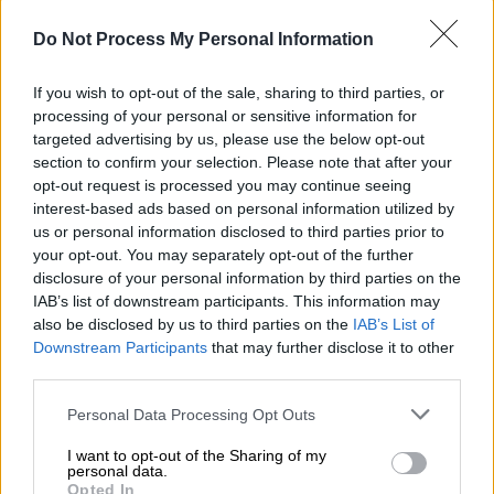
Συνεχίζονται οι έρευνες
Do Not Process My Personal Information
If you wish to opt-out of the sale, sharing to third parties, or
Τι έδειηε η τεχνική έκθεση
processing of your personal or sensitive information for
targeted advertising by us, please use the below opt-out
Όπως αποκαλύπτει το
OPEN
, σύμφωνα με
section to confirm your selection. Please note that after your
την τεχνική έκθεση εντοπίστηκαν
άλλα δύο
opt-out request is processed you may continue seeing
αυτοκίνητα
στο σημείο, την ώρα που
interest-based ads based on personal information utilized by
us or personal information disclosed to third parties prior to
δολοφονήθηκε ο
Μπάμπης Κούτσικος
.
your opt-out. You may separately opt-out of the further
Παράλληλα, ο κρεοπώλης παραμένει
disclosure of your personal information by third parties on the
σταθερός σε αυτό που έλεγε εξ αρχής, ότι
IAB’s list of downstream participants. This information may
δεν είναι ο ίδιος ο δολοφόνος του
also be disclosed by us to third parties on the
IAB’s List of
Downstream Participants
that may further disclose it to other
31χρονου.
third parties.
Οι Αρχές συνεχίζουν να αναζητούν το όπλο
Please note that this website/app uses one or more Google
Personal Data Processing Opt Outs
από το οποίο
έπεσε νεκρός
ο
Μπάμπης
,
services and may gather and store information including but
αφού σε διαφορετική περίπτωση δεν είναι
not limited to your visit or usage behaviour. You may click to
I want to opt-out of the Sharing of my
personal data.
grant or deny consent to Google and its third-party tags to
δυνατή η αντιπαραβολή με τα σκάγια που
Opted In