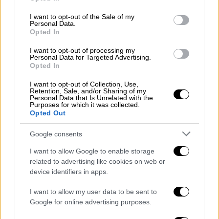
use your data for below specified purposes in below Google
χτύπησαν τον 31χρονο. Υπενθυμίζεται ότι ο
consent section.
I want to opt-out of the Sale of my
Μπάμπης Κούτσικος
είχε εξαφανιστεί στις 4
Personal Data.
Opted In
Ιανουαρίου 2024 και στις 22 του ίδιου μήνα
εντοπίστηκε η σορός του στον
Κάμπο
I want to opt-out of processing my
Personal Data for Targeted Advertising.
Ευηνοχωρίου
, με τον θάνατό του να
Opted In
προέρχεται από πυροβολισμούς με
I want to opt-out of Collection, Use,
καραμπίνα, καθώς ο δράστης χρησιμοποίησε
Retention, Sale, and/or Sharing of my
φυσίγγια για αγριογούρουνο
.
Personal Data that Is Unrelated with the
Purposes for which it was collected.
Opted Out
Συνεχίζει να δηλώνει αθώος ο
Μπάμπης Κούτσικος
Google consents
I want to allow Google to enable storage
Είναι χρήσιμο να σημειωθεί ότι από την
related to advertising like cookies on web or
πρώτη στιγμή στο κάδρο των Αρχών είχε
device identifiers in apps.
μπει ένας
κρεοπώλης
που ήταν φίλος του
θύματος. Όπως αναφέρει το aixmi-news.gr ο
I want to allow my user data to be sent to
Google for online advertising purposes.
ίδιος έδωσε συμπληρωματική κατάθεση
στην ανακρίτρια
Μεσολογγίου
και