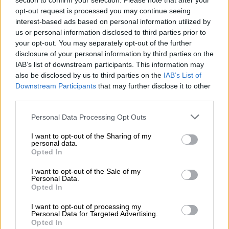
section to confirm your selection. Please note that after your
παραλήψεις, σε λάθη που έχουν να κάνουν με
opt-out request is processed you may continue seeing
την ασφάλεια των
σιδηροδρόμων
. Η
interest-based ads based on personal information utilized by
us or personal information disclosed to third parties prior to
Επιτροπή θα τονίζει ότι πρέπει να αλλάξουν
your opt-out. You may separately opt-out of the further
άμεσα», υπογράμμισε αρχικά η
disclosure of your personal information by third parties on the
δημοσιογράφος του
OPEN
,
Μίνα
IAB’s list of downstream participants. This information may
Καραμήτρου
.
also be disclosed by us to third parties on the
IAB’s List of
Downstream Participants
that may further disclose it to other
Η εν λόγω
Επιτροπή
υπήρχε στα χαρτιά, αλλά
third parties.
ξεκίνησε να ερευνά την τραγωδία των
Please note that this website/app uses one or more Google
Personal Data Processing Opt Outs
Τεμπών
τον Μάρτιο του 2024, ωστόσο η
services and may gather and store information including but
ευρωπαϊκή οδηγία ξεκαθαρίζει ότι το
not limited to your visit or usage behaviour. You may click to
I want to opt-out of the Sharing of my
personal data.
grant or deny consent to Google and its third-party tags to
πόρισμα θα πρέπει να δοθεί μέσα σε έναν
Opted In
use your data for below specified purposes in below Google
χρόνο. Επιπλέον, άπαντες βρίσκονται εν
consent section.
I want to opt-out of the Sale of my
αναμονή του πορίσματος του Εθνικού
Personal Data.
Opted In
Μετσόβιου Πολυτεχνείου.
I want to opt-out of processing my
Ουσιαστικά, η Επιτροπή του
ΕΟΔΑΣΑΑΜ
Personal Data for Targeted Advertising.
Opted In
εντός του πορίσματός της θα αναφέρεται