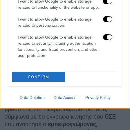
I want to allow Google to enable storage
διαψεύδει τον ελεγκτή για το
related to functionality of the website or app.
εμπορικό τρένο
I want to allow Google to enable storage
related to personalization.
Με ανάρτησή του στο
Facebook
ο
εμπειρογνώμονας οικογενειών θυμάτων των
I want to allow Google to enable storage
Τεμπών
παρουσιάζει έγγραφο, σχετικά με το
related to security, including authentication
εμπορικό τρένο και τις ώρες άφιξής τους
functionality and fraud prevention, and other
user protection.
στη
Θεσσαλονίκη
, εκεί όπου εξετάστηκε από
αρμόδιο ελεγκτή.
Ο
Κοκοτσάκης
παρουσίασε την κατάθεση του
CONFIRM
ελεγκτή για την
εμπορική αμαξοστοιχία
, με
τον ίδιο να τονίζει ότι έλεγξε το τρένο στη
Data Deletion
Data Access
Privacy Policy
Θεσσαλονίκη
από τις 19:40 έως τις 20:30 το
ης
βράδυ της 28
Φεβρουαρίου. Ωστόσο,
σύμφωνα με το έγγραφο κίνησης του
ΟΣΕ
που ανάρτησε ο
εμπειρογνώμονας
,