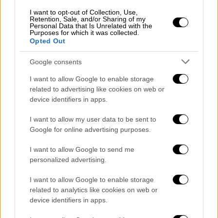
τόσο στο γεγονός ότι τα έλαια σιλικόνης
I want to opt-out of Collection, Use,
Retention, Sale, and/or Sharing of my
δεν είναι δυνατό να προκάλεσαν την
Personal Data that Is Unrelated with the
Purposes for which it was collected.
πυρόσφαιρα, αλλά και στο ότι ο
Opted Out
σιδηρόδρομος αντιμετωπίζει ακόμα
προβλήματα ασφαλείας, τα οποία πρέπει
Google consents
άμεσα να διορθωθούν.
I want to allow Google to enable storage
related to advertising like cookies on web or
device identifiers in apps.
I want to allow my user data to be sent to
Google for online advertising purposes.
I want to allow Google to send me
personalized advertising.
I want to allow Google to enable storage
related to analytics like cookies on web or
device identifiers in apps.
Κοκοτσάκης: Έγγραφο του ΟΣΕ