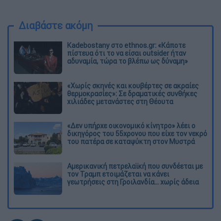
Διαβάστε ακόμη
Kadebostany στο ethnos.gr: «Κάποτε
πίστευα ότι το να είσαι outsider ήταν
αδυναμία, τώρα το βλέπω ως δύναμη»
«Χωρίς σκηνές και κουβέρτες σε ακραίες
θερμοκρασίες»: Σε δραματικές συνθήκες
χιλιάδες μετανάστες στη Θέουτα
«Δεν υπήρχε οικονομικό κίνητρο» λέει ο
δικηγόρος του 55χρονου που είχε τον νεκρό
του πατέρα σε καταψύκτη στον Μυστρά
Αμερικανική πετρελαϊκή που συνδέεται με
τον Τραμπ ετοιμάζεται να κάνει
γεωτρήσεις στη Γροιλανδία... χωρίς άδεια