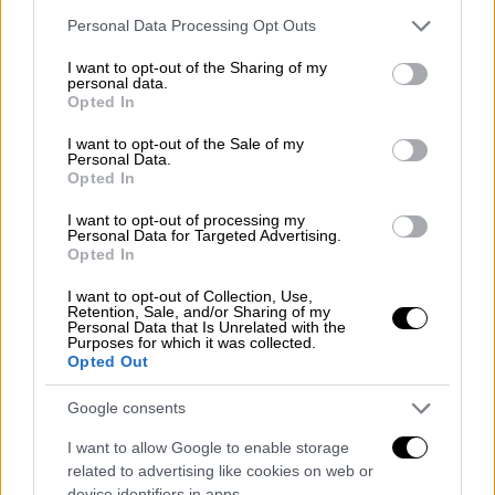
παρουσία των βασιλέων και πλήθους
Please note that this website/app uses one or more Google
Personal Data Processing Opt Outs
services and may gather and store information including but
κόσμου.
not limited to your visit or usage behaviour. You may click to
I want to opt-out of the Sharing of my
personal data.
grant or deny consent to Google and its third-party tags to
Opted In
use your data for below specified purposes in below Google
consent section.
I want to opt-out of the Sale of my
Personal Data.
Opted In
I want to opt-out of processing my
Personal Data for Targeted Advertising.
Opted In
I want to opt-out of Collection, Use,
Retention, Sale, and/or Sharing of my
koulouma4.jpg
Personal Data that Is Unrelated with the
Purposes for which it was collected.
Opted Out
Χαρακτηριστικό είναι ότι στα Τουρκικά η
γιορτή ονομάζεται
«Μπακλά χουράν»
από τη
Google consents
λέξη «μπακλά», που σημαίνει κουκιά.
I want to allow Google to enable storage
related to advertising like cookies on web or
Η
λαγάνα
, ο άζυμος αυτός άρτος, παίζει
device identifiers in apps.