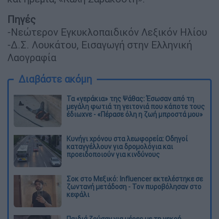
Πηγές
-Νεώτερον Εγκυκλοπαιδικόν Λεξικόν Ηλίου
-Δ.Σ. Λουκάτου, Εισαγωγή στην Ελληνική
Λαογραφία
Διαβάστε ακόμη
Τα «γεράκια» της Ψάθας: Έσωσαν από τη
μεγάλη φωτιά τη γειτονιά που κάποτε τους
έδιωχνε - «Πέρασε όλη η ζωή μπροστά μου»
Κυνήγι χρόνου στα λεωφορεία: Οδηγοί
καταγγέλλουν για δρομολόγια και
προειδοποιούν για κινδύνους
Σοκ στο Μεξικό: Influencer εκτελέστηκε σε
ζωντανή μετάδοση - Τον πυροβόλησαν στο
κεφάλι
Παιδιά ζούσαν για μέρες με τη νεκρή