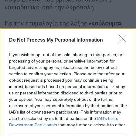
νοτιοδυτικά, από την Ακρόπολη.
Για την ετυμολογία της λέξης
«κούλουμα»
,
υπάρχουν πολλές εκδοχές. Κατά τον
Νικόλαο Πολίτη, πατέρα της ελληνικής
Do Not Process My Personal Information
λαογραφίας, η λέξη προέρχεται από το
λατινικό Cumulus (κόλουμους) που σημαίνει
If you wish to opt-out of the sale, sharing to third parties, or
processing of your personal or sensitive information for
«σωρός», «αφθονία» αλλά και το «τέλος», τον
targeted advertising by us, please use the below opt-out
επίλογο της Απόκριας. Σύμφωνα με μια άλλη
section to confirm your selection. Please note that after your
εκδοχή προέρχεται από μια άλλη λατινική
opt-out request is processed you may continue seeing
λέξη, την λέξη «κόλουμνα» δηλαδή «κολώνα».
interest-based ads based on personal information utilized by
us or personal information disclosed to third parties prior to
Κι αυτό, επειδή το
πρώτο γλέντι της
your opt-out. You may separately opt-out of the further
Καθαράς Δευτέρας στην Αθήνα
, έγινε στους
disclosure of your personal information by third parties on the
Στύλους του Ολυμπίου Διός
. Από εκεί και
IAB’s list of downstream participants. This information may
μετά, το σούρουπο, όλοι οι Ρουμελιώτες
also be disclosed by us to third parties on the
IAB’s List of
γαλατάδες της Αθήνας έστηναν λαμπρό χορό,
Downstream Participants
that may further disclose it to other
third parties.
κυρίως τσάμικο, γύρω από τους Στύλους,