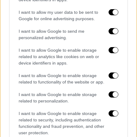
αναμφίβολα κυρίαρχο ρόλο στο νηστίσιμο
I want to allow my user data to be sent to
τραπέζι της Καθαράς Δευτέρας.
Google for online advertising purposes.
Παρασκευάζεται χωρίς προζύμι, και έναν
τέτοιο πρόχειρο άρτο χρησιμοποίησαν και οι
I want to allow Google to send me
Ισραηλίτες κατά τη
νύχτα της Εξόδου
τους
personalized advertising.
από την
Αίγυπτο
υπό την αρχηγία του
I want to allow Google to enable storage
Μωυσή
. Έκτοτε επιβαλλόταν από τον
related to analytics like cookies on web or
Μωσαϊκό Νόμο
για όλες τις ημέρες της
device identifiers in apps.
εορτής του Πάσχα, μέχρι που ο Χριστός στο
I want to allow Google to enable storage
τελευταίο του Πάσχα ευλόγησε τον ένζυμο
related to functionality of the website or app.
άρτο.
I want to allow Google to enable storage
Η συνήθεια του
πετάγματος
χαρταετού
related to personalization.
προέρχεται πιθανότατα από την Κίνα - αυτό
δεν γνωρίζατε μέχρι τώρα; «Το περίεργο
I want to allow Google to enable storage
related to security, including authentication
είναι ότι και η ελληνική αρχαιότητα δεν
functionality and fraud prevention, and other
έλειψε από την πρωτοβουλία της
user protection.