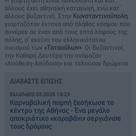
Η γιορτή αυτή είναι πανελλήνια και κατ΄
άλλους έχει αθηναϊκή καταγωγή, ενώ κατ΄
άλλους βυζαντινή. Στην
Κωνσταντινούπολη
γιορταζόταν έντονα από πλήθος κόσμου που
συνέρεε σε έναν από τους επτά λόφους της
πόλης, σ’ εκείνο του ελληνικότατου
οικισμού των
«Ταταούλων»
. Οι Βυζαντινοί,
την Καθαρή Δευτέρα την ονόμαζαν
«Απόθεση-Απόδοση» και τελούσαν δρώμενα.
ΔΙΑΒΑΣΤΕ ΕΠΙΣΗΣ
Ελλάδα
|
02.03.2025 19:23
Καρναβαλική πομπή ξεσήκωσε το
κέντρο της Αθήνας - Ένα μεγάλο
αποκριάτικο «καραβάνι» σεργιάνισε
τους δρόμους