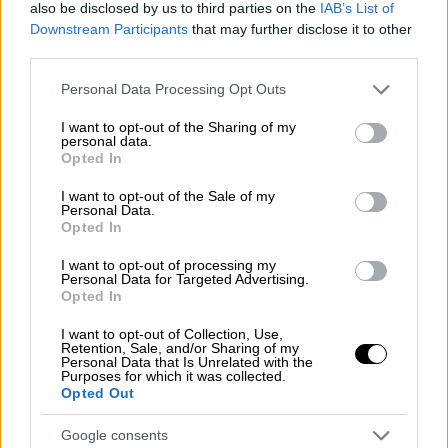
also be disclosed by us to third parties on the
IAB’s List of
Ελλάδα
|
03.03.2025 06:10
Downstream Participants
that may further disclose it to other
third parties.
Τι πρέπει να γνωρίζετε για τα
Κούλουμα και το έθιμο αιώνων
Please note that this website/app uses one or more Google
Personal Data Processing Opt Outs
services and may gather and store information including but
not limited to your visit or usage behaviour. You may click to
I want to opt-out of the Sharing of my
personal data.
grant or deny consent to Google and its third-party tags to
Opted In
use your data for below specified purposes in below Google
Τι ισχύει για τα σούπερ μάρκετ
consent section.
I want to opt-out of the Sale of my
Personal Data.
Οι περισσότερες αλυσίδες σούπερ μάρκετ
Opted In
δεν θα λειτουργήσουν. Ωστόσο κάποιες θα
I want to opt-out of processing my
έχουν ανοιχτά ορισμένα από τα καταστήματά
Personal Data for Targeted Advertising.
Opted In
τους ή θα λειτουργήσουν με περιορισμένο
ωράριο.
I want to opt-out of Collection, Use,
Retention, Sale, and/or Sharing of my
Personal Data that Is Unrelated with the
Τα Lidl θα λειτουργούν όλα από τις 07:45 έως
Purposes for which it was collected.
και τις 14:00
Opted Out
Ορισμένα καταστήματα της αλυσίδας
Google consents