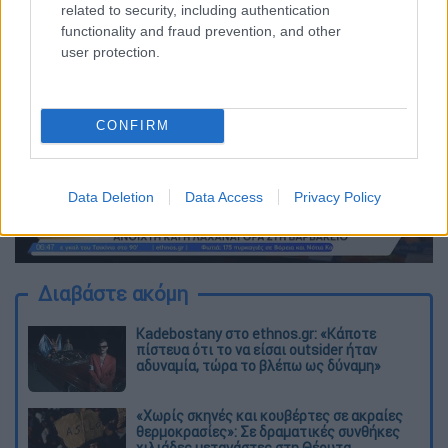
related to security, including authentication
functionality and fraud prevention, and other
user protection.
CONFIRM
video
Data Deletion
Data Access
Privacy Policy
Διαβάστε ακόμη
Kadebostany στο ethnos.gr: «Κάποτε
πίστευα ότι το να είσαι outsider ήταν
αδυναμία, τώρα το βλέπω ως δύναμη»
«Χωρίς σκηνές και κουβέρτες σε ακραίες
θερμοκρασίες»: Σε δραματικές συνθήκες
χιλιάδες μετανάστες στη Θέουτα