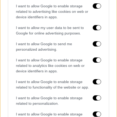
myMarket θα είναι ανοιχτά από τις 8 το πρωί
I want to allow Google to enable storage
μέχρι τις 2 το μεσημέρι.Το κατάστημα ΑΒ
related to advertising like cookies on web or
Βασιλόπουλος στο αεροδρόμιο των Σπάτων
device identifiers in apps.
όπως και τα AB Shop & Go θα λειτουργήσουν
I want to allow my user data to be sent to
κανονικά.
Google for online advertising purposes.
Ανοιχτά θα είναι και τα Ok Market.
I want to allow Google to send me
personalized advertising.
Αγορές
I want to allow Google to enable storage
Οι λαϊκές αγορές θα λειτουργήσουν
related to analytics like cookies on web or
κανονικά από τις 07:00 το πρωί έως τις
device identifiers in apps.
15:00 το μεσημέρι.
Η Βαρβάκειος θα παραμείνει ανοιχτή
I want to allow Google to enable storage
related to functionality of the website or app.
από απόψε έως και αργά το μεσημέρι
της Καθαράς Δευτέρας.
I want to allow Google to enable storage
Η αγορά στου Ρέντη θα μείνει ανοιχτή
related to personalization.
έως το απόγευμα της Καθαράς
I want to allow Google to enable storage
Δευτέρας.