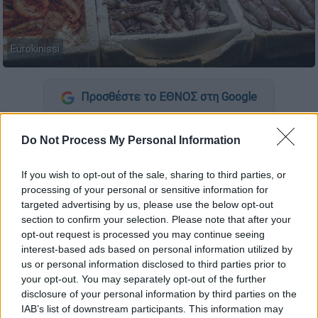
Eurokinissi
Προσθέστε το ΕΘΝΟΣ στη Google
Αν και
Καθαρά Δευτέρα,
οι καταναλωτές
Do Not Process My Personal Information
έχουν τη δυνατότητα για ψώνια της
τελευταίας στιγμής στις δύο μεγάλες
If you wish to opt-out of the sale, sharing to third parties, or
αγορές (Βαρβάκειο και Ρέντη) και στις
processing of your personal or sensitive information for
targeted advertising by us, please use the below opt-out
λαϊκές αγορές. Ανοιχτοί είναι βεβαίως οι
section to confirm your selection. Please note that after your
φούρνοι, οι χαλβαδοποιΐες, τα
opt-out request is processed you may continue seeing
ζαχαροπλαστεία, τα παντοπωλεία, αλλά και
interest-based ads based on personal information utilized by
ορισμένα σούπερ μάρκετ.
us or personal information disclosed to third parties prior to
your opt-out. You may separately opt-out of the further
disclosure of your personal information by third parties on the
ΔΙΑΒΑΣΤΕ ΕΠΙΣΗΣ
IAB’s list of downstream participants. This information may