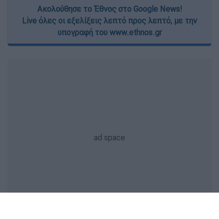
Ακολούθησε το Έθνος στο Google News!
Live όλες οι εξελίξεις λεπτό προς λεπτό, με την
υπογραφή του www.ethnos.gr