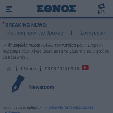
BREAKING NEWS:
άσταση πριν τις βροχές
Συναγερμός στον
δημοφιλές τώρα:
«Θέλω τον πατέρα μου»: 27χρονη
παρέσυρε νύφη λίγες ώρες μετά το γάμο της και ζητούσε
να πάει σπίτι...
┋
Ελλάδα
┋
03.03.2025 08:15
Newsroom
Ενότητες στο άρθρο:
📌 Τι ισχύει για τα σούπερ μάρκετ
📌 Αγορές