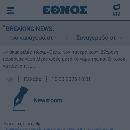
BREAKING NEWS:
ς του ναυαγοσώστη
Συναγερμός στην Κάρπα
δημοφιλές τώρα:
«Θέλω τον πατέρα μου»: 27χρονη
παρέσυρε νύφη λίγες ώρες μετά το γάμο της και ζητούσε
να πάει σπίτι...
┋
Ελλάδα
┋
10.03.2025 10:01
Newsroom
Ενότητες στο άρθρο:
📌 Μεγάλη Συναυλία την Πέμπτη - Ποιοι θα τραγουδήσουν