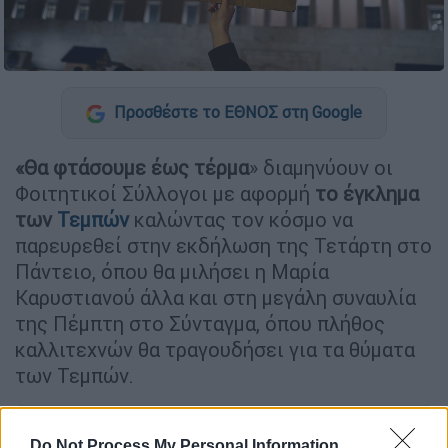
Προσθέστε το ΕΘΝΟΣ στη Google
«Θα φτάσουμε έως τέρμα
» διαμηνύουν οι
Φοιτητικοί Σύλλογοι με αφορμή
το έγκλημα
των
Τεμπών
καλώντας τον κόσμο να
παρευρεθεί στην εκδήλωση της Τετάρτη στο
Πάντειο, όπου θα μιλήσει η Μαρία
Καρυστιανού άλλα και στη μεγάλη συναυλία
της Πέμπτη στο Σύνταγμα, όπου πλήθος
καλλιτεχνών θα τραγουδήσει για τα θύματα
των Τεμπών.
ΔΙΑΒΑΣΤΕ ΕΠΙΣΗΣ
Do Not Process My Personal Information