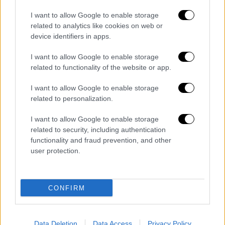
Σύνταγμα
στις 7 μ.μ.
I want to allow Google to enable storage
Στο κάλεσμά τους αναφέρουν: «Οι
related to analytics like cookies on web or
Φοιτητικοί Σύλλογοι Αθήνας δίνουμε
device identifiers in apps.
συνέχεια στις μεγαλειώδεις διαδηλώσεις
I want to allow Google to enable storage
για το έγκλημα στα Τέμπη. Καλούμε τους
related to functionality of the website or app.
φοιτητές και τις φοιτήτριες να συμμετέχουν
μαζικά στα συλλαλητήρια των Φοιτητικών
I want to allow Google to enable storage
Συλλόγων, των εργατικών σωματείων, τις
related to personalization.
πρωτοβουλίες των συγγενών των θυμάτων,
I want to allow Google to enable storage
κάνοντας πράξη την υπόσχεση μας ότι δε θα
related to security, including authentication
επιτρέψουμε αυτό το έγκλημα να
functionality and fraud prevention, and other
συγκαλυφθεί, ότι θα πάμε τον αγώνα μέχρι
user protection.
τέλους».
Μέχρι στιγμής συμμετοχή έχουν δηλώσει οι:
CONFIRM
Ρίτα Αντωνοπούλου & Ρεβάνς
Μυρτώ Βασιλείου
Data Deletion
Data Access
Privacy Policy