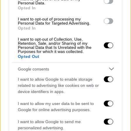
Personal Data.
Συλλόγου Πληγέντων Δυστυχήματος
Opted In
«Τεμπών 2023»
I want to opt-out of processing my
Φοίβος Δεληβοριάς, Καλλιτέχνης
Personal Data for Targeted Advertising.
Opted In
Θανάσης Καμπαγιάννης, Δικηγόρος
Δημήτρης Κουτσιαύτης, Πρόεδρος της
I want to opt-out of Collection, Use,
Retention, Sale, and/or Sharing of my
Πανελλήνιας Ένωσης Προσωπικού
Personal Data that Is Unrelated with the
Έλξης
Purposes for which it was collected.
Opted Out
Μάρκος Μπεκρής Πρόεδρος του
Εργατικού Κέντρου Πειραιά και
Google consents
Σωματείου ΕΝΕΔΕΠ στην COSCO
I want to allow Google to enable storage
related to advertising like cookies on web or
Μεγάλη Συναυλία την Πέμπτη - Ποιοι
device identifiers in apps.
θα τραγουδήσουν
I want to allow my user data to be sent to
Μία ημέρα μετά, την Πέμπτη 13 Μάρτη,
Google for online advertising purposes.
Φοιτητικοί
Σύλλογοι
της Αθήνας
I want to allow Google to send me
διοργανώνουν μεγάλη συναυλία στο
personalized advertising.