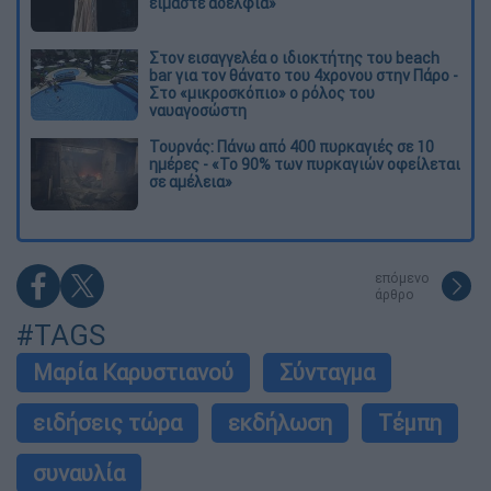
είμαστε αδέλφια»
Στον εισαγγελέα ο ιδιοκτήτης του beach
bar για τον θάνατο του 4χρονου στην Πάρο -
Στο «μικροσκόπιο» ο ρόλος του
ναυαγοσώστη
Τουρνάς: Πάνω από 400 πυρκαγιές σε 10
ημέρες - «Το 90% των πυρκαγιών οφείλεται
σε αμέλεια»
επόμενο
άρθρο
#TAGS
Μαρία Καρυστιανού
Σύνταγμα
ειδήσεις τώρα
εκδήλωση
Τέμπη
συναυλία