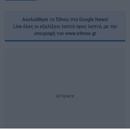
Ακολούθησε το Έθνος στο Google News!
Live όλες οι εξελίξεις λεπτό προς λεπτό, με την
υπογραφή του www.ethnos.gr