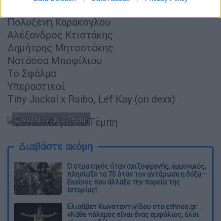
Ζωγράφος
Πολυξένη Καράκογλου
Αλέξανδρος Κτιστάκης
Δημήτρης Μητσοτάκης
Νατάσσα Μποφίλιου
Το Σφάλμα
Υπεραστικοί
Tiny Jackal x Raibo, Lef Kay (on dexx)
Συναυλία για τα Τέμπη
Διαβάστε ακόμη
O στρατηγός ήταν σχιζοφρενής, εμμονικός,
πλησίαζε τα 75 όταν τον αντάμωσε η δόξα –
Εκείνος που άλλαξε την πορεία της
Ιστορίας!
Ελισάβετ Κωνσταντινίδου στο ethnos.gr:
«Κάθε πόλεμος είναι ένας εμφύλιος, όλοι