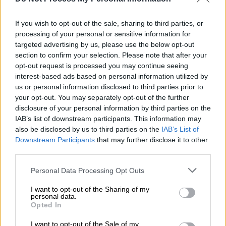
Ελλάδα
|
10.03.2025 07:57
If you wish to opt-out of the sale, sharing to third parties, or
Καταγγελία πως αστυνομικοί
processing of your personal or sensitive information for
επιτέθηκαν ακραία σε εφήβους -
targeted advertising by us, please use the below opt-out
«Μου αρέσει να δέρνω 15χρονα»
section to confirm your selection. Please note that after your
opt-out request is processed you may continue seeing
interest-based ads based on personal information utilized by
us or personal information disclosed to third parties prior to
your opt-out. You may separately opt-out of the further
Ειδικότερα, στις 12 Μαρτίου, στις 7 μ.μ. στο
disclosure of your personal information by third parties on the
Πάντειο
Πανεπιστήμιο
, θα πραγματοποιηθεί
IAB’s list of downstream participants. This information may
εκδήλωση με τίτλο «Δύο χρόνια από την
also be disclosed by us to third parties on the
IAB’s List of
Downstream Participants
that may further disclose it to other
κρατική δολοφονία των Τεμπών» και μεταξύ
third parties.
των ομιλητών/τριών θα είναι και η Μαρία
Καρυστιανού, που ηγείται στον αγώνα των
Please note that this website/app uses one or more Google
Personal Data Processing Opt Outs
services and may gather and store information including but
συγγενών των θυμάτων για δικαιοσύνη.
not limited to your visit or usage behaviour. You may click to
I want to opt-out of the Sharing of my
personal data.
grant or deny consent to Google and its third-party tags to
Συγκεκριμένα, στην εκδήλωση θα μιλήσουν:
Opted In
use your data for below specified purposes in below Google
consent section.
Μαρία Καρυστιανού Πρόεδρος του
I want to opt-out of the Sale of my