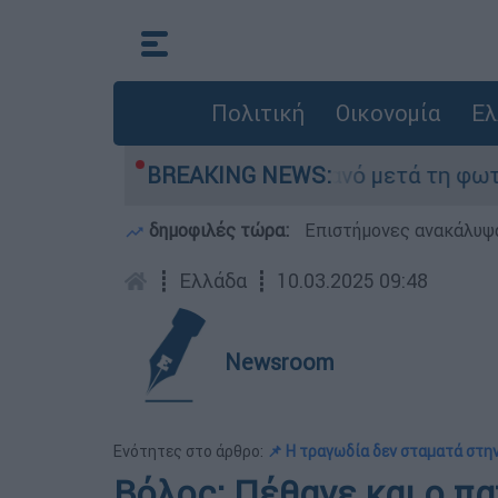
Πολιτική
Οικονομία
Ελ
ε τίποτα» στο Πόρτο Γερμανό μετά τη φωτιά - Α
BREAKING NEWS:
δημοφιλές τώρα:
Επιστήμονες ανακάλυψα
┋
Ελλάδα
┋
10.03.2025 09:48
Newsroom
Ενότητες στο άρθρο:
📌 Η τραγωδία δεν σταματά στη
Βόλος: Πέθανε και ο π