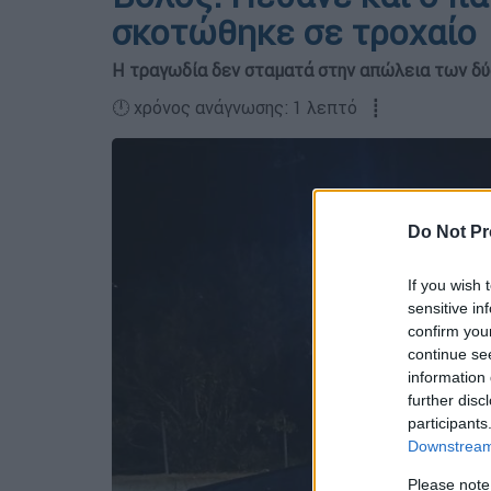
σκοτώθηκε σε τροχαίο
Η τραγωδία δεν σταματά στην απώλεια των δύ
🕛 χρόνος ανάγνωσης: 1 λεπτό ┋
Do Not Pr
If you wish 
sensitive in
confirm you
continue se
information 
further disc
participants
Downstream 
Please note