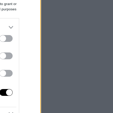
to grant or
ed purposes