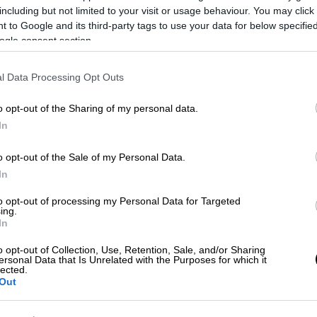
including but not limited to your visit or usage behaviour. You may click 
 to Google and its third-party tags to use your data for below specifi
ogle consent section.
l Data Processing Opt Outs
o opt-out of the Sharing of my personal data.
In
o opt-out of the Sale of my Personal Data.
 το ΕΘΝΟΣ στη Google
In
χασε
τη ζωή του μαζί με τη
σύντροφό
του
to opt-out of processing my Personal Data for Targeted
ing.
ανε όταν άκουσε για τον χαμό του
παιδιού
.
In
o opt-out of Collection, Use, Retention, Sale, and/or Sharing
ersonal Data that Is Unrelated with the Purposes for which it
lected.
Out
ο ζευγάρι - «Δεν κατάλαβα τι έγινε»