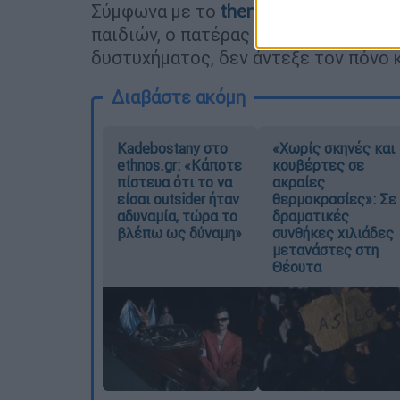
Σύμφωνα με το
thenewspaper.gr,
η τρ
παιδιών, ο πατέρας του 31χρονου στ
δυστυχήματος, δεν άντεξε τον πόνο κ
Διαβάστε ακόμη
Kadebostany στο
«Χωρίς σκηνές και
ethnos.gr: «Κάποτε
κουβέρτες σε
πίστευα ότι το να
ακραίες
είσαι outsider ήταν
θερμοκρασίες»: Σε
αδυναμία, τώρα το
δραματικές
βλέπω ως δύναμη»
συνθήκες χιλιάδες
μετανάστες στη
Θέουτα