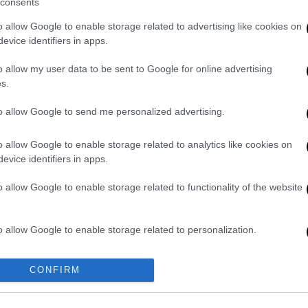
consents
οτικού
o allow Google to enable storage related to advertising like cookies on
evice identifiers in apps.
στοί Έλληνες της Συρίας αναγκάζονται
o allow my user data to be sent to Google for online advertising
s.
ς
to allow Google to send me personalized advertising.
o allow Google to enable storage related to analytics like cookies on
την απώλεια των δύο παιδιών
evice identifiers in apps.
ου παρακολουθούν με κομμένη την ανάσα
o allow Google to enable storage related to functionality of the website
 την Ελλάδα.
o allow Google to enable storage related to personalization.
ς
Κυριακής
άφησε την τελευταία του πνοή
ούσε 82χρονος οδηγός τους παρέσυρε στα
o allow Google to enable storage related to security, including
ο
θάνατο
τους. Οι νεκροί ηλικίας 31 ετών,
CONFIRM
cation functionality and fraud prevention, and other user protection.
αι η
Κεράσια Αλιμαντίρη.