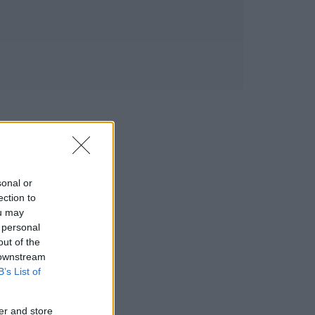
sonal or
ection to
ou may
 personal
out of the
 downstream
B’s List of
er and store