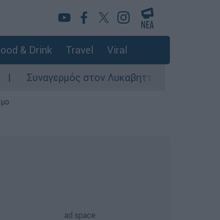
ood & Drink
Travel
Viral
Συναγερμός στον Λυκαβηττό: Σορός σε προχωρη
σμο