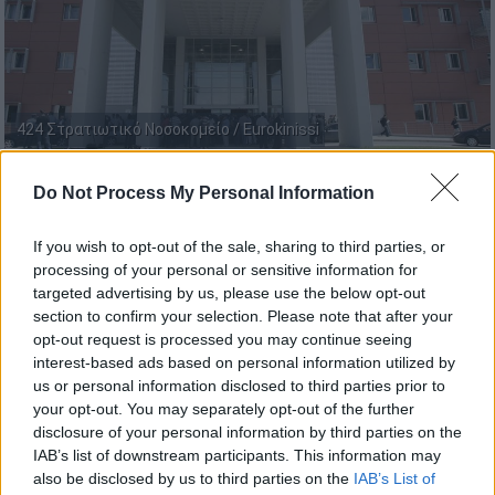
424 Στρατιωτικό Νοσοκομείο / Eurokinissi
Do Not Process My Personal Information
Προσθέστε το ΕΘΝΟΣ στη Google
If you wish to opt-out of the sale, sharing to third parties, or
Στον
εισαγγελέα Πολυγύρου
οδηγούνται ο
processing of your personal or sensitive information for
62χρονος
και ο
26χρονος
που συνελήφθησαν
targeted advertising by us, please use the below opt-out
section to confirm your selection. Please note that after your
μετά από το τροχαίο που έγινε τα
opt-out request is processed you may continue seeing
ξημερώματα του Σαββάτου στον Άγιο
interest-based ads based on personal information utilized by
Νικόλαο
Χαλκιδικής
και είχε ως αποτέλεσμα
us or personal information disclosed to third parties prior to
τον
θάνατο 33χρονου
και τον σοβαρό
your opt-out. You may separately opt-out of the further
τραυματισμό 46χρονης αστυνομικού.
disclosure of your personal information by third parties on the
IAB’s list of downstream participants. This information may
Σε βάρος του 62χρονου, ο οποίος οδηγούσε
also be disclosed by us to third parties on the
IAB’s List of