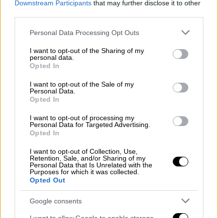
Downstream Participants
that may further disclose it to other
το φορτηγάκι που παρέσυρε τον 33χρονο και
third parties.
την αστυνομικό, σχηματίστηκε
δικογραφία
Please note that this website/app uses one or more Google
για
ανθρωποκτονία από αμέλεια
και
Personal Data Processing Opt Outs
services and may gather and store information including but
σωματική βλάβη από αμέλεια. Υποβλήθηκε
not limited to your visit or usage behaviour. You may click to
I want to opt-out of the Sharing of my
σε εξέταση για τυχόν κατανάλωση
αλκοόλ
με
personal data.
grant or deny consent to Google and its third-party tags to
Opted In
αρνητικό
όμως αποτέλεσμα.
use your data for below specified purposes in below Google
consent section.
I want to opt-out of the Sale of my
Personal Data.
ΔΙΑΒΑΣΤΕ ΕΠΙΣΗΣ
Opted In
I want to opt-out of processing my
Ελλάδα
|
06.04.2025 12:50
Personal Data for Targeted Advertising.
Αιματηρός καβγάς στη Λάρισα:
Opted In
Άνδρας μαχαίρωσε τον αδελφό του
I want to opt-out of Collection, Use,
μέσα στο σπίτι του
Retention, Sale, and/or Sharing of my
Personal Data that Is Unrelated with the
Purposes for which it was collected.
Opted Out
Google consents
Επίσης, θα οδηγηθεί στον εισαγγελέα ο