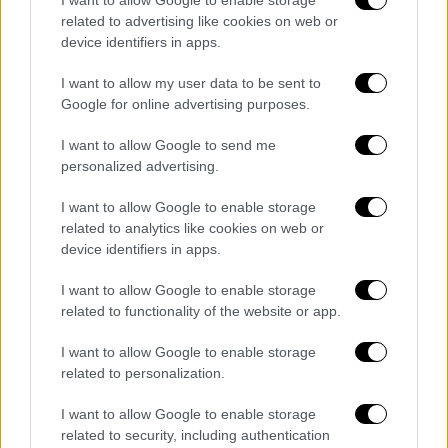
26χρονος
ο οποίος, είχε διαπληκτιστεί με
I want to allow Google to enable storage
related to advertising like cookies on web or
τον 33χρονο. Διαπιστώθηκε ότι
οδηγούσε
device identifiers in apps.
χωρίς άδεια
ικανότητας, η οποία του είχε
αφαιρεθεί για 5 χρόνια λόγω υποτροπής για
I want to allow my user data to be sent to
οδήγηση υπό την επήρεια μέθης. Επιπλέον, η
Google for online advertising purposes.
εις βάρος του δικογραφία αφορά την πράξη
I want to allow Google to send me
της
επικίνδυνης σωματικής βλάβης
(για το
personalized advertising.
επεισόδιο με τον άτυχο 33χρονο).
I want to allow Google to enable storage
Διασωληνωμένη και σε καταστολή η
related to analytics like cookies on web or
46χρονη αστυνομικός
device identifiers in apps.
I want to allow Google to enable storage
Η 46χρονη αστυνομικός, μητέρα τεσσάρων
related to functionality of the website or app.
παιδιών, η οποία τραυματίστηκε εν ώρα
υπηρεσίας,
νοσηλεύεται
από χθες (5/4) το
I want to allow Google to enable storage
απόγευμα
διασωληνωμένη και σε καταστολή
related to personalization.
στη Μονάδα Εντατικής Μονάδας Θεραπείας
I want to allow Google to enable storage
στο 424 Γενικό Στρατιωτικό Νοσοκομείο.
related to security, including authentication