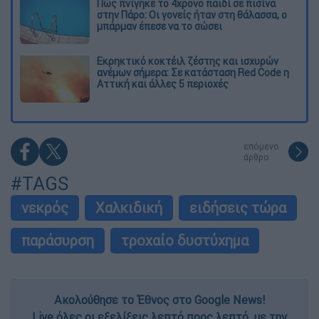
Πώς πνίγηκε το 4χρονο παιδί σε πισίνα
στην Πάρο: Οι γονείς ήταν στη θάλασσα, ο
μπάρμαν έπεσε να το σώσει
Εκρηκτικό κοκτέιλ ζέστης και ισχυρών
ανέμων σήμερα: Σε κατάσταση Red Code η
Αττική και άλλες 5 περιοχές
επόμενο
άρθρο
#TAGS
νεκρός
Χαλκιδική
ειδήσεις τώρα
παράσυρση
τροχαίο δυστύχημα
Ακολούθησε το Έθνος στο Google News!
Live όλες οι εξελίξεις λεπτό προς λεπτό, με την