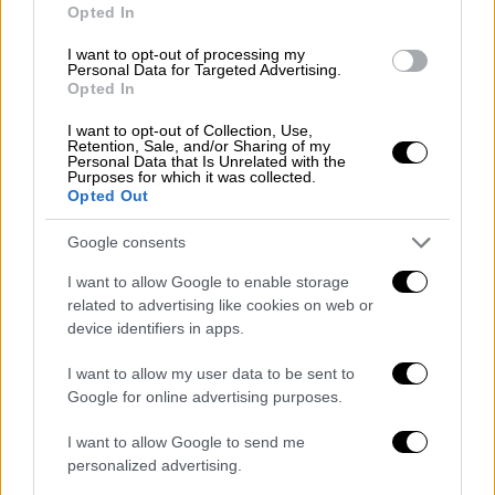
(τραπεζικούς λογαριασμούς, τραπεζικές
Opted In
θυρίδες, ακίνητα πάσης φύσης, κλπ) όλων
I want to opt-out of processing my
των εμπλεκομένων και των στενών
Personal Data for Targeted Advertising.
Opted In
συγγενικών τους προσώπων,
πραγματοποίησε έρευνα και καταγραφή των
I want to opt-out of Collection, Use,
Retention, Sale, and/or Sharing of my
περιουσιακών στοιχείων
τα οποία φέρεται
Personal Data that Is Unrelated with the
Purposes for which it was collected.
να μην δικαιολογούνται από την απόκτηση
Opted Out
των νόμιμων εισοδημάτων των
κατηγορουμένων.
Google consents
I want to allow Google to enable storage
Τα ευρήματα της Αρχής είναι
δέκα
related to advertising like cookies on web or
διαμερίσματα
τα οποία μισθώνονται και
device identifiers in apps.
εισπράττονται ενοίκια, δύο οικόπεδα,
λογαριασμοί σε Τράπεζες και
μετρητά που
I want to allow my user data to be sent to
Google for online advertising purposes.
φτάνουν τα 500.000 ευρώ
.
I want to allow Google to send me
personalized advertising.