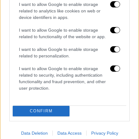
I want to allow Google to enable storage
related to analytics like cookies on web or
device identifiers in apps.
video
I want to allow Google to enable storage
related to functionality of the website or app.
I want to allow Google to enable storage
related to personalization.
Αυτά τα περιουσιακά στοιχεία θεωρούνται
I want to allow Google to enable storage
ύποπτα
, καθώς φέρεται να αποκτήθηκαν το
related to security, including authentication
επιλήψιμο χρονικό διάστημα στο οποίο
functionality and fraud prevention, and other
στηρίζεται το κατηγορητήριο, με βάση το
user protection.
οποίο
απολογήθηκαν οι κατηγορούμενοι
και
όπως είναι γνωστό, με σύμφωνη γνώμη
CONFIRM
ανακριτή και εισαγγελέα, αφέθηκαν
ελεύθεροι με την επιβολή περιοριστικών
όρων και χρηματικών εγγυήσεων.
Data Deletion
Data Access
Privacy Policy