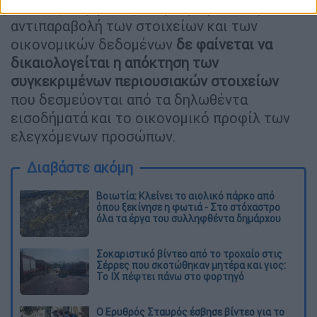
Πάντως, σύμφωνα με την Αρχή, από την
αντιπαραβολή των στοιχείων και των
οικονομικών δεδομένων
δε φαίνεται να
δικαιολογείται η απόκτηση των
συγκεκριμένων περιουσιακών στοιχείων
που δεσμεύονται από τα δηλωθέντα
εισοδήματά και το οικονομικό προφίλ των
ελεγχόμενων προσώπων.
Διαβάστε ακόμη
Βοιωτία: Κλείνει το αιολικό πάρκο από
όπου ξεκίνησε η φωτιά - Στο στόχαστρο
όλα τα έργα του συλληφθέντα δημάρχου
Σοκαριστικό βίντεο από το τροχαίο στις
Σέρρες που σκοτώθηκαν μητέρα και γιος:
Το ΙΧ πέφτει πάνω στο φορτηγό
Ο Ερυθρός Σταυρός έσβησε βίντεο για το