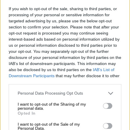
καθώς από έρευνα της Αρχής βρέθηκαν
στοιχεία για ξέπλυμα μαύρου χρήματος.
If you wish to opt-out of the sale, sharing to third parties, or
processing of your personal or sensitive information for
targeted advertising by us, please use the below opt-out
ΔΙΑΒΑΣΤΕ ΕΠΙΣΗΣ
section to confirm your selection. Please note that after your
opt-out request is processed you may continue seeing
Ελλάδα
|
09.04.2025 13:27
interest-based ads based on personal information utilized by
Τι απαντά το Πανεπιστήμιο της
us or personal information disclosed to third parties prior to
your opt-out. You may separately opt-out of the further
Γάνδης στο ethnos.gr για το πόρισμα
disclosure of your personal information by third parties on the
του ΕΟΔΑΣΑΑΜ - «Δεν
IAB’s list of downstream participants. This information may
συμπεριέλαβαν τις αναφορές μας»
also be disclosed by us to third parties on the
IAB’s List of
Downstream Participants
that may further disclose it to other
third parties.
Please note that this website/app uses one or more Google
Personal Data Processing Opt Outs
Τα τελευταία στοιχεία
services and may gather and store information including but
not limited to your visit or usage behaviour. You may click to
I want to opt-out of the Sharing of my
personal data.
Υπενθυμίζεται, ότι η Αρχή, μετά την
grant or deny consent to Google and its third-party tags to
Opted In
use your data for below specified purposes in below Google
αποκάλυψη της υπόθεσης, αφού δέσμευσε
consent section.
άμεσα τα περιουσιακά στοιχεία
I want to opt-out of the Sale of my
Personal Data.