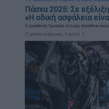
📌 Η Τεχνολογία στην Υπηρεσία της Οδικής Ασφάλει
Πάσχα 2025: Σε εξέλιξ
«Η οδική ασφάλεια είν
Η Διεύθυνση Τροχαίας Αττικής απευθύνει έκκλη
🕛 χρόνος ανάγνωσης: 6 λεπτά ┋