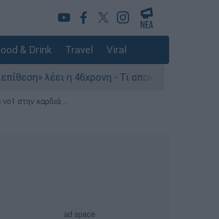
ood & Drink
Travel
Viral
έει η 46χρονη - Τι αποκάλυψε στους αστυνομικού
 νο1 στην καρδιά...