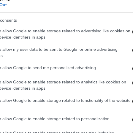
ενώ συνολικά 13.248 τραυματίστηκαν, εκ των
Out
Το 2024 παρατηρήθηκε μια μικρή αύξηση με
 τους πνοή στην άσφαλτο ενώ
consents
α (547 βαριά και 12.821 ελαφρά).
o allow Google to enable storage related to advertising like cookies on
evice identifiers in apps.
με τα στοιχεία της Διεύθυνσης Τροχαίας
καθώς σε σχέση με το 2023 το 2024
o allow my user data to be sent to Google for online advertising
ροχαία, 5% τα σοβαρά και 2,9% τα ελαφριά.
s.
ε ανάρτηση του στα μέσα κοινωνικής
to allow Google to send me personalized advertising.
ου Πολίτη, Μιχάλης Χρυσοχοΐδης,
o allow Google to enable storage related to analytics like cookies on
ς βεβαιώσεις παραβάσεων στην Αττική το
evice identifiers in apps.
α είχαμε αύξηση 52,96%, με 336.856
 αύξηση αποδοτικότητας της Διεύθυνσης
o allow Google to enable storage related to functionality of the website
 Αττικής
η ανθρώπινη συμπεριφορά
o allow Google to enable storage related to personalization.
 πρόκλησης ατυχημάτων, με την υπερβολική
o allow Google to enable storage related to security, including