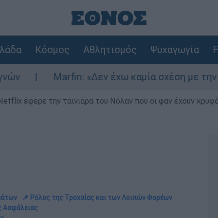
λάδα
Κόσμος
Αθλητισμός
Ψυχαγωγία
F
Marfin: «Δεν έχω καμία σχέση με την επίθεση» λ
Netflix έφερε την ταινιάρα του Νόλαν που οι φαν έχουν κρυφό
μάτων
📌 Ρόλος της Τροχαίας και των Λοιπών Φορέων
ής Ασφάλειας