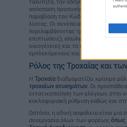
ταχύτητα, την οδήγηση υπό την επήρ
authenti
απόσπαση προσοχής (ιδιαίτερα λόγω 
παραβίαση του Κώδικα Οδικής Κυκλο
λίστας. Οι συνέπειες των τροχαίων α
περιλαμβάνοντας τραυματισμούς (συ
επιπτώσεις), απώλεια ανθρώπινων ζω
οικογένειες και το κράτος, καθώς κ
εμπλεκόμενους και τους μάρτυρες.
Ρόλος της Τροχαίας και τ
Η
Τροχαία
διαδραματίζει κρίσιμο ρό
τροχαίων ατυχημάτων.
Οι προσπάθειέ
εντατικοποίηση των ελέγχων, στην ε
κυκλοφοριακή ρύθμιση καθώς και στη
Ωστόσο, η οδική ασφάλεια είναι μια 
συνεργασία όλων των φορέων,
όπως 