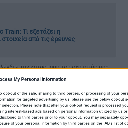
 Train: Τι εξετάζει η
στοιχεία από τις έρευνες
Ελέγξτε την κατάσταση του οχήματός σας
ε ότι έχετε ξεκουραστεί επαρκώς.
ocess My Personal Information
τας: Η υπερβολική ταχύτητα είναι ένας από
ρόκλησης ατυχημάτων.
to opt-out of the sale, sharing to third parties, or processing of your per
λκοόλ ή ναρκωτικών ουσιών: Εάν έχετε
formation for targeted advertising by us, please use the below opt-out s
οιον άλλον να οδηγήσει ή χρησιμοποιήστε
r selection. Please note that after your opt-out request is processed y
eing interest-based ads based on personal information utilized by us or
disclosed to third parties prior to your opt-out. You may separately opt-
 Αποφύγετε τη χρήση κινητού τηλεφώνου
losure of your personal information by third parties on the IAB’s list of
ν να αποσπάσουν την προσοχή σας από την