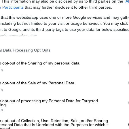
. This information may also be disclosed by us to third parties on the
IA
Participants
that may further disclose it to other third parties.
 Η ζώνη ασφαλείας σώζει ζωές.
 that this website/app uses one or more Google services and may gath
υς ποδηλάτες: Δώστε προτεραιότητα στους
including but not limited to your visit or usage behaviour. You may click 
οδηγείτε με προσοχή κοντά τους.
 to Google and its third-party tags to use your data for below specifi
δηγείτε για μεγάλο χρονικό διάστημα, κάντε
ogle consent section.
υραστείτε.
κές ρυθμίσεις: Πριν ξεκινήσετε το ταξίδι
l Data Processing Opt Outs
φοριακές ρυθμίσεις και τα πιθανά
o opt-out of the Sharing of my personal data.
In
ην
Παρασκευή (11/4) έως και την Κυριακή, 27
o opt-out of the Sale of my Personal Data.
οχαίας
στο σύνολο του οδικού δικτύου της
In
ετακίνηση των πολιτών και την πρόληψη και
.
to opt-out of processing my Personal Data for Targeted
ing.
In
ημάτων
o opt-out of Collection, Use, Retention, Sale, and/or Sharing
ersonal Data that Is Unrelated with the Purposes for which it
ς
ΕΛΑΣ, 614 άτομα έχασαν την ζωή τους το
lected.