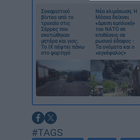
Σοκαριστικό
Νέα κλιμάκωση: Η
βίντεο από το
Μόσχα δείχνει
τροχαίο στις
«άμεση εμπλοκή»
Σέρρες που
του ΝΑΤΟ σε
σκοτώθηκαν
επιθέσεις σε
μητέρα και γιος:
ρωσικό έδαφος -
Το ΙΧ πέφτει πάνω
Τα ονόματα και ο
στο φορτηγό
«εγκέφαλος»
#TAGS