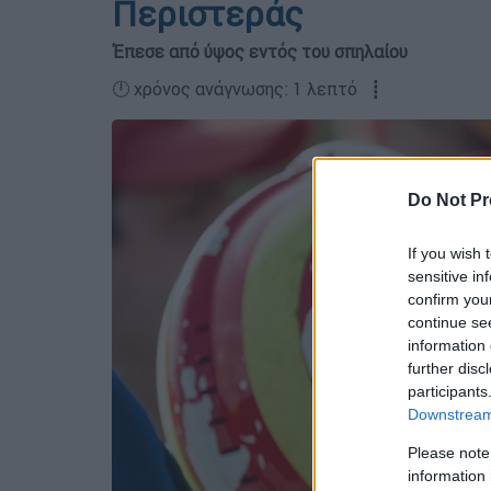
Περιστεράς
Έπεσε από ύψος εντός του σπηλαίου
🕛 χρόνος ανάγνωσης: 1 λεπτό ┋
Do Not Pr
If you wish 
sensitive in
confirm you
continue se
information 
further disc
participants
Downstream 
Please note
information 