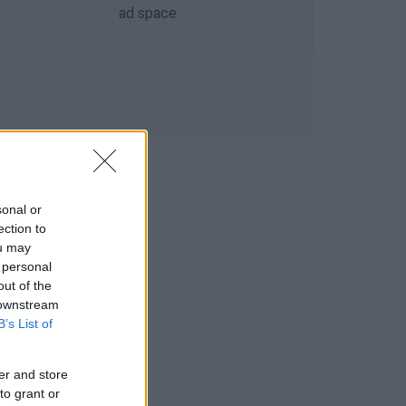
sonal or
ection to
ou may
 personal
out of the
 downstream
B’s List of
er and store
to grant or