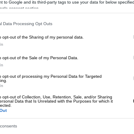
 to Google and its third-party tags to use your data for below specifi
ogle consent section.
l Data Processing Opt Outs
o opt-out of the Sharing of my personal data.
/ΔΗΜΗΤΡΗΣ ΠΑΠΑΜΗΤΣΟΣ)
In
o opt-out of the Sale of my Personal Data.
 το ΕΘΝΟΣ στη Google
In
to opt-out of processing my Personal Data for Targeted
ίκα στη
Σητεία
της
Κρήτης
, καθώς ενώ
ing.
In
 έπεσε από ύψος και τραυματίστηκε.
o opt-out of Collection, Use, Retention, Sale, and/or Sharing
ersonal Data that Is Unrelated with the Purposes for which it
lected.
Out
τουφεκάς στην παραλία Μόχλος στη
consents