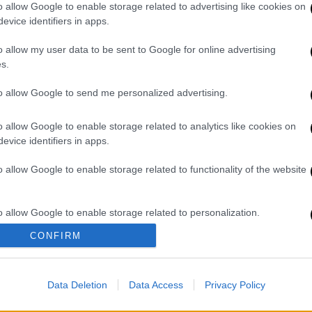
o allow Google to enable storage related to advertising like cookies on
evice identifiers in apps.
o allow my user data to be sent to Google for online advertising
το μεσημέρι, με τη
γυναίκα
να πέφτει από
s.
στηκε να επέμβει η
πυροσβεστική
.
to allow Google to send me personalized advertising.
απόγευμα, με την ανάσυρσή της γυναίκας
o allow Google to enable storage related to analytics like cookies on
ο, με ασθενοφόρο του
ΕΚΑΒ
. Επιχείρησαν 16
evice identifiers in apps.
 Ε.Μ.Α.Κ. και 6 οχήματα, όπως και
o allow Google to enable storage related to functionality of the website
ατισμένης γυναίκας από βάραθρο στη
o allow Google to enable storage related to personalization.
ν 16 πυροσβέστες με την Ο.Ο.Ε.Δ. της
δρομή από εθελοντές.
CONFIRM
o allow Google to enable storage related to security, including
cation functionality and fraud prevention, and other user protection.
stiki)
April 13, 2025
Data Deletion
Data Access
Privacy Policy