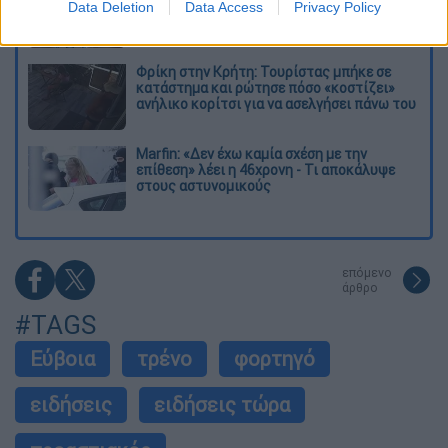
τέσσερις βόμβες» - Οι τρομοκρατικές
Data Deletion
Data Access
Privacy Policy
απειλές που ερεύνησε το FBI
Φρίκη στην Κρήτη: Τουρίστας μπήκε σε
κατάστημα και ρώτησε πόσο «κοστίζει»
ανήλικο κορίτσι για να ασελγήσει πάνω του
Marfin: «Δεν έχω καμία σχέση με την
επίθεση» λέει η 46χρονη - Τι αποκάλυψε
στους αστυνομικούς
επόμενο
άρθρο
#TAGS
Εύβοια
τρένο
φορτηγό
ειδήσεις
ειδήσεις τώρα