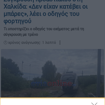
Χαλκίδα: «Δεν είχαν κατέβει οι
μπάρες», λέει ο οδηγός του
φορτηγού
Τι υποστηρίζει ο οδηγός του οχήματος μετά τη
σύγκρουση με τρένο
🕛 χρόνος ανάγνωσης: 1 λεπτό ┋