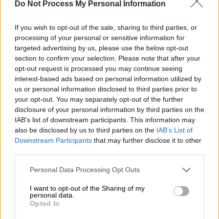
Do Not Process My Personal Information
Προαστιακός (EVIAONLINE.GR)
If you wish to opt-out of the sale, sharing to third parties, or
processing of your personal or sensitive information for
Προσθέστε το ΕΘΝΟΣ στη Google
targeted advertising by us, please use the below opt-out
section to confirm your selection. Please note that after your
opt-out request is processed you may continue seeing
Συρμός του
προαστιακού
συγκρούστηκε με
interest-based ads based on personal information utilized by
φορτηγό στην
Αυλίδα
, με τον οδηγό του
us or personal information disclosed to third parties prior to
οχήματος
να καταγγέλλει ότι δεν είχαν
your opt-out. You may separately opt-out of the further
disclosure of your personal information by third parties on the
κατέβει οι
μπάρες
.
IAB’s list of downstream participants. This information may
also be disclosed by us to third parties on the
IAB’s List of
ΔΙΑΒΑΣΤΕ ΕΠΙΣΗΣ
Downstream Participants
that may further disclose it to other
third parties.
Ελλάδα
|
14.04.2025 15:37
Please note that this website/app uses one or more Google
Personal Data Processing Opt Outs
Δείτε φωτογραφίες από το σημείο
services and may gather and store information including but
της σύγκρουσης συρμού του
not limited to your visit or usage behaviour. You may click to
I want to opt-out of the Sharing of my
personal data.
grant or deny consent to Google and its third-party tags to
προαστιακού με φορτηγό στη
Opted In
use your data for below specified purposes in below Google
Χαλκίδα
consent section.