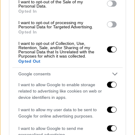
I want to opt-out of the Sale of my
Personal Data.
Opted In
I want to opt-out of processing my
«Όταν πέρασα
οι μπάρες ήταν σηκωμένες
.
Personal Data for Targeted Advertising.
Opted In
Δεν μπορεί ένα όχημα 17 μέτρων να περάσει
με
κατεβασμένες μπάρες
, θα τα είχα
I want to opt-out of Collection, Use,
Retention, Sale, and/or Sharing of my
διαλύσει όλα. Περίμενα να μπω στο
Personal Data that Is Unrelated with the
Purposes for which it was collected.
εργοστάσιο και προχωρούσα σιγά - σιγά. Στο
Opted Out
τελείωμα άκουσα έναν δυνατό θόρυβο και
ταρακουνήθηκα ολόκληρος. Είδα το τρένο
Google consents
από τον καθρέφτη.
Οι μπάρες δεν
I want to allow Google to enable storage
κατέβηκαν
. Θα ήμουν μακαρίτης αν με
related to advertising like cookies on web or
έβρισκε το τρένο πιο μπροστά», σημείωσε ο
device identifiers in apps.
οδηγός του φορτηγού.
I want to allow my user data to be sent to
Google for online advertising purposes.
Από τη μεριά της η
Hellenic Train
αναφέρει
ότι ο οδηγός παραβίασε φυλασσόμενη
I want to allow Google to send me
διάβαση και μένει να αποσαφηνιστεί το τι
personalized advertising.