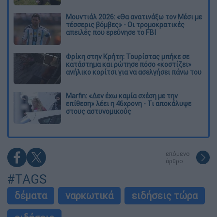
Μουντιάλ 2026: «Θα ανατινάξω τον Μέσι με
τέσσερις βόμβες» - Οι τρομοκρατικές
απειλές που ερεύνησε το FBI
Φρίκη στην Κρήτη: Τουρίστας μπήκε σε
κατάστημα και ρώτησε πόσο «κοστίζει»
ανήλικο κορίτσι για να ασελγήσει πάνω του
Marfin: «Δεν έχω καμία σχέση με την
επίθεση» λέει η 46χρονη - Τι αποκάλυψε
στους αστυνομικούς
επόμενο
άρθρο
#TAGS
δέματα
ναρκωτικά
ειδήσεις τώρα