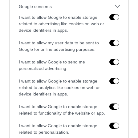
Google consents
Το δέμα έφτασε κανονικά στον τελικό
I want to allow Google to enable storage
προορισμό του, σε περιοχή της
Κηφισιάς
,
related to advertising like cookies on web or
όπου και συνελήφθη ο παραλήπτης.
device identifiers in apps.
Κατά την επιχείρηση κατασχέθηκε το δέμα
I want to allow my user data to be sent to
και σε έρευνες που ακολούθησαν στο σπίτι
Google for online advertising purposes.
του συλληφθέντα εντοπίστηκε σημαντική
I want to allow Google to send me
ποσότητα ναρκωτικών ουσιών, μεταξύ των
personalized advertising.
οποίων:
I want to allow Google to enable storage
44 γραμμάρια κοκαΐνης
related to analytics like cookies on web or
7,5 γραμμάρια ροζ κοκαΐνης
device identifiers in apps.
59,1 γραμμάρια ακατέργαστης κάνναβης
I want to allow Google to enable storage
22 γραμμάρια κρυσταλλικής
related to functionality of the website or app.
μεθαμφεταμίνης
9 γραμμάρια MDMA
I want to allow Google to enable storage
related to personalization.
25 δισκία ecstasy