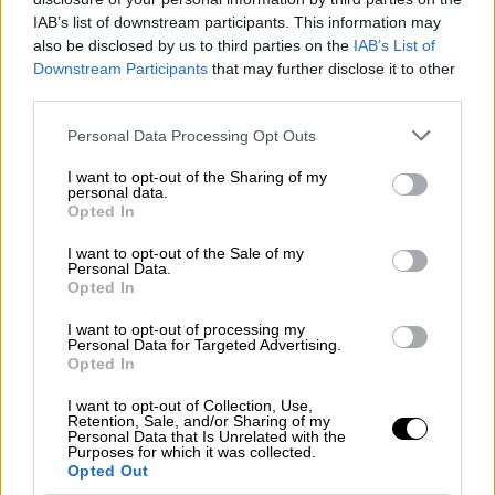
IAB’s list of downstream participants. This information may
also be disclosed by us to third parties on the
IAB’s List of
Downstream Participants
that may further disclose it to other
third parties.
Η υπόθεση ξεκίνησε όταν αστυνομικοί του
Τμήματος Ναρκωτικών
του
Αερολιμένα
Please note that this website/app uses one or more Google
Personal Data Processing Opt Outs
services and may gather and store information including but
Αθηνών
εντόπισαν ύποπτο δέμα σε
not limited to your visit or usage behaviour. You may click to
I want to opt-out of the Sharing of my
αποθήκες εταιρείας ταχυμεταφορών στις
personal data.
grant or deny consent to Google and its third-party tags to
Opted In
Αχαρνές
. Κατά τον έλεγχο διαπιστώθηκε ότι
use your data for below specified purposes in below Google
το δέμα περιείχε ποσότητες ναρκωτικών,
consent section.
I want to opt-out of the Sale of my
Personal Data.
ενώ από την έρευνα ταυτοποιήθηκαν τα
Opted In
στοιχεία του
παραλήπτη
, ο οποίος, όπως
προέκυψε, είχε οργανώσει και την αποστολή
I want to opt-out of processing my
Personal Data for Targeted Advertising.
του.
Opted In
Με έγκριση του αρμόδιου Εισαγγελέα και
I want to opt-out of Collection, Use,
Retention, Sale, and/or Sharing of my
απόφαση του
Συντονιστικού Οργάνου
Personal Data that Is Unrelated with the
Purposes for which it was collected.
Δίωξης Ναρκωτικών
, οργανώθηκε
Opted Out
επιχείρηση ελεγχόμενης παράδοσης.