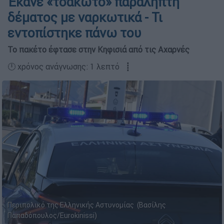
Έκανε «τσακωτό» παραλήπτη
δέματος με ναρκωτικά - Τι
εντοπίστηκε πάνω του
Το πακέτο έφτασε στην Κηφισιά από τις Αχαρνές
🕛 χρόνος ανάγνωσης: 1 λεπτό ┋
Περιπολικό της Ελληνικής Αστυνομίας (Βασίλης
Παπαδόπουλος/Eurokinissi)