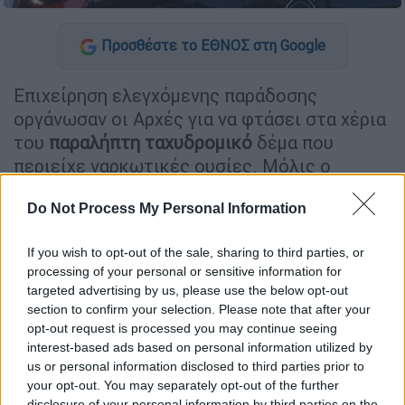
Προσθέστε το ΕΘΝΟΣ στη Google
Επιχείρηση ελεγχόμενης παράδοσης
οργάνωσαν οι Αρχές για να φτάσει στα χέρια
του
παραλήπτη ταχυδρομικό
δέμα που
περιείχε ναρκωτικές ουσίες. Μόλις ο
παραλήπτης
το παρέλαβε, συνελήφθη από
Do Not Process My Personal Information
αστυνομικούς
, ενώ εντοπίστηκαν και άλλες
ποσότητες ναρκωτικών στην κατοχή του.
If you wish to opt-out of the sale, sharing to third parties, or
processing of your personal or sensitive information for
ΔΙΑΒΑΣΤΕ ΕΠΙΣΗΣ
targeted advertising by us, please use the below opt-out
section to confirm your selection. Please note that after your
Ελλάδα
|
07.04.2025 14:07
opt-out request is processed you may continue seeing
interest-based ads based on personal information utilized by
Εξαρθρώθηκε συμμορία που λήστευε
us or personal information disclosed to third parties prior to
και διακινούσε ναρκωτικά στην
your opt-out. You may separately opt-out of the further
Αττική - Πώς δρούσαν τα μέλη της
disclosure of your personal information by third parties on the