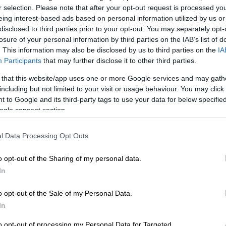
r selection. Please note that after your opt-out request is processed y
eing interest-based ads based on personal information utilized by us or
disclosed to third parties prior to your opt-out. You may separately opt-
οι: Το κοσμικό «ημερολόγιο» του 2025
losure of your personal information by third parties on the IAB’s list of
. This information may also be disclosed by us to third parties on the
IA
Participants
that may further disclose it to other third parties.
ό τον Διεθνή Διαστημικό Σταθμό
 that this website/app uses one or more Google services and may gath
including but not limited to your visit or usage behaviour. You may click 
 to Google and its third-party tags to use your data for below specifi
ogle consent section.
υτή τη στιγμή βρίσκεται σε εξέλιξη μία
l Data Processing Opt Outs
ονός που ενδέχεται να προκαλέσει
πλανήτη, όπως μπλακ άουτ στο ραδιόφωνο
o opt-out of the Sharing of my personal data.
τησης.
In
τη δική μας γειτονιά
o opt-out of the Sale of my Personal Data.
In
ές καταιγίδες συνοδεύονται και από το
 την συναρπαστική ποικιλία χρωμάτων
και
to opt-out of processing my Personal Data for Targeted