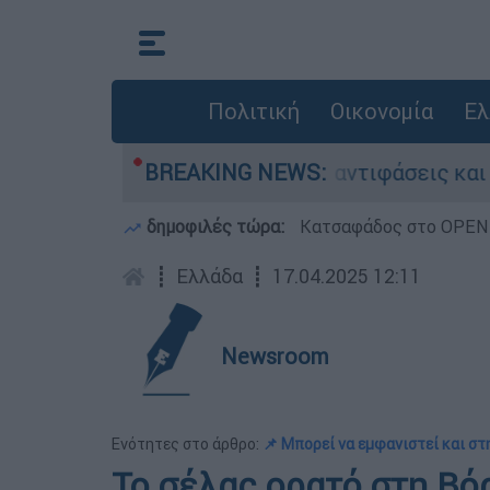
Πολιτική
Οικονομία
Ελ
θ στην Κυψέλη: Οι αντιφάσεις και το τρίτο πρ
BREAKING NEWS:
δημοφιλές τώρα:
Κατσαφάδος στο OPEN: 
┋
Ελλάδα
┋
17.04.2025 12:11
Newsroom
Ενότητες στο άρθρο:
📌 Μπορεί να εμφανιστεί και στ
Το σέλας ορατό στη Βό