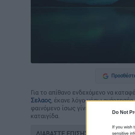
Προσθέστε
Για το απίθανο ενδεχόμενο να καταφ
Σελαος
, έκανε λόγο μέσω ανάρτησής
φαινόμενο ίσως γίνει ορατό στον ου
Do Not Pr
καταιγίδα.
If you wish 
ΔΙΑΒΑΣΤΕ ΕΠΙΣΗΣ
sensitive in