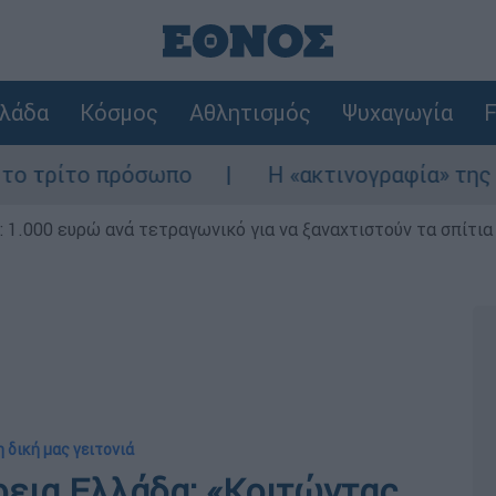
λάδα
Κόσμος
Αθλητισμός
Ψυχαγωγία
F
όσωπο
Η «ακτινογραφία» της καταστροφής 
1.000 ευρώ ανά τετραγωνικό για να ξαναχτιστούν τα σπίτια
η δική μας γειτονιά
ρεια Ελλάδα: «Κοιτώντας