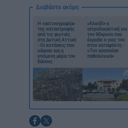
Διαβάστε ακόμη
Η «ακτινογραφία»
«Κλειδί» η
της καταστροφής
ιατροδικαστική για
από τις φωτιές
τον 90χρονο που
στη Δυτική Αττική
έκρυβε ο γιος του
- Οι εκτάσεις που
στον καταψύκτη -
κάηκαν και η
«Τον αγαπούσε
επόμενη μέρα του
παθολογικά»
δάσους