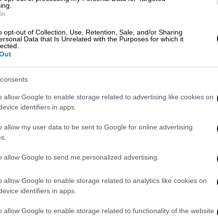
ing.
ί να εμφανιστεί και στη δική μας γειτονιά!
In
o opt-out of Collection, Use, Retention, Sale, and/or Sharing
ersonal Data that Is Unrelated with the Purposes for which it
lected.
Out
consents
o allow Google to enable storage related to advertising like cookies on
evice identifiers in apps.
o allow my user data to be sent to Google for online advertising
s.
to allow Google to send me personalized advertising.
o allow Google to enable storage related to analytics like cookies on
evice identifiers in apps.
o allow Google to enable storage related to functionality of the website