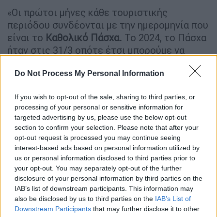
«Οι πρώτοι μήνες κάθε τουριστικής
περιόδου συνδέονται με την ημερομηνία που
είναι το
Καθολικό Πάσχα.
Το 2024, το Πάσχα
ήταν στις 31/3 οπότε έτσι μπορούμε να
εξηγήσουμε γιατί οι επιβάτες εξωτερικού
Do Not Process My Personal Information
ήταν περισσότεροι τον Μάρτιο του 2024 σε
σχέση με τον φετινό Μάρτιο. Φέτος το
If you wish to opt-out of the sale, sharing to third parties, or
Καθολικό Πάσχα συμπίπτει με το Ορθόδοξο
processing of your personal or sensitive information for
στις 20/4, οπότε περιμένουμε συνολικά τον
targeted advertising by us, please use the below opt-out
Απρίλιο ανεβασμένο» εξήγησε ο κ. Ουρανός,
section to confirm your selection. Please note that after your
συμπληρώνοντας πως «μέχρι σήμερα, από
opt-out request is processed you may continue seeing
interest-based ads based on personal information utilized by
την αρχή του έτους έχουμε μια επιβατική
us or personal information disclosed to third parties prior to
κίνηση η οποία είναι αυξημένη συνολικά κατά
your opt-out. You may separately opt-out of the further
8,4%».
disclosure of your personal information by third parties on the
IAB’s list of downstream participants. This information may
Τα στοιχεία που προκύπτουν δείχνουν ότι
also be disclosed by us to third parties on the
IAB’s List of
και αυτή τη σεζόν, το
«Νίκος Καζαντζάκης»
Downstream Participants
that may further disclose it to other