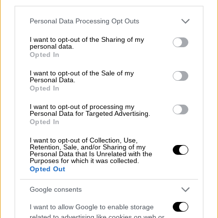
third parties.
θα λειτουργήσει, ειδικά τους θερινούς
μήνες, στα «όρια» του. «Κάθε χρόνο
Please note that this website/app uses one or more Google
Personal Data Processing Opt Outs
δοκιμάζονται οι υποδομές του αλλά και οι
services and may gather and store information including but
not limited to your visit or usage behaviour. You may click to
I want to opt-out of the Sharing of my
εργαζόμενοι σε αυτό όλων των φορέων και
personal data.
grant or deny consent to Google and its third-party tags to
ειδικοτήτων. Και η φετινή χρονιά όπως όλα
Opted In
use your data for below specified purposes in below Google
δείχνουν, και εκτός απροόπτου, καθώς ο
consent section.
I want to opt-out of the Sale of my
τουρισμός όπως γνωρίζετε επηρεάζεται από
Personal Data.
Opted In
πολλούς παράγοντες, θα είναι μια καλή
χρονιά στα ίδια υψηλά επίπεδα με την
I want to opt-out of processing my
Personal Data for Targeted Advertising.
περυσινή, ίσως και με μικρή αύξηση» είπε ο
Opted In
Ιάκωβος Ουρανός που επισήμανε ότι οι
I want to opt-out of Collection, Use,
μήνες Ιούλιος-Αύγουστος εξακολουθούν να
Retention, Sale, and/or Sharing of my
Personal Data that Is Unrelated with the
είναι οι μήνες της κορύφωσης της κίνησης,
Purposes for which it was collected.
που δεν υπάρχουν πολλά περιθώρια αύξησης.
Opted Out
«Βέβαια, κάθε χρόνο αυτό λέμε άλλα μετά το
Google consents
2022
τα στατιστικά δείχνουν ότι ο επόμενος
I want to allow Google to enable storage
Ιούλιος και Αύγουστος έχει κάθε χρόνο
related to advertising like cookies on web or