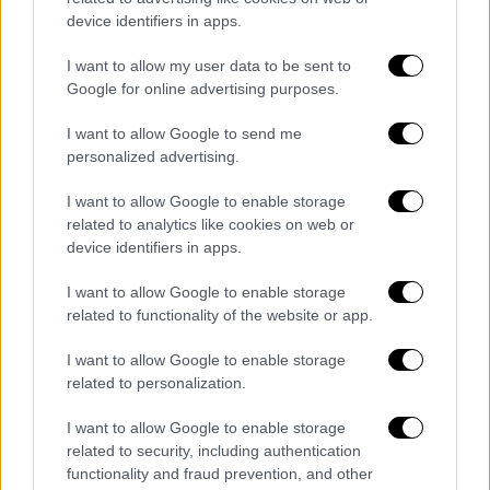
μικρή ποσοστιαία αύξηση σε σχέση με τον
device identifiers in apps.
προηγούμενο, η οποία όμως σε απόλυτους
I want to allow my user data to be sent to
αριθμούς δεν είναι διόλου ευκαταφρόνητη.
Google for online advertising purposes.
Το 2024 είδαμε από τον Μάιο μέχρι τον
Οκτώβριο το Καζαντζάκης να υπερβαίνει τα
I want to allow Google to send me
personalized advertising.
1 εκατ. διακινούμενους επιβάτες ανά μήνα
με κορυφή Ιούλιο και Αύγουστο που
I want to allow Google to enable storage
ξεπέρασε τα 1,6 εκατ./μήνα και Ιούνιο και
related to analytics like cookies on web or
Σεπτέμβριο από κοντά στα 1,4 εκατ./μήνα».
device identifiers in apps.
Πάντως και φέτος οι χώρες που
I want to allow Google to enable storage
related to functionality of the website or app.
παραδοσιακά κρατάνε τις πρώτες θέσεις
στο Αεροδρόμιο Ηρακλείου, αναμένεται να
I want to allow Google to enable storage
είναι οι ίδιες:
Γερμανία, Ηνωμ. Βασίλειο και
related to personalization.
Γαλλία
, αν και όπως τόνισε ο
I want to allow Google to enable storage
αερολιμενάρχης Ηρακλείου, τα τελευταία
related to security, including authentication
χρόνια παρατηρείται ότι και η Πολωνία
functionality and fraud prevention, and other