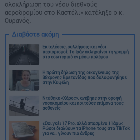
ολοκλήρωση του νέου διεθνούς
αεροδρομίου στο Καστέλι» κατέληξε ο κ.
Ουρανός.
Διαβάστε ακόμη
Εκτελέσεις, συλλήψεις και νέοι
περιορισμοί: Το Ιράν σκληραίνει τη γραμμή
στο εσωτερικό εν μέσω πολέμου
Η πρώτη δήλωση της οικογένειας της
38χρονης Βρετανίδας που δολοφονήθηκε
στην Κυψέλη
Ντύθηκε «Χάρος», ανέβηκε στην οροφή
νοσοκομείου και κοιτούσε επίμονα τους
ασθενείς
«Όχι γκέι 17 Pro, αλλά σπασμένο 11άρι»:
Ρώσοι διαλύουν τα iPhone τους στο TikTok
για να... γίνουν πιο άνδρες