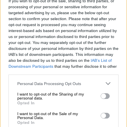
If you wish to opt-out of the sale, sharing to third parties, or
processing of your personal or sensitive information for
targeted advertising by us, please use the below opt-out
section to confirm your selection. Please note that after your
opt-out request is processed you may continue seeing
interest-based ads based on personal information utilized by
us or personal information disclosed to third parties prior to
your opt-out. You may separately opt-out of the further
disclosure of your personal information by third parties on the
IAB’s list of downstream participants. This information may
also be disclosed by us to third parties on the
IAB’s List of
Ελλάδα
|
09.07.2024 14:22
Downstream Participants
that may further disclose it to other
Αεροδρόμιο σε... αποσύνθεση το «Νίκος
third parties.
Καζαντζάκης» στην Κρήτη - Ποιες οι
Please note that this website/app uses one or more Google
παρεμβάσεις που κάνει η κυβέρνηση
Personal Data Processing Opt Outs
services and may gather and store information including but
Ο αερολιμένας έχει ξεπεράσει κατά 60% τη
not limited to your visit or usage behaviour. You may click to
I want to opt-out of the Sharing of my
personal data.
χωρητικότητά του - Το 2027 έτοιμο το
grant or deny consent to Google and its third-party tags to
Opted In
use your data for below specified purposes in below Google
Καστέλι
consent section.
I want to opt-out of the Sale of my
Personal Data.
Opted In