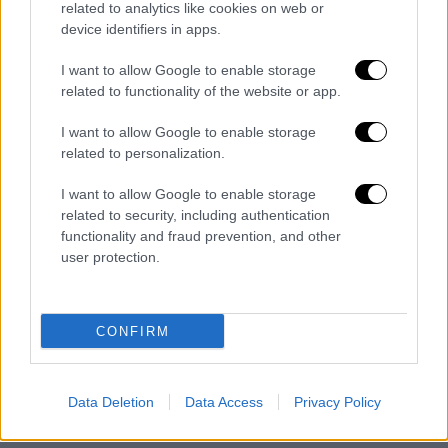
related to analytics like cookies on web or
device identifiers in apps.
I want to allow Google to enable storage
related to functionality of the website or app.
I want to allow Google to enable storage
related to personalization.
I want to allow Google to enable storage
related to security, including authentication
functionality and fraud prevention, and other
user protection.
Ελλάδα
|
05.02.2024 15:56
CONFIRM
Αεροδρόμιο Ηρακλείου: Κλείνει λόγω
εργασιών και οι πτήσεις αναστέλλονται
Data Deletion
Data Access
Privacy Policy
Πώς θα εξυπηρετούνται οι επιβάτες