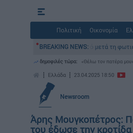
Πολιτική
Οικονομία
Ελ
οτα» στο Πόρτο Γερμανό μετά τη φωτιά - Αγώνας
BREAKING NEWS:
δημοφιλές τώρα:
«Θέλω τον πατέρα μου»:
┋
Ελλάδα
┋
23.04.2025 18:50
Newsroom
Άρης Μουγκοπέτρος: Π
του έδωσε την κροτίδα