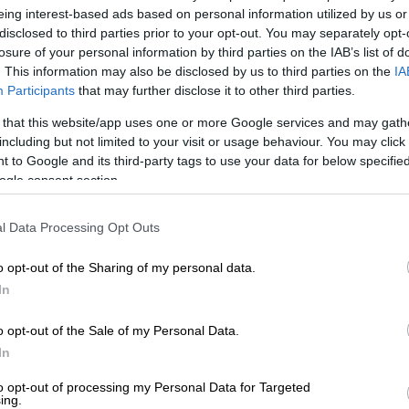
γόρος του
eing interest-based ads based on personal information utilized by us or
disclosed to third parties prior to your opt-out. You may separately opt-
losure of your personal information by third parties on the IAB’s list of
. This information may also be disclosed by us to third parties on the
IA
ντοχωριανός του κλαρινίστα
, ήταν εκείνος
Participants
that may further disclose it to other third parties.
 εξερράγη στα χέρια του. Σύμφωνα με το
 that this website/app uses one or more Google services and may gath
αταλάβει τι είχαν στα χέρια τους, με τον
including but not limited to your visit or usage behaviour. You may click 
ζει πως «το μοναδικό μου μέλημα αυτή τη
 to Google and its third-party tags to use your data for below specifi
ogle consent section.
ου. Αυτή τη στιγμή δεν αναζητούμαι από τις
άνω αυτοβούλως ενώπιόν τους. Έχω
l Data Processing Opt Outs
o opt-out of the Sharing of my personal data.
In
o opt-out of the Sale of my Personal Data.
In
to opt-out of processing my Personal Data for Targeted
ing.