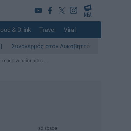
ood & Drink
Travel
Viral
ερμός στον Λυκαβηττό: Σορός σε προχωρημένη 
τούσε να πάει σπίτι...