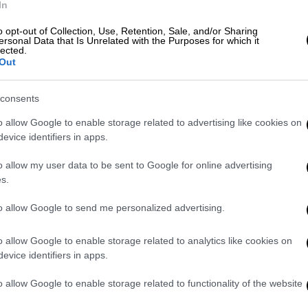
In
o opt-out of Collection, Use, Retention, Sale, and/or Sharing
ersonal Data that Is Unrelated with the Purposes for which it
lected.
Out
consents
ram
o allow Google to enable storage related to advertising like cookies on
evice identifiers in apps.
o allow my user data to be sent to Google for online advertising
s.
to allow Google to send me personalized advertising.
o allow Google to enable storage related to analytics like cookies on
evice identifiers in apps.
Μουγκοπέτρου
ζήτησε από τον άνθρωπο
o allow Google to enable storage related to functionality of the website
, να αποκαλύψει μόνος την ταυτότητά του.
τάσταση με τον
Άρη
. Εγώ είμαι η γυναίκα