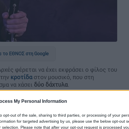
 το ΕΘΝΟΣ στη Google
Αρχές φέρεται να έχει εκφράσει ο φίλος του
 την
κροτίδα
στον μουσικό, που στη
σμα να χάσει
δύο δάχτυλα
.
ocess My Personal Information
to opt-out of the sale, sharing to third parties, or processing of your per
 να καταθέσει ο άνθρωπος που του
formation for targeted advertising by us, please use the below opt-out s
r selection. Please note that after your opt-out request is processed y