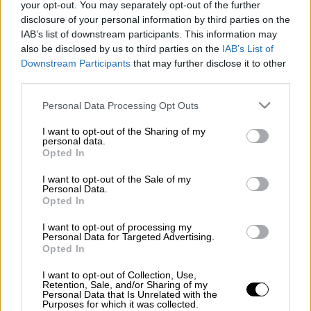
Προσθέστε το ΕΘΝΟΣ στη Google
your opt-out. You may separately opt-out of the further
disclosure of your personal information by third parties on the
IAB’s list of downstream participants. This information may
Φορτηγό πλοίο
που μεταφέρει 1.500
also be disclosed by us to third parties on the
IAB’s List of
μετρικούς τόνους χάλυβα,
παραμένει
Downstream Participants
that may further disclose it to other
ακυβέρνητο
λόγω
μηχανικής βλάβης
, στη
third parties.
θαλάσσια περιοχή 3,9 ναυτικά μίλια
Please note that this website/app uses one or more Google
Personal Data Processing Opt Outs
βορειοανατολικά του ακρωτηρίου Καφηρέα.
services and may gather and store information including but
not limited to your visit or usage behaviour. You may click to
I want to opt-out of the Sharing of my
personal data.
grant or deny consent to Google and its third-party tags to
Opted In
ΔΙΑΒΑΣΤΕ ΕΠΙΣΗΣ
use your data for below specified purposes in below Google
consent section.
I want to opt-out of the Sale of my
Ελλάδα
|
02.05.2025 08:36
Personal Data.
Opted In
Στο «κόκκινο» ο Κηφισός - Μεγάλες
καθυστερήσεις στην Αττική Οδό
I want to opt-out of processing my
Personal Data for Targeted Advertising.
Opted In
Ελλάδα
|
02.05.2025 09:50
I want to opt-out of Collection, Use,
Συναγερμός για πυροβολισμούς στην
Retention, Sale, and/or Sharing of my
Personal Data that Is Unrelated with the
Ευκαρπία: Τράπηκε σε φυγή ο
Purposes for which it was collected.