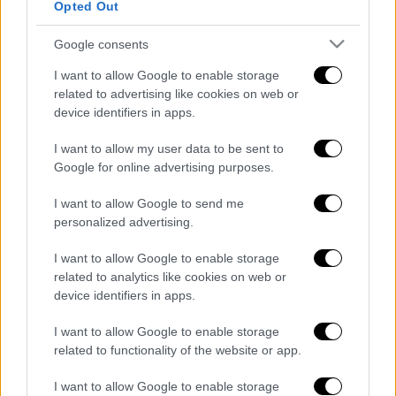
Opted Out
δράστης
Google consents
I want to allow Google to enable storage
Σύμφωνα με το λιμενικό σώμα, το πλοίο με
related to advertising like cookies on web or
device identifiers in apps.
σημαία Μπελίζ
είχε αναχωρήσει από την
Ελευσίνα
με προορισμό τη
Θεσσαλονίκη
και
I want to allow my user data to be sent to
σε αυτό επιβαίνουν 11 άτομα, μέλη του
Google for online advertising purposes.
πληρώματος. Πλησίον του βρίσκεται άλλο
I want to allow Google to send me
παραπλέον πλοίο, ενώ στη θαλάσσια περιοχή
personalized advertising.
πνέουν άνεμοι 5 μποφόρ.
I want to allow Google to enable storage
Διαβάστε ακόμη
related to analytics like cookies on web or
device identifiers in apps.
Συνελήφθησαν δύο μέλη μαφίας στο
Παλαιό Φάληρο - Οι εκβιασμοί, οι
I want to allow Google to enable storage
ξυλοδαρμοί και τα προσωνύμια «πίτμπουλ»
related to functionality of the website or app.
και «μπουλντόγκ»
Βίντεο-σοκ από το μακελειό σε σχολείο
I want to allow Google to enable storage