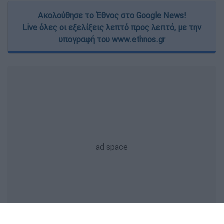
Ακολούθησε το Έθνος στο Google News!
Live όλες οι εξελίξεις λεπτό προς λεπτό, με την
υπογραφή του www.ethnos.gr