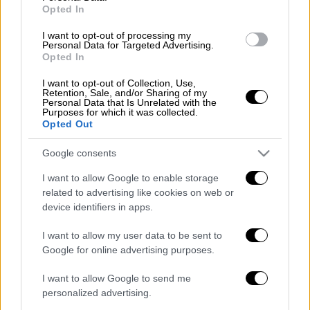
Opted In
Σύμφωνα με το Mega, ένας από τους
δράστες πλησίασε το
αυτοκίνητο
του
I want to opt-out of processing my
Personal Data for Targeted Advertising.
γιατρού
, έσπασε τον καθρέφτη και
Opted In
προσπάθησε να ανοίξει την πόρτα του
I want to opt-out of Collection, Use,
οδηγού, με τον 36χρονο να προσπαθεί να την
Retention, Sale, and/or Sharing of my
Personal Data that Is Unrelated with the
κρατήσει κλειστή. Στη συνέχεια, οι άλλοι
Purposes for which it was collected.
Opted Out
τρεις άνοιξαν την πόρτα και τον χτύπησαν
επανειλημμένα στο στήθος και το κεφάλι.
Google consents
«Πρόκειται για μια ακραία αντικοινωνική
I want to allow Google to enable storage
επίθεση και άνανδρη συμπεριφορά. Ο
related to advertising like cookies on web or
device identifiers in apps.
εντολέας μου είναι ένας γνωστός άνθρωπος
και επαγγελματίας στην πόλη. Έχει υποστεί
I want to allow my user data to be sent to
μεγάλο σοκ
, έχει υποβληθεί σε
Google for online advertising purposes.
περισσότερες από μία εξετάσεις στο
I want to allow Google to send me
Ιπποκράτειο και σήμερα σε ιδιωτική κλινική
personalized advertising.
και αναρρώνει», δήλωσε ο συνήγορος του