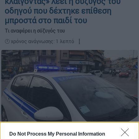
κλαίγοντας» λέει η σύζυγος του
οδηγού που δέχτηκε επίθεση
μπροστά στο παιδί του
Τι αναφέρει η σύζυγός του
🕛 χρόνος ανάγνωσης: 1 λεπτό ┋
Do Not Process My Personal Information