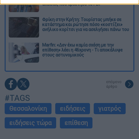
απειλές που ερεύνησε το FBI
Φρίκη στην Κρήτη: Τουρίστας μπήκε σε
κατάστημα και ρώτησε πόσο «κοστίζει»
ανήλικο κορίτσι για να ασελγήσει πάνω του
Marfin: «Δεν έχω καμία σχέση με την
επίθεση» λέει η 46χρονη - Τι αποκάλυψε
στους αστυνομικούς
επόμενο
άρθρο
#TAGS
Θεσσαλονίκη
ειδήσεις
γιατρός
ειδήσεις τώρα
επίθεση