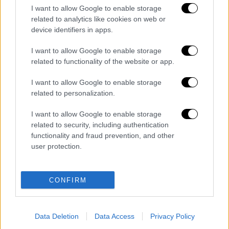
γιατρού.
I want to allow Google to enable storage
related to analytics like cookies on web or
device identifiers in apps.
I want to allow Google to enable storage
related to functionality of the website or app.
I want to allow Google to enable storage
related to personalization.
I want to allow Google to enable storage
related to security, including authentication
functionality and fraud prevention, and other
user protection.
Διαβάστε ακόμη
Επιστήμονες ανακάλυψαν τον τέταρτο
CONFIRM
γνωστό τύπο μεταδοτικού καρκίνου στον
κόσμο
Data Deletion
Data Access
Privacy Policy
Μουντιάλ 2026: «Θα ανατινάξω τον Μέσι με
τέσσερις βόμβες» - Οι τρομοκρατικές