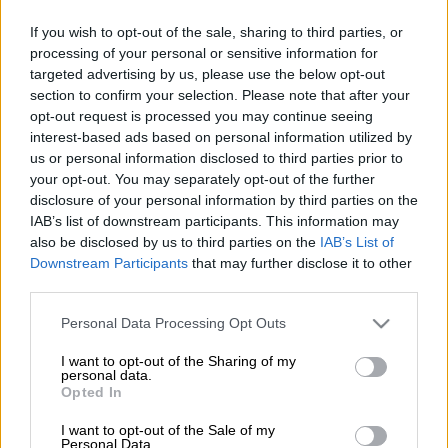
If you wish to opt-out of the sale, sharing to third parties, or
Προσθέστε το ΕΘΝΟΣ στη Google
processing of your personal or sensitive information for
targeted advertising by us, please use the below opt-out
section to confirm your selection. Please note that after your
Ένα σοκαριστικό
περιστατικό
σημειώθηκε
opt-out request is processed you may continue seeing
στο κέντρο της
Θεσσαλονίκης
την
interest-based ads based on personal information utilized by
περασμένη Δευτέρα (28/4), όταν ένας
us or personal information disclosed to third parties prior to
your opt-out. You may separately opt-out of the further
γιατρός
δέχτηκε επίθεση από
τέσσερα
disclosure of your personal information by third parties on the
άτομα
, ενώ στο αυτοκίνητο βρισκόταν ο
γιος
IAB’s list of downstream participants. This information may
του.
also be disclosed by us to third parties on the
IAB’s List of
Downstream Participants
that may further disclose it to other
Το συμβάν έγινε στις 2 το μεσημέρι στη
third parties.
συμβολή των οδών
Βασιλίσσης Όλγας
και
Please note that this website/app uses one or more Google
Personal Data Processing Opt Outs
Συνδίκα
. Ο
γιατρός
οδηγούσε το ΙΧ του, όταν
services and may gather and store information including but
τέσσερις άνδρες τον πλησίασαν και του
not limited to your visit or usage behaviour. You may click to
I want to opt-out of the Sharing of my
personal data.
επιτέθηκαν επειδή θεωρούσαν πως πήγαινε
grant or deny consent to Google and its third-party tags to
Opted In
use your data for below specified purposes in below Google
πολύ αργά, με αποτέλεσμα να χάσουν το
consent section.
φανάρι.
I want to opt-out of the Sale of my
Personal Data.