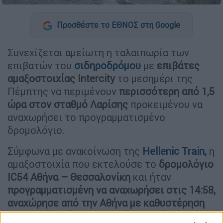
Προσθέστε το ΕΘΝΟΣ στη Google
Συνεχίζεται αμείωτη η ταλαιπωρία των
επιβατών του
σιδηροδρόμου
με
επιβάτες
αμαξοστοιχίας Intercity
το μεσημέρι της
Πέμπτης να περιμένουν
περισσότερη από 1,5
ώρα στον σταθμό Λαρίσης
προκειμένου να
αναχωρήσει το προγραμματισμένο
δρομολόγιο.
Σύμφωνα με ανακοίνωση της
Hellenic Train,
η
αμαξοστοιχία που εκτελούσε το
δρομολόγιο
IC54 Αθήνα – Θεσσαλονίκη
και ήταν
προγραμματισμένη να αναχωρήσει στις 14:58,
αναχώρησε από την Αθήνα με καθυστέρηση
96 λεπτών
,
λόγω τεχνικού προβλήματος
. «Η