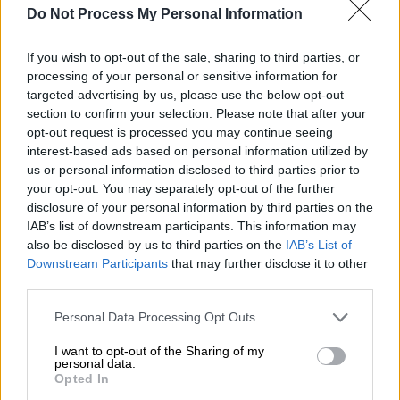
εταιρεία προχωρά, στη διερεύνηση του
Do Not Process My Personal Information
περιστατικού προκειμένου να διαπιστωθούν
τα αίτια του συμβάντος».
If you wish to opt-out of the sale, sharing to third parties, or
processing of your personal or sensitive information for
targeted advertising by us, please use the below opt-out
ΔΙΑΒΑΣΤΕ ΕΠΙΣΗΣ
section to confirm your selection. Please note that after your
opt-out request is processed you may continue seeing
Ελλάδα
|
08.05.2025 17:30
interest-based ads based on personal information utilized by
Συναγερμός στη λεωφόρο
us or personal information disclosed to third parties prior to
your opt-out. You may separately opt-out of the further
Ηρακλείου: Φωτιά σε μοτοσικλέτα
disclosure of your personal information by third parties on the
της ομάδας ΔΙ.ΑΣ
IAB’s list of downstream participants. This information may
also be disclosed by us to third parties on the
IAB’s List of
Downstream Participants
that may further disclose it to other
Ελλάδα
|
08.05.2025 18:10
third parties.
Έκρηξη στη Θεσσαλονίκη: «Μου
Please note that this website/app uses one or more Google
έδωσαν λεφτά για να τη μεταφέρω»
Personal Data Processing Opt Outs
services and may gather and store information including but
ομολόγησε ο 36χρονος - Βίντεο
not limited to your visit or usage behaviour. You may click to
I want to opt-out of the Sharing of my
ντοκουμέντο με τη διαδρομή της
personal data.
grant or deny consent to Google and its third-party tags to
Opted In
38χρονης
use your data for below specified purposes in below Google