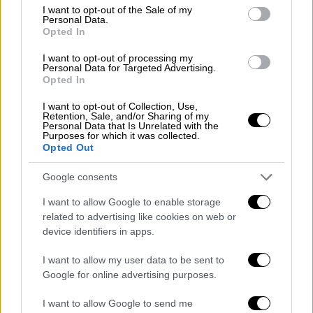
consent section.
I want to opt-out of the Sale of my
Personal Data.
Opted In
Η
εταιρεία
σημειώνει πως έλαβε άμεσα
I want to opt-out of processing my
Personal Data for Targeted Advertising.
μέτρα για την επίλυση του προβλήματος,
Opted In
δίνοντας προτεραιότητα στην εξυπηρέτηση
I want to opt-out of Collection, Use,
των με 210 επιβατών του συρμού. Το
Retention, Sale, and/or Sharing of my
Personal Data that Is Unrelated with the
προσωπικό της αμαξοστοιχίας
Purposes for which it was collected.
πραγματοποίησε ενημερωτικές
Opted Out
ανακοινώσεις, ενώ προσφέρθηκαν νερά και
Google consents
σνακ στους επιβάτες κατά τη διάρκεια της
αναμονής, αναφέρει σε ανακοίνωσή της.
I want to allow Google to enable storage
related to advertising like cookies on web or
Σε ό,τι αφορά τις αποζημιώσεις, η Hellenic
device identifiers in apps.
Train ενημερώνει ότι σύμφωνα με τον
I want to allow my user data to be sent to
Ευρωπαϊκό κανονισμό 2021/782, οι επιβάτες
Google for online advertising purposes.
της αμαξοστοιχίας μπορούν να
αποζημιωθούν με το 25% της αξίας του
I want to allow Google to send me