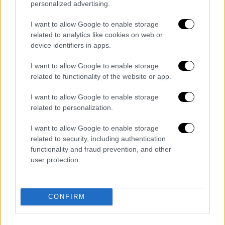
personalized advertising.
εισιτηρίου τους με τους παρακάτω τρόπους:
I want to allow Google to enable storage
Τα εισιτήρια που έχουν εκδοθεί από
related to analytics like cookies on web or
εκδοτήρια και έχουν πληρωθεί με
device identifiers in apps.
μετρητά, αποζημιώνονται μόνο από τα
I want to allow Google to enable storage
ενεργά εκδοτήρια.
related to functionality of the website or app.
Οι κάτοχοι των εισιτηρίων, τα οποία έχουν
I want to allow Google to enable storage
αγοραστεί με κάρτα, ανεξάρτητα από κανάλι
related to personalization.
πώλησης (εκδοτήρια, webticketing & app)
μπορούν:
I want to allow Google to enable storage
related to security, including authentication
είτε να απευθυνθούν σε κάποιο
functionality and fraud prevention, and other
user protection.
εκδοτήριο Σταθμού για την αποζημίωση
του εισιτηρίου.
είτε να στείλουν γραπτό αίτημα στην
CONFIRM
εταιρεία μέσω της φόρμας παραπόνων/
αιτημάτων με τον αριθμό του εισιτηρίου,