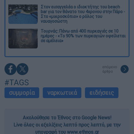
Στον εισαγγελέα ο ιδιοκτήτης του beach
bar για τον θάνατο του 4χρονου στην Πάρο -
Στο «μικροσκόπιο» ο ρόλος του
ναυαγοσώστη
Τουρνάς: Πάνω από 400 πυρκαγιές σε 10
ημέρες - «Το 90% των πυρκαγιών οφείλεται
σε αμέλεια»
επόμενο
άρθρο
#TAGS
συμμορία
ναρκωτικά
ειδήσεις
Ακολούθησε το Έθνος στο Google News!
Live όλες οι εξελίξεις λεπτό προς λεπτό, με την
υπογραφή του www.ethnos.gr