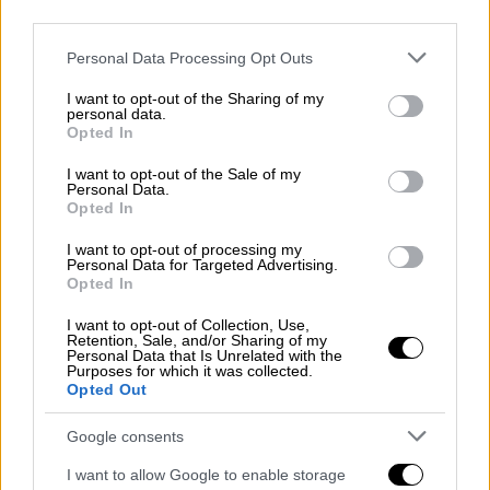
ΔΙΑΒΑΣΤΕ ΕΠΙΣΗΣ
third parties.
Please note that this website/app uses one or more Google
Ελλάδα
|
11.05.2025 14:00
Personal Data Processing Opt Outs
services and may gather and store information including but
Έγκλημα στη Νέα Σμύρνη: Σκότωσε
not limited to your visit or usage behaviour. You may click to
I want to opt-out of the Sharing of my
τον γιο του μαχαιρώνοντας τον στον
personal data.
grant or deny consent to Google and its third-party tags to
Opted In
λαιμό - Γιατί καβγάδισαν
use your data for below specified purposes in below Google
consent section.
I want to opt-out of the Sale of my
Personal Data.
Opted In
Ο
56χρονος
εντοπίστηκε σε περιοχή της
I want to opt-out of processing my
Personal Data for Targeted Advertising.
Αχαΐας
να κινείται με αυτοκίνητο και όταν
Opted In
αντιλήφθηκε την παρουσία των
I want to opt-out of Collection, Use,
αστυνομικών, προσπάθησε να διαφύγει
Retention, Sale, and/or Sharing of my
Personal Data that Is Unrelated with the
αναπτύσσοντας ταχύτητα και κινούμενος
Purposes for which it was collected.
προς το μέρος τους, με αποτέλεσμα να
Opted Out
αποπειραθεί να τους τραυματίσει. Λίγο
Google consents
αργότερα, σε υπόγειο χώρο δίπλα στην
κατοικία του, βρέθηκαν τρία πιστόλια –δύο
I want to allow Google to enable storage