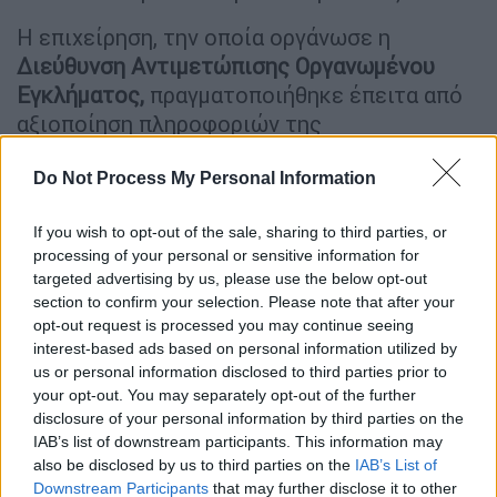
Η επιχείρηση, την οποία οργάνωσε η
Διεύθυνση Αντιμετώπισης Οργανωμένου
Εγκλήματος,
πραγματοποιήθηκε έπειτα από
αξιοποίηση πληροφοριών της
Υποδιεύθυνσης Δίωξης Ναρκωτικών και τη
συνεργασία αστυνομικών της Δίωξης
Do Not Process My Personal Information
Εγκλημάτων Πατρών και Ομάδων Ο.Π.Κ.Ε.
If you wish to opt-out of the sale, sharing to third parties, or
της Διεύθυνσης Αστυνομίας Αχαΐας
. Στο
processing of your personal or sensitive information for
πλαίσιο της επιχείρησης συνελήφθησαν
targeted advertising by us, please use the below opt-out
τέσσερις άνδρες, ηλικίας 36, 37, 42 και 56
section to confirm your selection. Please note that after your
ετών –τρεις Έλληνες και ένας αλλοδαπός–
opt-out request is processed you may continue seeing
interest-based ads based on personal information utilized by
κατηγορούμενοι, κατά περίπτωση, για
us or personal information disclosed to third parties prior to
διακίνηση ναρκωτικών, οπλοκατοχή, βία
your opt-out. You may separately opt-out of the further
κατά υπαλλήλων και απόπειρα επικίνδυνης
disclosure of your personal information by third parties on the
σωματικής βλάβης.
IAB’s list of downstream participants. This information may
also be disclosed by us to third parties on the
IAB’s List of
Downstream Participants
that may further disclose it to other