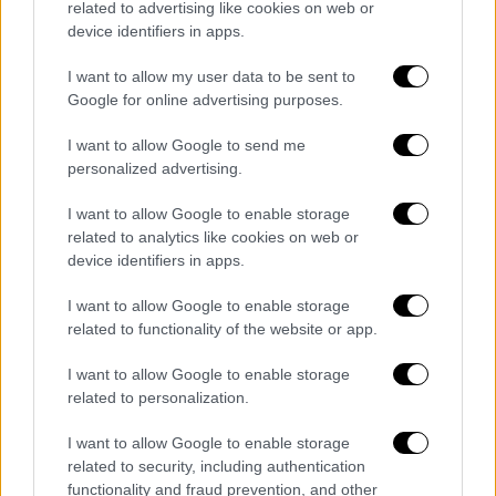
related to advertising like cookies on web or
από τα οποία με αλλοιωμένους σειριακούς
device identifiers in apps.
αριθμούς–, μία καραμπίνα με κομμένη κάννη,
σκελετός περιστρόφου, γεμιστήρες και
I want to allow my user data to be sent to
φυσίγγια.
Google for online advertising purposes.
Σε παράλληλες εφόδους σε οικίες των
I want to allow Google to send me
personalized advertising.
υπολοίπων τριών κατηγορουμένων στην
Αχαΐα
και στην
Αθήνα
, εντοπίστηκαν
I want to allow Google to enable storage
ποσότητες ναρκωτικών, μεταξύ των οποίων
related to analytics like cookies on web or
102,5 γραμμάρια κοκαΐνης και 128,3
device identifiers in apps.
γραμμάρια ακατέργαστης κάνναβης, δύο
I want to allow Google to enable storage
πιστόλια, χρήματα, κινητά τηλέφωνα και μία
related to functionality of the website or app.
ζυγαριά ακριβείας. Ένας εξ αυτών, σύμφωνα
με πληροφορίες, διατηρούσε επαφές με
I want to allow Google to enable storage
related to personalization.
γνωστά πρόσωπα της λεγόμενης "νύχτας",
γεγονός που ενισχύει το σενάριο σύνδεσης
I want to allow Google to enable storage
των συλληφθέντων με οργανωμένα
related to security, including authentication
εγκληματικά κυκλώματα.
functionality and fraud prevention, and other