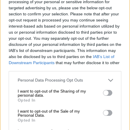
processing of your personal or sensitive information for
targeted advertising by us, please use the below opt-out
Προσθέστε το ΕΘΝΟΣ στη Google
section to confirm your selection. Please note that after your
opt-out request is processed you may continue seeing
interest-based ads based on personal information utilized by
Σοβαρό ατύχημα σημειώθηκε χθες
στο
us or personal information disclosed to third parties prior to
αγκυροβόλιο της
Ελευσίνας
,
όταν 29χρονος
your opt-out. You may separately opt-out of the further
αλλοδαπός ναυτικός, τουρκικής
disclosure of your personal information by third parties on the
υπηκοότητας, τραυματίστηκε στο πρόσωπο
IAB’s list of downstream participants. This information may
also be disclosed by us to third parties on the
IAB’s List of
κατά τη διάρκεια εργασιών αγκυροβολίας σε
Downstream Participants
that may further disclose it to other
δεξαμενόπλοιο με
σημαία Παναμά
.
third parties.
Please note that this website/app uses one or more Google
Personal Data Processing Opt Outs
ΔΙΑΒΑΣΤΕ ΕΠΙΣΗΣ
services and may gather and store information including but
not limited to your visit or usage behaviour. You may click to
I want to opt-out of the Sharing of my
personal data.
Ελλάδα
|
13.05.2025 15:36
grant or deny consent to Google and its third-party tags to
Opted In
Καρυστιανού για πόρισμα Καρώνη:
use your data for below specified purposes in below Google
consent section.
«Τολμά αδίστακτα με υποθετικές
I want to opt-out of the Sale of my
Personal Data.
αναφορές, να διαψεύδει πολλούς
Opted In
συναδέλφους»