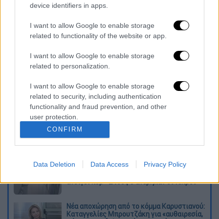
device identifiers in apps.
Κεντρικό Λιμεναρχείο Ελευσίνας,
το οποίο
προχώρησε στην απαγόρευση απόπλου του
I want to allow Google to enable storage
δεξαμενόπλοιου έως ότου αποκατασταθεί η
related to functionality of the website or app.
τεχνική βλάβη και προσκομιστεί
I want to allow Google to enable storage
πιστοποιητικό διατήρησης κλάσης από τον
related to personalization.
αρμόδιο νηογνώμονα που επιθεωρεί το
πλοίο.
I want to allow Google to enable storage
related to security, including authentication
Διαβάστε ακόμη
functionality and fraud prevention, and other
user protection.
Συνελήφθησαν δύο μέλη μαφίας στο
CONFIRM
Παλαιό Φάληρο - Οι εκβιασμοί, οι
ξυλοδαρμοί και τα προσωνύμια «πίτμπουλ»
και «μπουλντόγκ»
Data Deletion
Data Access
Privacy Policy
Βίντεο-σοκ από το μακελειό σε σχολείο
στην Ταϊλάνδη: Η στιγμή που ο 14χρονος
ανοίγει πυρ - Στους 9 ανέβηκαν οι νεκροί
Νέα αποχώρηση από το κόμμα Καρυστιανού:
Καταγγελίες Μπρουτζάκη για «αυθαιρεσία,