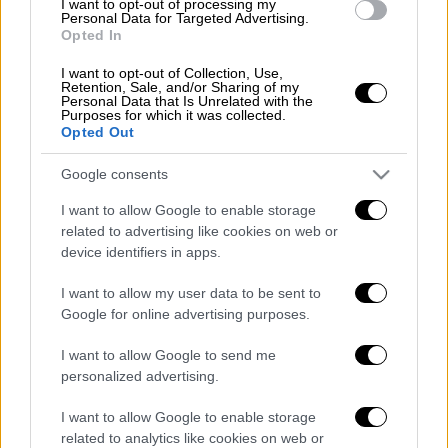
I want to opt-out of processing my
Personal Data for Targeted Advertising.
Opted In
I want to opt-out of Collection, Use,
Σύμφωνα με τις πρώτες πληροφορίες, ο
Retention, Sale, and/or Sharing of my
Personal Data that Is Unrelated with the
τραυματισμός προκλήθηκε όταν έσπασε ο
Purposes for which it was collected.
Opted Out
μοχλός πέδησης της άγκυρας και τον
χτύπησε στο πρόσωπο. 'Αμεσα, το
Google consents
προσωπικό του πλοίου ειδοποίησε τις
I want to allow Google to enable storage
αρμόδιες Αρχές και ο ναυτικός μεταφέρθηκε
related to advertising like cookies on web or
με λάντζα στο λιμάνι της
Ελευσίνας
.
Από
device identifiers in apps.
εκεί, διακομίστηκε με ασθενοφόρο του
ΕΚΑΒ
στο
Γενικό
Νοσοκομείο
Νίκαιας «Ο
I want to allow my user data to be sent to
Google for online advertising purposes.
'
Αγιος
Παντελεήμων
» και στη συνέχεια στο
Ιπποκράτειο Γενικό Νοσοκομείο Αθηνών,
I want to allow Google to send me
όπου συνεχίζει να νοσηλεύεται για
personalized advertising.
περαιτέρω ιατρική παρακολούθηση.
I want to allow Google to enable storage
Το περιστατικό διερευνάται από το
related to analytics like cookies on web or