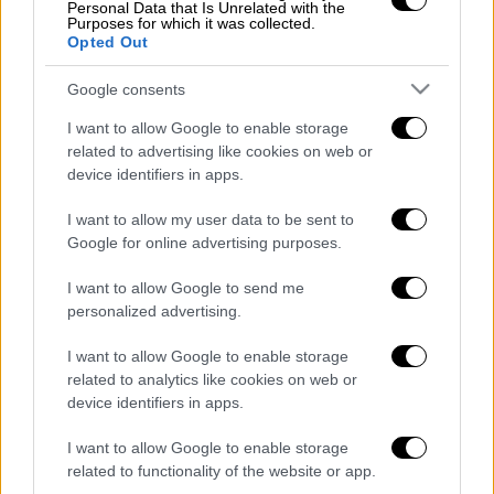
ΕΜΠ για το δυστύχημα των Τεμπών:
Personal Data that Is Unrelated with the
Purposes for which it was collected.
Τα έλαια σιλικόνης και το ηλεκτρικό
Opted Out
τόξο
Google consents
I want to allow Google to enable storage
related to advertising like cookies on web or
Στις 9 Μαΐου, έλαβε χώρα στη ΣΧΑΛ,
device identifiers in apps.
παρουσία του διευθυντή της Διεύθυνσης
I want to allow my user data to be sent to
Ειδικών Δυνάμεων του ΓΕΣ (ΓΕΣ/ΔΕΔ)
Google for online advertising purposes.
ταξίαρχου Χρήστου Σπανίδη,
η τελετή
απονομής πτυχίων και διακριτικών
I want to allow Google to send me
πτερύγων Αλεξιπτωτιστή στατικού ιμάντα
personalized advertising.
στους αποφοιτήσαντες του Σχολείου.
I want to allow Google to enable storage
related to analytics like cookies on web or
Διαβάστε ακόμη
device identifiers in apps.
Χωρίς περιττώματα δε θα υπήρχε ζωή στη
I want to allow Google to enable storage
Γη: Η επιστημονική ανακάλυψη που
ανατρέπει πολλά
related to functionality of the website or app.