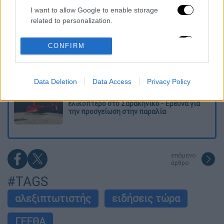
I want to allow Google to enable storage
Απίθανο ελληνικό πάρτι στο Άρσεναλ -
related to personalization.
Ντόρτμουντ: Γκολάρα ο Καρέτσας, ασίστ
και κερδισμένο πέναλτι ο Τζόλης!
I want to allow Google to enable storage
CONFIRM
related to security, including authentication
Ιράν: Βίντεο με τον Μοτζτάμπα Χαμενεΐ
functionality and fraud prevention, and other
έδωσε στη δημοσιότητα η Τεχεράνη -
Αμφισβητείται το πότε τραβήχτηκε
user protection.
Data Deletion
Data Access
Privacy Policy
Μήλος: Εισαγγελική παρέμβαση για το
ελικόπτερο στο Σαρακήνικο - Έρευνα για
την προσγείωση στην παραλία
επόμενο
άρθρο
#TAGS
αλεξιπτωτιστής
ειδήσεις τώρα
ΓΕΕΘΑ