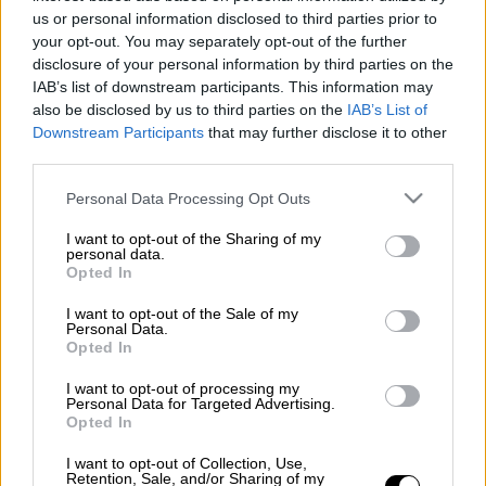
us or personal information disclosed to third parties prior to
Προσθέστε το ΕΘΝΟΣ στη Google
your opt-out. You may separately opt-out of the further
disclosure of your personal information by third parties on the
IAB’s list of downstream participants. This information may
Το
Σχολείο Βασικής Εκπαίδευσης
also be disclosed by us to third parties on the
IAB’s List of
Αλεξιπτωτιστή
(ΣΒΕΑ)
, με τη
συμμετοχή 11
Downstream Participants
that may further disclose it to other
στελεχών του Στρατού Ξηράς, 132 οπλιτών
third parties.
θητείας και 8 υπαξιωματικών
του Γενικού
Please note that this website/app uses one or more Google
Personal Data Processing Opt Outs
Επιτελείου Εθνικής Φρουράς
services and may gather and store information including but
πραγματοποιήθηκε από 17 Φεβρουαρίου έως
not limited to your visit or usage behaviour. You may click to
I want to opt-out of the Sharing of my
personal data.
9 Μαΐου, στην έδρα της Σχολής
grant or deny consent to Google and its third-party tags to
Opted In
use your data for below specified purposes in below Google
Αλεξιπτωτιστών (ΣΧΑΛ) στον Ασπρόπυργο
consent section.
I want to opt-out of the Sale of my
Αττικής.
Personal Data.
Opted In
ΔΙΑΒΑΣΤΕ ΕΠΙΣΗΣ
I want to opt-out of processing my
Personal Data for Targeted Advertising.
Opted In
Ελλάδα
|
13.05.2025 17:39
Η ακτινογραφία του πορίσματος του
I want to opt-out of Collection, Use,
Retention, Sale, and/or Sharing of my