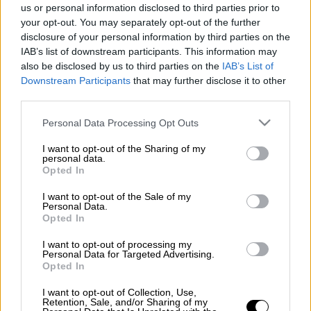
us or personal information disclosed to third parties prior to
Πραγματοποιήθηκε η σημερινή (15/5)
your opt-out. You may separately opt-out of the further
κλήρωση του Τζόκερ
.
disclosure of your personal information by third parties on the
IAB’s list of downstream participants. This information may
Οι
τυχεροί
αριθμοί
είναι
1, 9, 18, 26, 44
και
also be disclosed by us to third parties on the
IAB’s List of
τζόκερ ο αριθμός
3
.
Downstream Participants
that may further disclose it to other
third parties.
ΔΙΑΒΑΣΤΕ ΕΠΙΣΗΣ
Please note that this website/app uses one or more Google
Personal Data Processing Opt Outs
services and may gather and store information including but
Ελλάδα
|
18.03.2025 21:36
not limited to your visit or usage behaviour. You may click to
I want to opt-out of the Sharing of my
personal data.
Eurojackpot: Οι τυχεροί αριθμοί για
grant or deny consent to Google and its third-party tags to
Opted In
use your data for below specified purposes in below Google
τα 84 εκατ. ευρώ
consent section.
I want to opt-out of the Sale of my
Personal Data.
Opted In
I want to opt-out of processing my
Οι κληρώσεις του Τζόκερ
Personal Data for Targeted Advertising.
Opted In
πραγματοποιούνται κάθε Τρίτη, Πέμπτη και
Κυριακή στις 22:00.
I want to opt-out of Collection, Use,
Retention, Sale, and/or Sharing of my