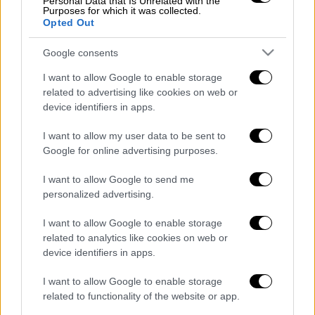
Personal Data that Is Unrelated with the
Purposes for which it was collected.
Opted Out
Google consents
I want to allow Google to enable storage
video
related to advertising like cookies on web or
device identifiers in apps.
I want to allow my user data to be sent to
Google for online advertising purposes.
I want to allow Google to send me
Διαβάστε ακόμη
personalized advertising.
«Είχαν άδεια για τις Αλυκές,
I want to allow Google to enable storage
προσγειώθηκαν στο... Σαρακήνικο:
Προθεσμία να απολογηθούν ζήτησαν
related to analytics like cookies on web or
χειριστής και ιδιοκτήτης
device identifiers in apps.
Έκκληση για περιορισμό της κατανάλωσης
νερού στη Σάρτη Χαλκιδικής - Ζητούν να
I want to allow Google to enable storage
κλείσουν τα ντους στα beach bars
related to functionality of the website or app.