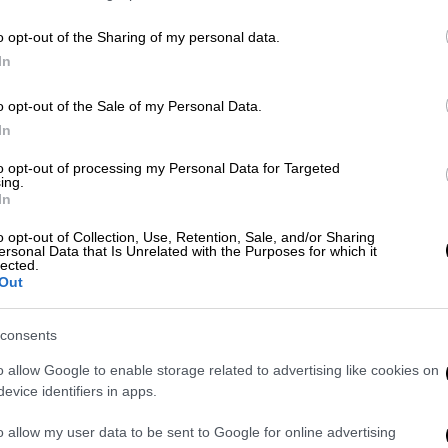
o opt-out of the Sharing of my personal data.
In
o opt-out of the Sale of my Personal Data.
In
to opt-out of processing my Personal Data for Targeted
ing.
 το ΕΘΝΟΣ στη Google
In
υματίες, σημειώθηκε το βράδυ της Πέμπτης
o opt-out of Collection, Use, Retention, Sale, and/or Sharing
ersonal Data that Is Unrelated with the Purposes for which it
ροπολίτη Δαμασκηνού
και
Κατράκη
, στη
lected.
Out
 το
STOP
ανεβαίνοντας την Κατράκη και
consents
 κινούνταν κανονικά επί της Μητροπολίτου
o allow Google to enable storage related to advertising like cookies on
ια προς Λαμία.
evice identifiers in apps.
καν δύο άτομα
από τα πέντε που επέβαιναν
o allow my user data to be sent to Google for online advertising