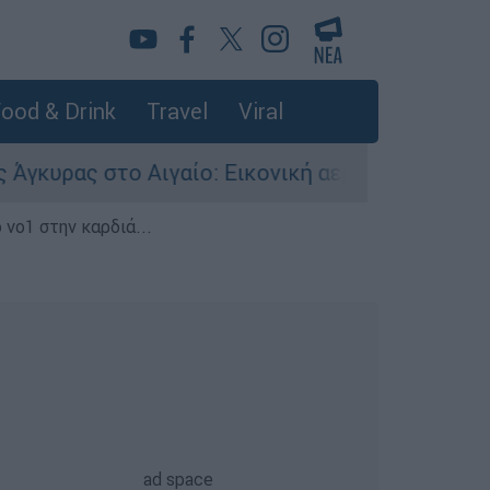
ood & Drink
Travel
Viral
ας στο Αιγαίο: Εικονική αερομαχία ανάμεσα σε 
 νο1 στην καρδιά...