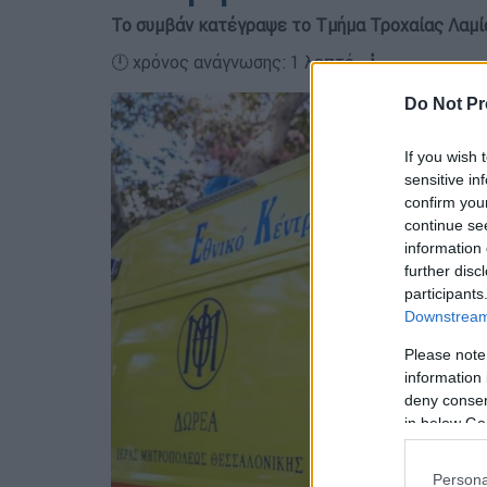
Το συμβάν κατέγραψε το Τμήμα Τροχαίας Λαμία
🕛 χρόνος ανάγνωσης: 1 λεπτό ┋
Do Not Pr
If you wish 
sensitive in
confirm you
continue se
information 
further disc
participants
Downstream 
Please note
information 
deny consent
in below Go
Persona