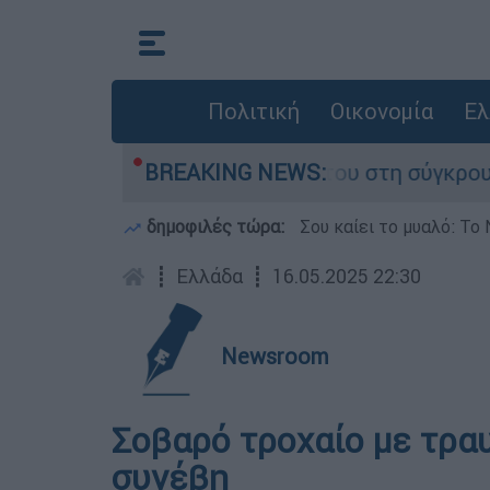
Πολιτική
Οικονομία
Ελ
η Δαμίγο που έχασε τη ζωή του στη σύγκρουση 
BREAKING NEWS:
δημοφιλές τώρα:
Σου καίει το μυαλό: Το 
┋
Ελλάδα
┋
16.05.2025 22:30
Newsroom
Σοβαρό τροχαίο με τραυ
συνέβη