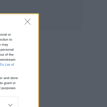
sonal or
ection to
ou may
 personal
out of the
 downstream
B’s List of
er and store
to grant or
ed purposes